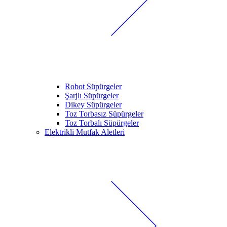
Robot Süpürgeler
Şarjlı Süpürgeler
Dikey Süpürgeler
Toz Torbasız Süpürgeler
Toz Torbalı Süpürgeler
Elektrikli Mutfak Aletleri