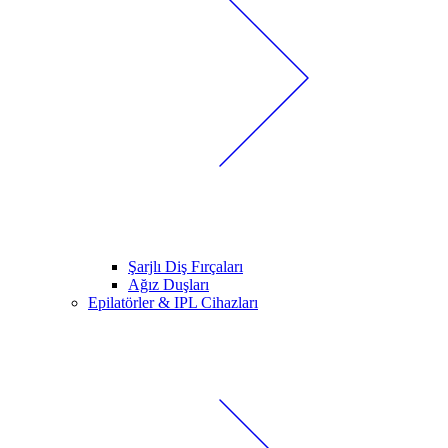
Şarjlı Diş Fırçaları
Ağız Duşları
Epilatörler & IPL Cihazları