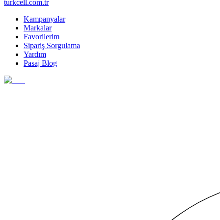
turkcell.com.tr
Kampanyalar
Markalar
Favorilerim
Sipariş Sorgulama
Yardım
Pasaj Blog