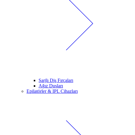
Şarjlı Diş Fırçaları
Ağız Duşları
Epilatörler & IPL Cihazları