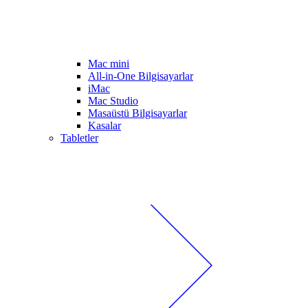
Mac mini
All-in-One Bilgisayarlar
iMac
Mac Studio
Masaüstü Bilgisayarlar
Kasalar
Tabletler