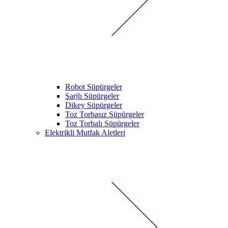
Robot Süpürgeler
Şarjlı Süpürgeler
Dikey Süpürgeler
Toz Torbasız Süpürgeler
Toz Torbalı Süpürgeler
Elektrikli Mutfak Aletleri