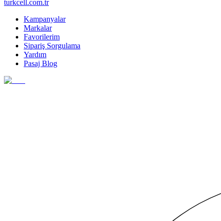
turkcell.com.tr
Kampanyalar
Markalar
Favorilerim
Sipariş Sorgulama
Yardım
Pasaj Blog