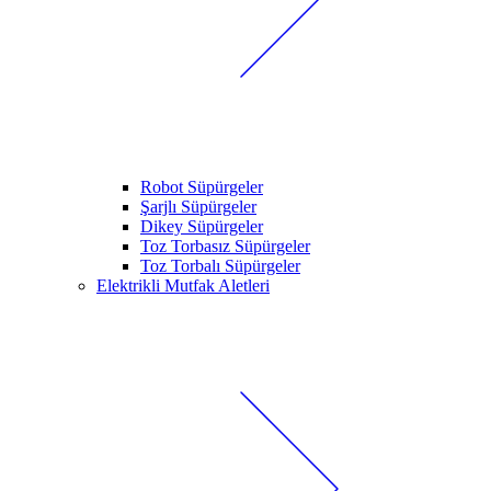
Robot Süpürgeler
Şarjlı Süpürgeler
Dikey Süpürgeler
Toz Torbasız Süpürgeler
Toz Torbalı Süpürgeler
Elektrikli Mutfak Aletleri