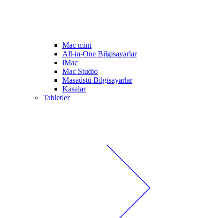
Mac mini
All-in-One Bilgisayarlar
iMac
Mac Studio
Masaüstü Bilgisayarlar
Kasalar
Tabletler