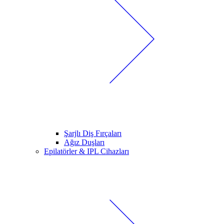
Şarjlı Diş Fırçaları
Ağız Duşları
Epilatörler & IPL Cihazları