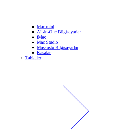
Mac mini
All-in-One Bilgisayarlar
iMac
Mac Studio
Masaüstü Bilgisayarlar
Kasalar
Tabletler