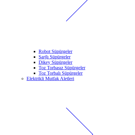
Robot Süpürgeler
Şarjlı Süpürgeler
Dikey Süpürgeler
Toz Torbasız Süpürgeler
Toz Torbalı Süpürgeler
Elektrikli Mutfak Aletleri