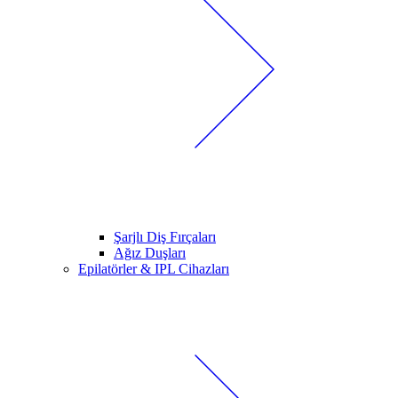
Şarjlı Diş Fırçaları
Ağız Duşları
Epilatörler & IPL Cihazları