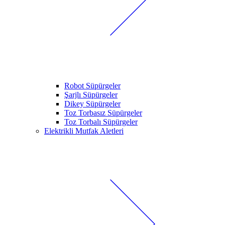
Robot Süpürgeler
Şarjlı Süpürgeler
Dikey Süpürgeler
Toz Torbasız Süpürgeler
Toz Torbalı Süpürgeler
Elektrikli Mutfak Aletleri