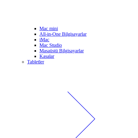
Mac mini
All-in-One Bilgisayarlar
iMac
Mac Studio
Masaüstü Bilgisayarlar
Kasalar
Tabletler