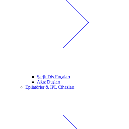
Şarjlı Diş Fırçaları
Ağız Duşları
Epilatörler & IPL Cihazları