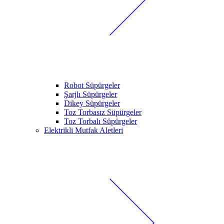
Robot Süpürgeler
Şarjlı Süpürgeler
Dikey Süpürgeler
Toz Torbasız Süpürgeler
Toz Torbalı Süpürgeler
Elektrikli Mutfak Aletleri