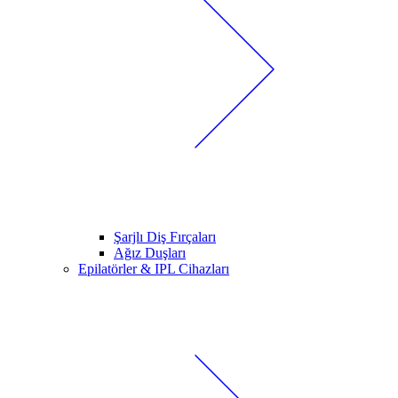
Şarjlı Diş Fırçaları
Ağız Duşları
Epilatörler & IPL Cihazları