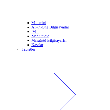
Mac mini
All-in-One Bilgisayarlar
iMac
Mac Studio
Masaüstü Bilgisayarlar
Kasalar
Tabletler