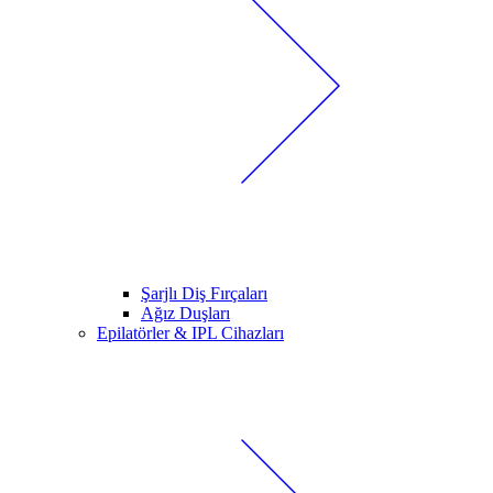
Şarjlı Diş Fırçaları
Ağız Duşları
Epilatörler & IPL Cihazları