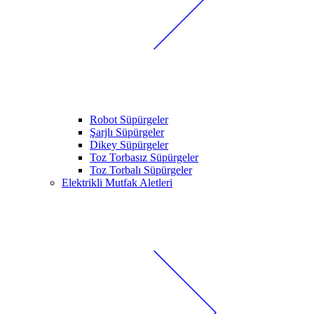
Robot Süpürgeler
Şarjlı Süpürgeler
Dikey Süpürgeler
Toz Torbasız Süpürgeler
Toz Torbalı Süpürgeler
Elektrikli Mutfak Aletleri