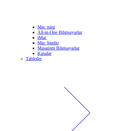
Mac mini
All-in-One Bilgisayarlar
iMac
Mac Studio
Masaüstü Bilgisayarlar
Kasalar
Tabletler