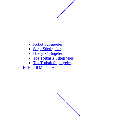
Robot Süpürgeler
Şarjlı Süpürgeler
Dikey Süpürgeler
Toz Torbasız Süpürgeler
Toz Torbalı Süpürgeler
Elektrikli Mutfak Aletleri