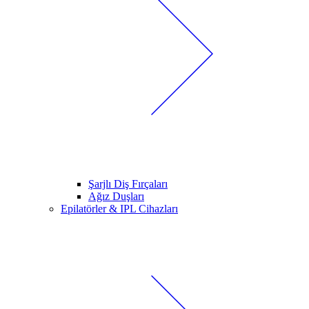
Şarjlı Diş Fırçaları
Ağız Duşları
Epilatörler & IPL Cihazları