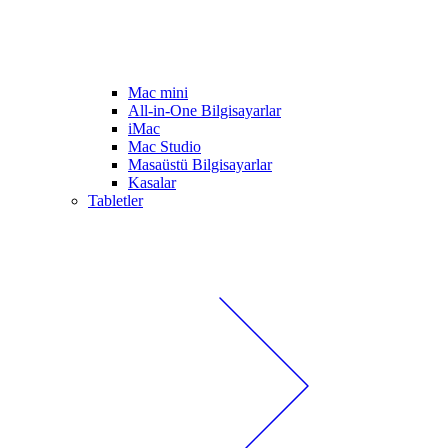
Mac mini
All-in-One Bilgisayarlar
iMac
Mac Studio
Masaüstü Bilgisayarlar
Kasalar
Tabletler