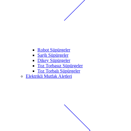
Robot Süpürgeler
Şarjlı Süpürgeler
Dikey Süpürgeler
Toz Torbasız Süpürgeler
Toz Torbalı Süpürgeler
Elektrikli Mutfak Aletleri