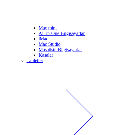
Mac mini
All-in-One Bilgisayarlar
iMac
Mac Studio
Masaüstü Bilgisayarlar
Kasalar
Tabletler