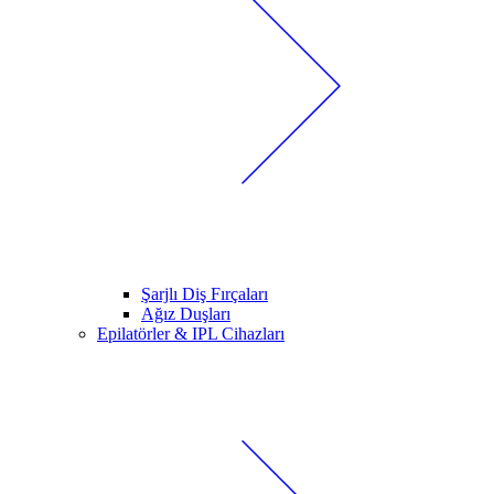
Şarjlı Diş Fırçaları
Ağız Duşları
Epilatörler & IPL Cihazları