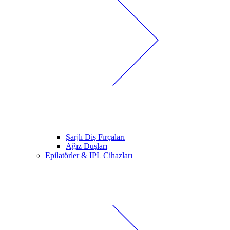
Şarjlı Diş Fırçaları
Ağız Duşları
Epilatörler & IPL Cihazları