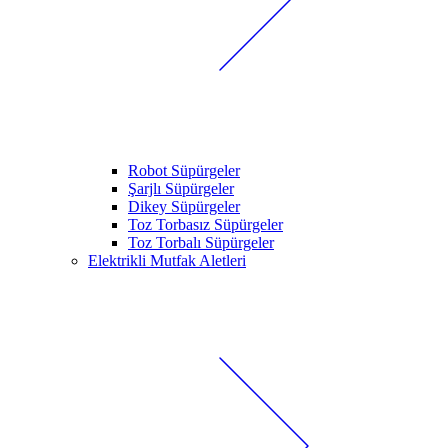
Robot Süpürgeler
Şarjlı Süpürgeler
Dikey Süpürgeler
Toz Torbasız Süpürgeler
Toz Torbalı Süpürgeler
Elektrikli Mutfak Aletleri