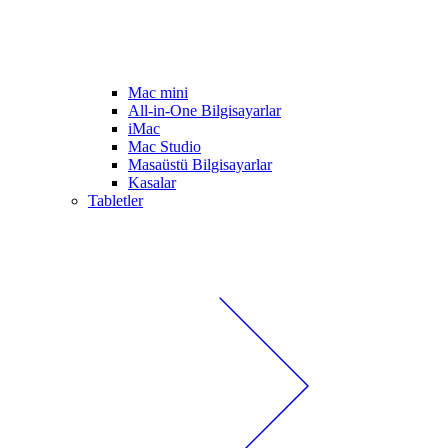
Mac mini
All-in-One Bilgisayarlar
iMac
Mac Studio
Masaüstü Bilgisayarlar
Kasalar
Tabletler