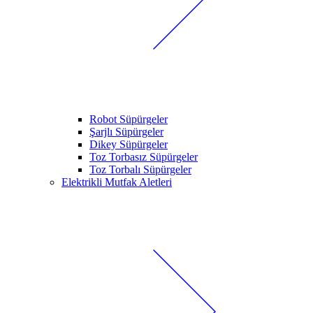
Robot Süpürgeler
Şarjlı Süpürgeler
Dikey Süpürgeler
Toz Torbasız Süpürgeler
Toz Torbalı Süpürgeler
Elektrikli Mutfak Aletleri