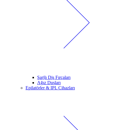
Şarjlı Diş Fırçaları
Ağız Duşları
Epilatörler & IPL Cihazları