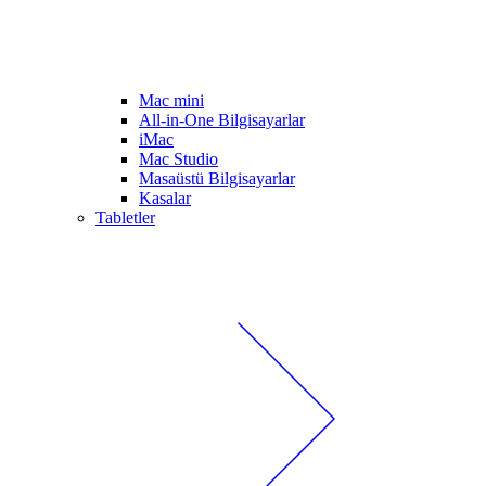
Mac mini
All-in-One Bilgisayarlar
iMac
Mac Studio
Masaüstü Bilgisayarlar
Kasalar
Tabletler