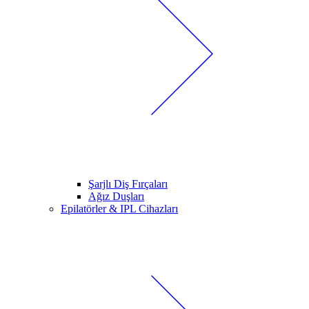
Şarjlı Diş Fırçaları
Ağız Duşları
Epilatörler & IPL Cihazları