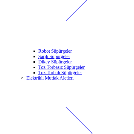
Robot Süpürgeler
Şarjlı Süpürgeler
Dikey Süpürgeler
Toz Torbasız Süpürgeler
Toz Torbalı Süpürgeler
Elektrikli Mutfak Aletleri