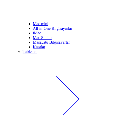
Mac mini
All-in-One Bilgisayarlar
iMac
Mac Studio
Masaüstü Bilgisayarlar
Kasalar
Tabletler