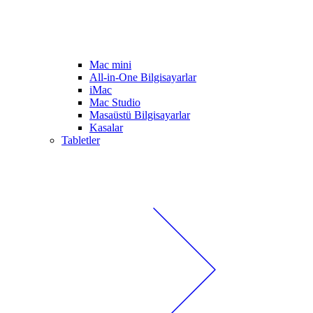
Mac mini
All-in-One Bilgisayarlar
iMac
Mac Studio
Masaüstü Bilgisayarlar
Kasalar
Tabletler