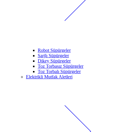
Robot Süpürgeler
Şarjlı Süpürgeler
Dikey Süpürgeler
Toz Torbasız Süpürgeler
Toz Torbalı Süpürgeler
Elektrikli Mutfak Aletleri