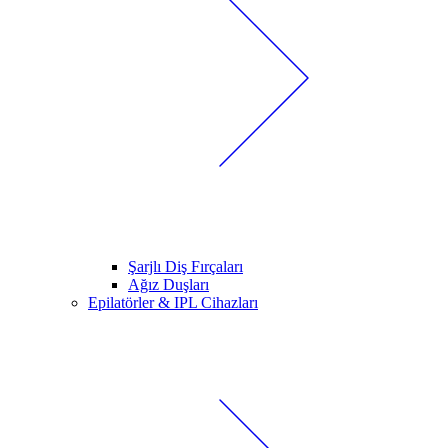
Şarjlı Diş Fırçaları
Ağız Duşları
Epilatörler & IPL Cihazları