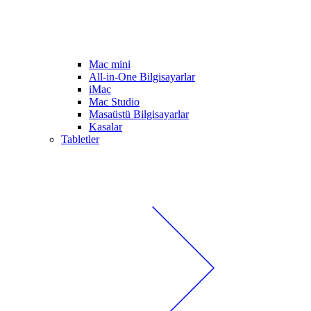
Mac mini
All-in-One Bilgisayarlar
iMac
Mac Studio
Masaüstü Bilgisayarlar
Kasalar
Tabletler