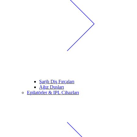
Şarjlı Diş Fırçaları
Ağız Duşları
Epilatörler & IPL Cihazları