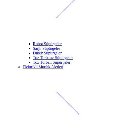
Robot Süpürgeler
Şarjlı Süpürgeler
Dikey Süpürgeler
Toz Torbasız Süpürgeler
Toz Torbalı Süpürgeler
Elektrikli Mutfak Aletleri