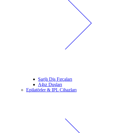
Şarjlı Diş Fırçaları
Ağız Duşları
Epilatörler & IPL Cihazları