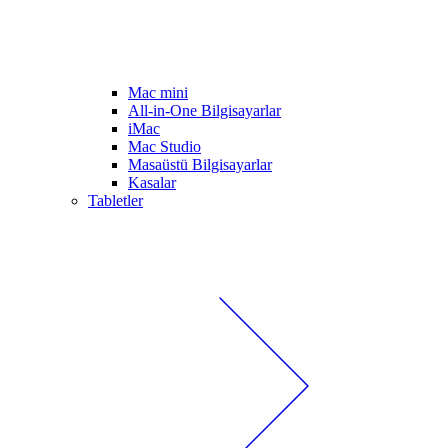
Mac mini
All-in-One Bilgisayarlar
iMac
Mac Studio
Masaüstü Bilgisayarlar
Kasalar
Tabletler