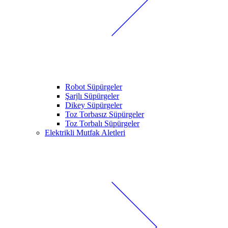
Robot Süpürgeler
Şarjlı Süpürgeler
Dikey Süpürgeler
Toz Torbasız Süpürgeler
Toz Torbalı Süpürgeler
Elektrikli Mutfak Aletleri