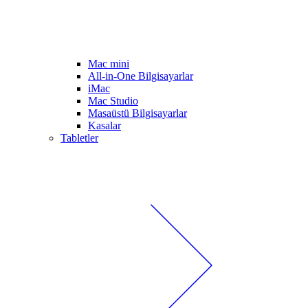
Mac mini
All-in-One Bilgisayarlar
iMac
Mac Studio
Masaüstü Bilgisayarlar
Kasalar
Tabletler