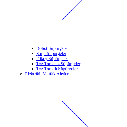
Robot Süpürgeler
Şarjlı Süpürgeler
Dikey Süpürgeler
Toz Torbasız Süpürgeler
Toz Torbalı Süpürgeler
Elektrikli Mutfak Aletleri