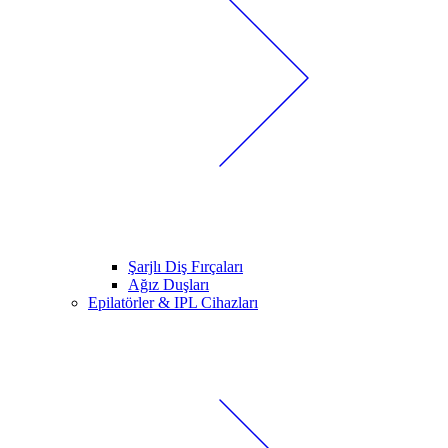
Şarjlı Diş Fırçaları
Ağız Duşları
Epilatörler & IPL Cihazları