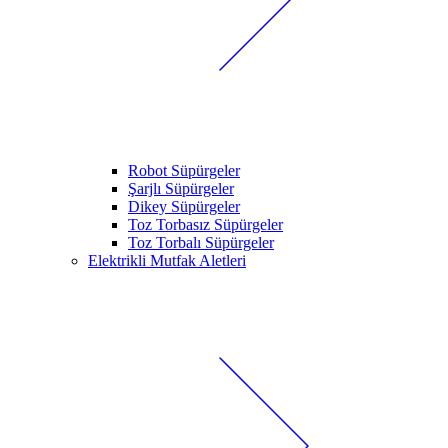
Robot Süpürgeler
Şarjlı Süpürgeler
Dikey Süpürgeler
Toz Torbasız Süpürgeler
Toz Torbalı Süpürgeler
Elektrikli Mutfak Aletleri