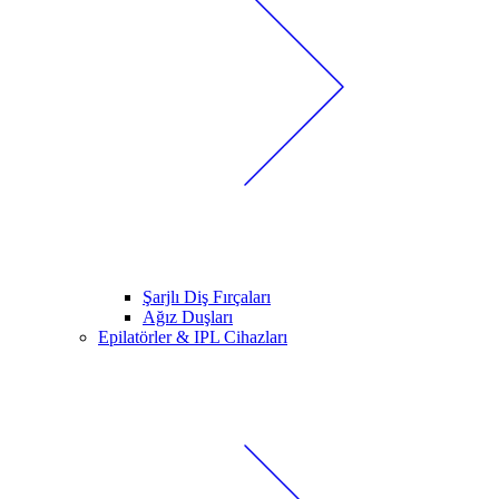
Şarjlı Diş Fırçaları
Ağız Duşları
Epilatörler & IPL Cihazları