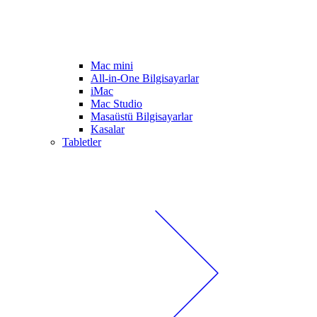
Mac mini
All-in-One Bilgisayarlar
iMac
Mac Studio
Masaüstü Bilgisayarlar
Kasalar
Tabletler