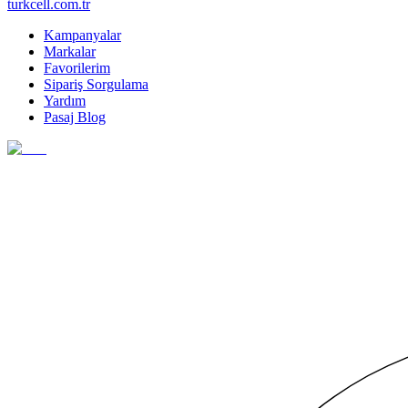
turkcell.com.tr
Kampanyalar
Markalar
Favorilerim
Sipariş Sorgulama
Yardım
Pasaj Blog