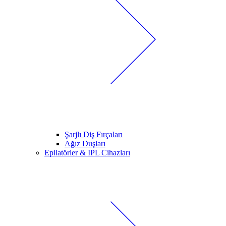
Şarjlı Diş Fırçaları
Ağız Duşları
Epilatörler & IPL Cihazları