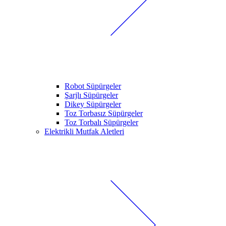
Robot Süpürgeler
Şarjlı Süpürgeler
Dikey Süpürgeler
Toz Torbasız Süpürgeler
Toz Torbalı Süpürgeler
Elektrikli Mutfak Aletleri