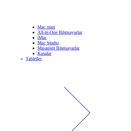
Mac mini
All-in-One Bilgisayarlar
iMac
Mac Studio
Masaüstü Bilgisayarlar
Kasalar
Tabletler