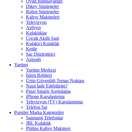
Oyun Bilgisayarları
Dikey Süpürgeler
Robot Süpürgeler
Kahve Makineleri
Televizyon
Airfryer
Kulaklıklar
Çocuk Akıllı Saat
Kulakiçi Kulaklık
Kettle
Saç Düzleştirici
Airpods
Yardım
Yardım Merkezi
İşlem Rehberi
Ürün Güvenliği Temas Noktası
Nasıl İade Edebilirim?
Pasaj Sipariş Sorgulama
iPhone Karşılaştırma
Televizyon (TV) Karşılaştırma
Telefon Sat
Popüler Marka Kategoriler
Samsung Telefonlar
JBL Kulaklık
Philips Kahve Makinesi