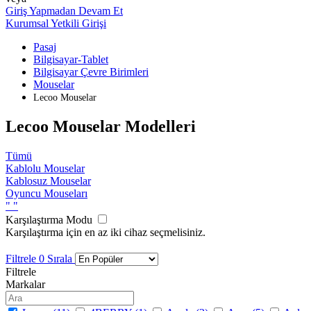
Giriş Yapmadan Devam Et
Kurumsal Yetkili Girişi
Pasaj
Bilgisayar-Tablet
Bilgisayar Çevre Birimleri
Mouselar
Lecoo Mouselar
Lecoo Mouselar Modelleri
Tümü
Kablolu Mouselar
Kablosuz Mouselar
Oyuncu Mouseları
"
"
Karşılaştırma Modu
Karşılaştırma için en az iki cihaz seçmelisiniz.
Filtrele
0
Sırala
Filtrele
Markalar