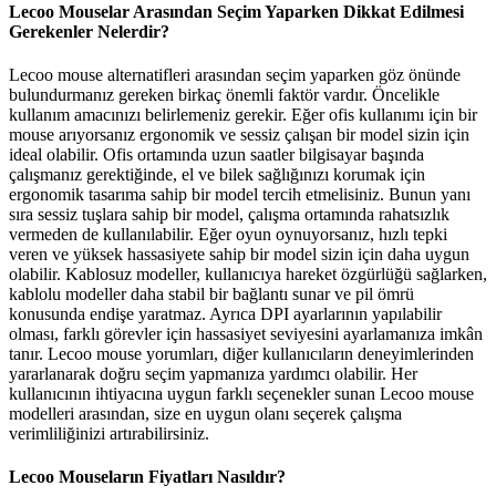
Lecoo Mouselar Arasından Seçim Yaparken Dikkat Edilmesi
Gerekenler Nelerdir?
Lecoo mouse alternatifleri arasından seçim yaparken göz önünde
bulundurmanız gereken birkaç önemli faktör vardır. Öncelikle
kullanım amacınızı belirlemeniz gerekir. Eğer ofis kullanımı için bir
mouse arıyorsanız ergonomik ve sessiz çalışan bir model sizin için
ideal olabilir. Ofis ortamında uzun saatler bilgisayar başında
çalışmanız gerektiğinde, el ve bilek sağlığınızı korumak için
ergonomik tasarıma sahip bir model tercih etmelisiniz. Bunun yanı
sıra sessiz tuşlara sahip bir model, çalışma ortamında rahatsızlık
vermeden de kullanılabilir. Eğer oyun oynuyorsanız, hızlı tepki
veren ve yüksek hassasiyete sahip bir model sizin için daha uygun
olabilir. Kablosuz modeller, kullanıcıya hareket özgürlüğü sağlarken,
kablolu modeller daha stabil bir bağlantı sunar ve pil ömrü
konusunda endişe yaratmaz. Ayrıca DPI ayarlarının yapılabilir
olması, farklı görevler için hassasiyet seviyesini ayarlamanıza imkân
tanır. Lecoo mouse yorumları, diğer kullanıcıların deneyimlerinden
yararlanarak doğru seçim yapmanıza yardımcı olabilir. Her
kullanıcının ihtiyacına uygun farklı seçenekler sunan Lecoo mouse
modelleri arasından, size en uygun olanı seçerek çalışma
verimliliğinizi artırabilirsiniz.
Lecoo Mouseların Fiyatları Nasıldır?