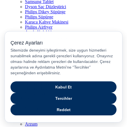
Samsung Tablet
Dyson Saç Düzleştirici
Philips Dikey Süpürge
Philips Süpürge
Karaca Kahve Makinesi
Philips Airfryer
Apple Kulaklık
Dyson Hava Temizleyici
Huawei Akıllı Saat
Philips Ütü
JBL Hoparlör
Apple Tablet
Xiaomi Telefon
Xiaomi Akıllı Saat
Samsung Akıllı Saat
Asus Laptop
Huawei Tablet
Huawei Telefon
Stanley Termos
Markalar
Apple
Samsung
Dyson
Anker
Arzum