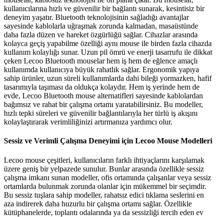
kullanıcılarına hızlı ve güvenilir bir bağlantı sunarak, kesintisiz bir
deneyim yaşatır. Bluetooth teknolojisinin sağladığı avantajlar
sayesinde kablolarla uğraşmak zorunda kalmadan, masaüstünde
daha fazla düzen ve hareket özgürlüğü sağlar. Cihazlar arasında
kolayca geçiş yapabilme özelliği aynı mouse ile birden fazla cihazda
kullanım kolaylığı sunar. Uzun pil ömrü ve enerji tasarrufu ile dikkat
çeken Lecoo Bluetooth mouselar hem iş hem de eğlence amaçlı
kullanımda kullanıcıya büyük rahatlık sağlar. Ergonomik yapıya
sahip ürünler, uzun süreli kullanımlarda dahi bileği yormazken, hafif
tasarımıyla taşıması da oldukça kolaydır. Hem iş yerinde hem de
evde, Lecoo Bluetooth mouse alternatifleri sayesinde kablolardan
bağımsız ve rahat bir çalışma ortamı yaratabilirsiniz. Bu modeller,
hızlı tepki süreleri ve güvenilir bağlantılarıyla her türlü iş akışını
kolaylaştırarak verimliliğinizi artırmanıza yardımcı olur.
Sessiz ve Verimli Çalışma Deneyimi için Lecoo Mouse Modelleri
Lecoo mouse çeşitleri, kullanıcıların farklı ihtiyaçlarını karşılamak
üzere geniş bir yelpazede sunulur. Bunlar arasında özellikle sessiz
çalışma imkanı sunan modeller, ofis ortamında çalışanlar veya sessiz
ortamlarda bulunmak zorunda olanlar için mükemmel bir seçimdir.
Bu sessiz tuşlara sahip modeller, rahatsız edici tıklama seslerini en
aza indirerek daha huzurlu bir çalışma ortamı sağlar. Özellikle
kütüphanelerde, toplantı odalarında ya da sessizliği tercih eden ev