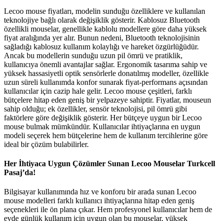
Lecoo mouse fiyatları, modelin sunduğu özelliklere ve kullanılan
teknolojiye bağlı olarak değişiklik gösterir. Kablosuz Bluetooth
özellikli mouselar, genellikle kablolu modellere göre daha yüksek
fiyat aralığında yer alır. Bunun nedeni, Bluetooth teknolojisinin
sağladığı kablosuz kullanım kolaylığı ve hareket özgürlüğüdür.
Ancak bu modellerin sunduğu uzun pil ömrü ve pratiklik,
kullanıcıya önemli avantajlar sağlar. Ergonomik tasarıma sahip ve
yüksek hassasiyetli optik sensörlerle donatılmış modeller, özellikle
uzun süreli kullanımda konfor sunarak fiyat-performans açısından
kullanıcılar için cazip hale gelir. Lecoo mouse çeşitleri, farklı
bütçelere hitap eden geniş bir yelpazeye sahiptir. Fiyatlar, mouseun
sahip olduğu; ek özellikler, sensör teknolojisi, pil ömrü gibi
faktörlere göre değişiklik gösterir. Her bütçeye uygun bir Lecoo
mouse bulmak mümkündür. Kullanıcılar ihtiyaçlarına en uygun
modeli seçerek hem bütçelerine hem de kullanım tercihlerine göre
ideal bir çözüm bulabilirler.
Her İhtiyaca Uygun Çözümler Sunan Lecoo Mouselar Turkcell
Pasaj’da!
Bilgisayar kullanımında hız ve konforu bir arada sunan Lecoo
mouse modelleri farklı kullanıcı ihtiyaçlarına hitap eden geniş
seçenekleri ile ön plana çıkar. Hem profesyonel kullanıcılar hem de
evde günlük kullanım için uygun olan bu mouselar, yüksek