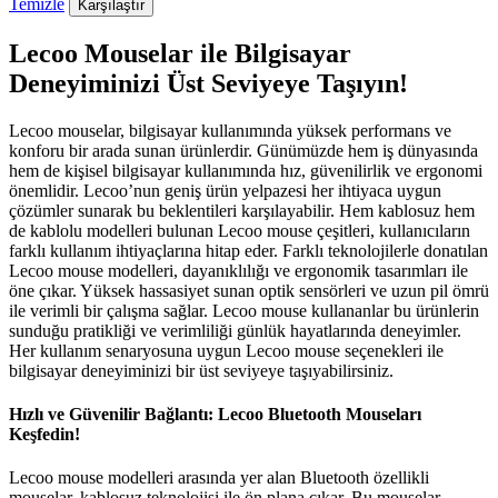
Temizle
Karşılaştır
Lecoo Mouselar ile Bilgisayar
Deneyiminizi Üst Seviyeye Taşıyın!
Lecoo mouselar, bilgisayar kullanımında yüksek performans ve
konforu bir arada sunan ürünlerdir. Günümüzde hem iş dünyasında
hem de kişisel bilgisayar kullanımında hız, güvenilirlik ve ergonomi
önemlidir. Lecoo’nun geniş ürün yelpazesi her ihtiyaca uygun
çözümler sunarak bu beklentileri karşılayabilir. Hem kablosuz hem
de kablolu modelleri bulunan Lecoo mouse çeşitleri, kullanıcıların
farklı kullanım ihtiyaçlarına hitap eder. Farklı teknolojilerle donatılan
Lecoo mouse modelleri, dayanıklılığı ve ergonomik tasarımları ile
öne çıkar. Yüksek hassasiyet sunan optik sensörleri ve uzun pil ömrü
ile verimli bir çalışma sağlar. Lecoo mouse kullananlar bu ürünlerin
sunduğu pratikliği ve verimliliği günlük hayatlarında deneyimler.
Her kullanım senaryosuna uygun Lecoo mouse seçenekleri ile
bilgisayar deneyiminizi bir üst seviyeye taşıyabilirsiniz.
Hızlı ve Güvenilir Bağlantı: Lecoo Bluetooth Mouseları
Keşfedin!
Lecoo mouse modelleri arasında yer alan Bluetooth özellikli
mouselar, kablosuz teknolojisi ile ön plana çıkar. Bu mouselar,