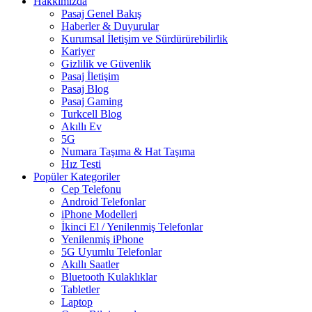
Hakkımızda
Pasaj Genel Bakış
Haberler & Duyurular
Kurumsal İletişim ve Sürdürürebilirlik
Kariyer
Gizlilik ve Güvenlik
Pasaj İletişim
Pasaj Blog
Pasaj Gaming
Turkcell Blog
Akıllı Ev
5G
Numara Taşıma & Hat Taşıma
Hız Testi
Popüler Kategoriler
Cep Telefonu
Android Telefonlar
iPhone Modelleri
İkinci El / Yenilenmiş Telefonlar
Yenilenmiş iPhone
5G Uyumlu Telefonlar
Akıllı Saatler
Bluetooth Kulaklıklar
Tabletler
Laptop