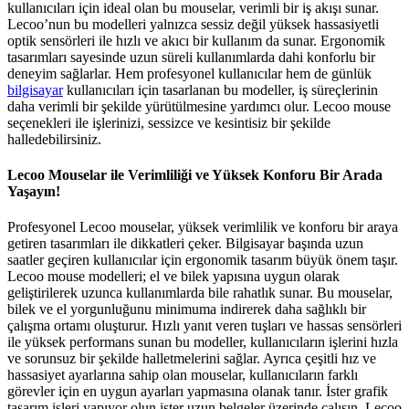
kullanıcıları için ideal olan bu mouselar, verimli bir iş akışı sunar.
Lecoo’nun bu modelleri yalnızca sessiz değil yüksek hassasiyetli
optik sensörleri ile hızlı ve akıcı bir kullanım da sunar. Ergonomik
tasarımları sayesinde uzun süreli kullanımlarda dahi konforlu bir
deneyim sağlarlar. Hem profesyonel kullanıcılar hem de günlük
bilgisayar
kullanıcıları için tasarlanan bu modeller, iş süreçlerinin
daha verimli bir şekilde yürütülmesine yardımcı olur. Lecoo mouse
seçenekleri ile işlerinizi, sessizce ve kesintisiz bir şekilde
halledebilirsiniz.
Lecoo Mouselar ile Verimliliği ve Yüksek Konforu Bir Arada
Yaşayın!
Profesyonel Lecoo mouselar, yüksek verimlilik ve konforu bir araya
getiren tasarımları ile dikkatleri çeker. Bilgisayar başında uzun
saatler geçiren kullanıcılar için ergonomik tasarım büyük önem taşır.
Lecoo mouse modelleri; el ve bilek yapısına uygun olarak
geliştirilerek uzunca kullanımlarda bile rahatlık sunar. Bu mouselar,
bilek ve el yorgunluğunu minimuma indirerek daha sağlıklı bir
çalışma ortamı oluşturur. Hızlı yanıt veren tuşları ve hassas sensörleri
ile yüksek performans sunan bu modeller, kullanıcıların işlerini hızla
ve sorunsuz bir şekilde halletmelerini sağlar. Ayrıca çeşitli hız ve
hassasiyet ayarlarına sahip olan mouselar, kullanıcıların farklı
görevler için en uygun ayarları yapmasına olanak tanır. İster grafik
tasarım işleri yapıyor olun ister uzun belgeler üzerinde çalışın, Lecoo