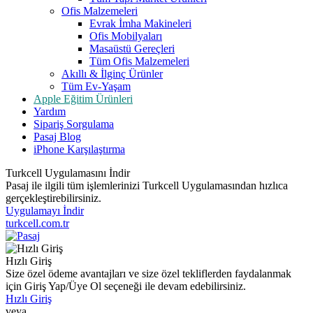
Ofis Malzemeleri
Evrak İmha Makineleri
Ofis Mobilyaları
Masaüstü Gereçleri
Tüm Ofis Malzemeleri
Akıllı & İlginç Ürünler
Tüm Ev-Yaşam
Apple Eğitim Ürünleri
Yardım
Sipariş Sorgulama
Pasaj Blog
iPhone Karşılaştırma
Turkcell Uygulamasını İndir
Pasaj ile ilgili tüm işlemlerinizi Turkcell Uygulamasından hızlıca
gerçekleştirebilirsiniz.
Uygulamayı İndir
turkcell.com.tr
Hızlı Giriş
Size özel ödeme avantajları ve size özel tekliflerden faydalanmak
için Giriş Yap/Üye Ol seçeneği ile devam edebilirsiniz.
Hızlı Giriş
veya