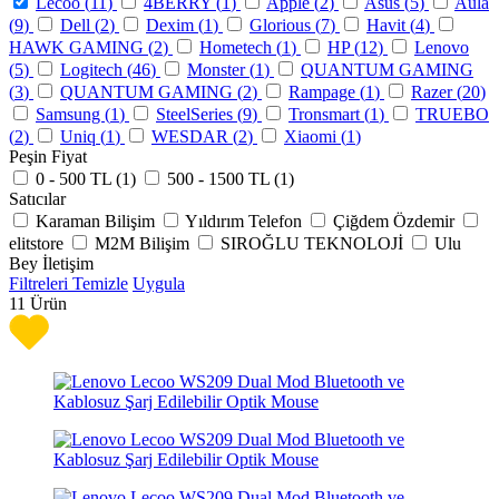
Lecoo (
11
)
4BERRY (
1
)
Apple (
2
)
Asus (
5
)
Aula
(
9
)
Dell (
2
)
Dexim (
1
)
Glorious (
7
)
Havit (
4
)
HAWK GAMING (
2
)
Hometech (
1
)
HP (
12
)
Lenovo
(
5
)
Logitech (
46
)
Monster (
1
)
QUANTUM GAMING
(
3
)
QUANTUM GAMING (
2
)
Rampage (
1
)
Razer (
20
)
Samsung (
1
)
SteelSeries (
9
)
Tronsmart (
1
)
TRUEBO
(
2
)
Uniq (
1
)
WESDAR (
2
)
Xiaomi (
1
)
Peşin Fiyat
0 - 500 TL (
1
)
500 - 1500 TL (
1
)
Satıcılar
Karaman Bilişim
Yıldırım Telefon
Çiğdem Özdemir
elitstore
M2M Bilişim
SIROĞLU TEKNOLOJİ
Ulu
Bey İletişim
Filtreleri Temizle
Uygula
11
Ürün