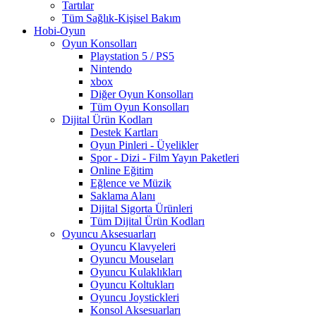
Tartılar
Tüm Sağlık-Kişisel Bakım
Hobi-Oyun
Oyun Konsolları
Playstation 5 / PS5
Nintendo
xbox
Diğer Oyun Konsolları
Tüm Oyun Konsolları
Dijital Ürün Kodları
Destek Kartları
Oyun Pinleri - Üyelikler
Spor - Dizi - Film Yayın Paketleri
Online Eğitim
Eğlence ve Müzik
Saklama Alanı
Dijital Sigorta Ürünleri
Tüm Dijital Ürün Kodları
Oyuncu Aksesuarları
Oyuncu Klavyeleri
Oyuncu Mouseları
Oyuncu Kulaklıkları
Oyuncu Koltukları
Oyuncu Joystickleri
Konsol Aksesuarları