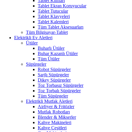
Tablet Kılıfları
Tablet Ekran Koruyucular
Tablet Tutucular
Tablet Klavyeleri
Tablet Kalemleri
Tüm Tablet Aksesuarları
Tüm Bilgisayar-Tablet
Elektrikli Ev Aletleri
Ütüler
Buharlı Ütüler
Buhar Kazanlı Ütüler
Tüm Ütüler
Süpürgeler
Robot Süpürgeler
Şarjlı Süpürgeler
Dikey Süpürgeler
Toz Torbasız Süpürgeler
Toz Torbalı Süpürgeler
Tüm Süpürgeler
Elektrikli Mutfak Aletleri
Airfryer & Fritözler
Mutfak Robotları
Blender & Mikserler
Kahve Makineleri
Kahve Çeşitleri