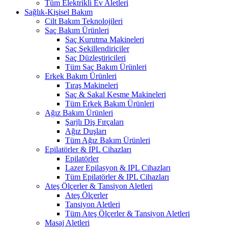
Tüm Elektrikli Ev Aletleri
Sağlık-Kişisel Bakım
Cilt Bakım Teknolojileri
Saç Bakım Ürünleri
Saç Kurutma Makineleri
Saç Şekillendiriciler
Saç Düzleştiricileri
Tüm Saç Bakım Ürünleri
Erkek Bakım Ürünleri
Tıraş Makineleri
Saç & Sakal Kesme Makineleri
Tüm Erkek Bakım Ürünleri
Ağız Bakım Ürünleri
Şarjlı Diş Fırçaları
Ağız Duşları
Tüm Ağız Bakım Ürünleri
Epilatörler & IPL Cihazları
Epilatörler
Lazer Epilasyon & IPL Cihazları
Tüm Epilatörler & IPL Cihazları
Ateş Ölçerler & Tansiyon Aletleri
Ateş Ölçerler
Tansiyon Aletleri
Tüm Ateş Ölçerler & Tansiyon Aletleri
Masaj Aletleri