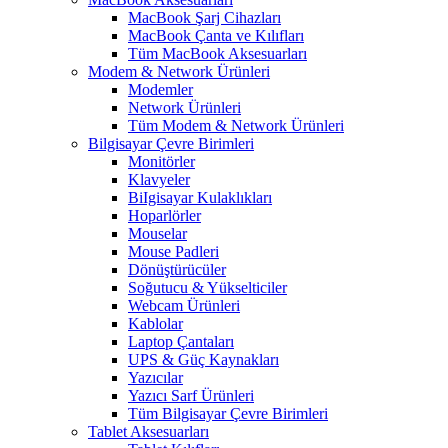
MacBook Şarj Cihazları
MacBook Çanta ve Kılıfları
Tüm MacBook Aksesuarları
Modem & Network Ürünleri
Modemler
Network Ürünleri
Tüm Modem & Network Ürünleri
Bilgisayar Çevre Birimleri
Monitörler
Klavyeler
BiIgisayar Kulaklıkları
Hoparlörler
Mouselar
Mouse Padleri
Dönüştürücüler
Soğutucu & Yükselticiler
Webcam Ürünleri
Kablolar
Laptop Çantaları
UPS & Güç Kaynakları
Yazıcılar
Yazıcı Sarf Ürünleri
Tüm Bilgisayar Çevre Birimleri
Tablet Aksesuarları