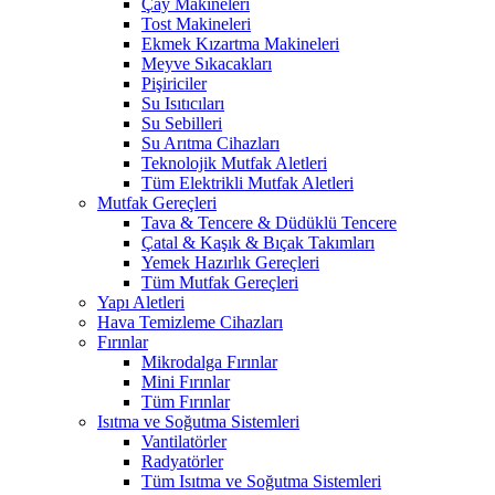
Çay Makineleri
Tost Makineleri
Ekmek Kızartma Makineleri
Meyve Sıkacakları
Pişiriciler
Su Isıtıcıları
Su Sebilleri
Su Arıtma Cihazları
Teknolojik Mutfak Aletleri
Tüm Elektrikli Mutfak Aletleri
Mutfak Gereçleri
Tava & Tencere & Düdüklü Tencere
Çatal & Kaşık & Bıçak Takımları
Yemek Hazırlık Gereçleri
Tüm Mutfak Gereçleri
Yapı Aletleri
Hava Temizleme Cihazları
Fırınlar
Mikrodalga Fırınlar
Mini Fırınlar
Tüm Fırınlar
Isıtma ve Soğutma Sistemleri
Vantilatörler
Radyatörler
Tüm Isıtma ve Soğutma Sistemleri