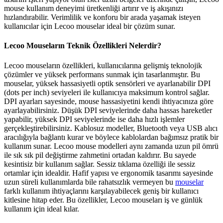
mouse kullanım deneyimi üretkenliği artırır ve iş akışınızı
hızlandırabilir. Verimlilik ve konforu bir arada yaşamak isteyen
kullanıcılar için Lecoo mouselar ideal bir çözüm sunar.
Lecoo Mouseların Teknik Özellikleri Nelerdir?
Lecoo mouseların özellikleri, kullanıcılarına gelişmiş teknolojik
çözümler ve yüksek performans sunmak için tasarlanmıştır. Bu
mouselar, yüksek hassasiyetli optik sensörleri ve ayarlanabilir DPI
(dots per inch) seviyeleri ile kullanıcıya maksimum kontrol sağlar.
DPI ayarları sayesinde, mouse hassasiyetini kendi ihtiyacınıza göre
ayarlayabilirsiniz. Düşük DPI seviyelerinde daha hassas hareketler
yapabilir, yüksek DPI seviyelerinde ise daha hızlı işlemler
gerçekleştirebilirsiniz. Kablosuz modeller, Bluetooth veya USB alıcı
aracılığıyla bağlantı kurar ve böylece kablolardan bağımsız pratik bir
kullanım sunar. Lecoo mouse modelleri aynı zamanda uzun pil ömrü
ile sık sık pil değiştirme zahmetini ortadan kaldırır. Bu sayede
kesintisiz bir kullanım sağlar. Sessiz tıklama özelliği ile sessiz
ortamlar için idealdir. Hafif yapısı ve ergonomik tasarımı sayesinde
uzun süreli kullanımlarda bile rahatsızlık vermeyen bu
mouselar
farklı kullanım ihtiyaçlarını karşılayabilecek geniş bir kullanıcı
kitlesine hitap eder. Bu özellikler, Lecoo mouseları iş ve günlük
kullanım için ideal kılar.