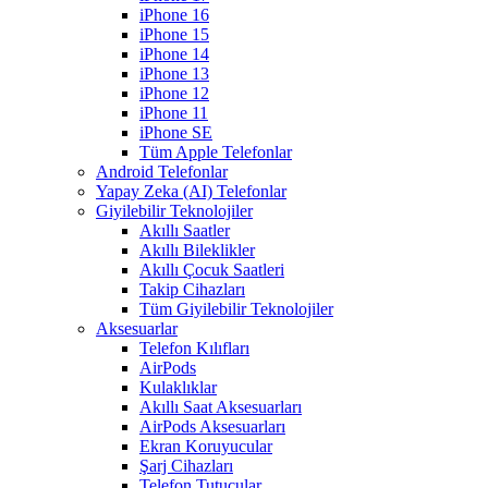
iPhone 16
iPhone 15
iPhone 14
iPhone 13
iPhone 12
iPhone 11
iPhone SE
Tüm Apple Telefonlar
Android Telefonlar
Yapay Zeka (AI) Telefonlar
Giyilebilir Teknolojiler
Akıllı Saatler
Akıllı Bileklikler
Akıllı Çocuk Saatleri
Takip Cihazları
Tüm Giyilebilir Teknolojiler
Aksesuarlar
Telefon Kılıfları
AirPods
Kulaklıklar
Akıllı Saat Aksesuarları
AirPods Aksesuarları
Ekran Koruyucular
Şarj Cihazları
Telefon Tutucular