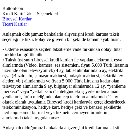
ButtonIcon
Kredi Kartı Taksit Seçenekleri
Bireysel Kartlar
Ticari Kartlar
Anlaşmalı olduğumuz bankalarla alışverişini kredi kartına taksit
seçeneği ile hızlı, kolay ve güvenli bir şekilde tamamlayabilirsin.
• Ödeme esnasında seçilen taksitlerde vade farkından dolayı tutar
farklılıkları görülebilir.
• Taksit üst sınırı bireysel kredi kartları ile yapılan elektronik eşya
alımlarında (Video, kamera, ses sistemleri, fiyatı 5.000 Türk lirasının
üzerinde olan televizyon vb) 4 ay, tablet alımlarında 6 ay, elektrikli
eşya (Buzdolabı, çamaşır makinesi, bulaşık makinesi, elektrikli ev
aletleri vb.) alımlarında ve fiyatı 5.000 Türk Lirasına kadar olan
televizyon alımlarında 9 ay, bilgisayar alımlarında 12 ay, “yenileme
merkezi” veya “yetkili satıcı” niteliğindeki iş yerlerinden alınan
yenilenmiş ürün niteliğinde olan cep telefonu alımlarında 12 ay
olarak olarak uygulanır. Bireysel kredi kartlarıyla gerçekleştirilecek
telekomünikasyon, hediye kart, hediye çeki ve benzeri şekillerde
herhangi somut bir mal veya hizmeti içermeyen ürünlerin
alımlarında taksit uygulanamaz.
Anlaşmalı olduğumuz bankalarla alışverişini kredi kartına taksit