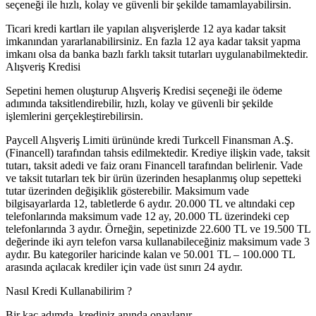
seçeneği ile hızlı, kolay ve güvenli bir şekilde tamamlayabilirsin.
Ticari kredi kartları ile yapılan alışverişlerde 12 aya kadar taksit
imkanından yararlanabilirsiniz. En fazla 12 aya kadar taksit yapma
imkanı olsa da banka bazlı farklı taksit tutarları uygulanabilmektedir.
Alışveriş Kredisi
Sepetini hemen oluşturup Alışveriş Kredisi seçeneği ile ödeme
adımında taksitlendirebilir, hızlı, kolay ve güvenli bir şekilde
işlemlerini gerçekleştirebilirsin.
Paycell Alışveriş Limiti ürününde kredi Turkcell Finansman A.Ş.
(Financell) tarafından tahsis edilmektedir. Krediye ilişkin vade, taksit
tutarı, taksit adedi ve faiz oranı Financell tarafından belirlenir. Vade
ve taksit tutarları tek bir ürün üzerinden hesaplanmış olup sepetteki
tutar üzerinden değişiklik gösterebilir. Maksimum vade
bilgisayarlarda 12, tabletlerde 6 aydır. 20.000 TL ve altındaki cep
telefonlarında maksimum vade 12 ay, 20.000 TL üzerindeki cep
telefonlarında 3 aydır. Örneğin, sepetinizde 22.600 TL ve 19.500 TL
değerinde iki ayrı telefon varsa kullanabileceğiniz maksimum vade 3
aydır. Bu kategoriler haricinde kalan ve 50.001 TL – 100.000 TL
arasında açılacak krediler için vade üst sınırı 24 aydır.
Nasıl Kredi Kullanabilirim ?
Bir kaç adımda, krediniz anında onaylanır.