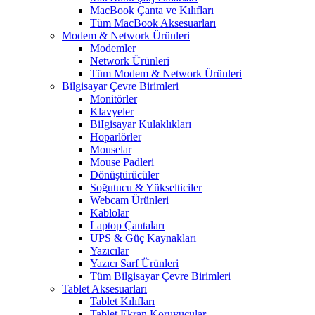
MacBook Çanta ve Kılıfları
Tüm MacBook Aksesuarları
Modem & Network Ürünleri
Modemler
Network Ürünleri
Tüm Modem & Network Ürünleri
Bilgisayar Çevre Birimleri
Monitörler
Klavyeler
BiIgisayar Kulaklıkları
Hoparlörler
Mouselar
Mouse Padleri
Dönüştürücüler
Soğutucu & Yükselticiler
Webcam Ürünleri
Kablolar
Laptop Çantaları
UPS & Güç Kaynakları
Yazıcılar
Yazıcı Sarf Ürünleri
Tüm Bilgisayar Çevre Birimleri
Tablet Aksesuarları
Tablet Kılıfları
Tablet Ekran Koruyucular