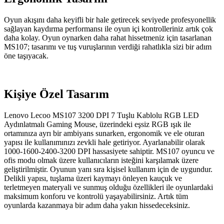
Oyun akışını daha keyifli bir hale getirecek seviyede profesyonellik
sağlayan kaydırma performansı ile oyun içi kontrolleriniz artık çok
daha kolay. Oyun oynarken daha rahat hissetmeniz için tasarlanan
MS107; tasarımı ve tuş vuruşlarının verdiği rahatlıkla sizi bir adım
öne taşıyacak.
Kişiye Özel Tasarım
Lenovo Lecoo MS107 3200 DPI 7 Tuşlu Kablolu RGB LED
Aydınlatmalı Gaming Mouse, üzerindeki eşsiz RGB ışık ile
ortamınıza ayrı bir ambiyans sunarken, ergonomik ve ele oturan
yapısı ile kullanımınızı zevkli hale getiriyor. Ayarlanabilir olarak
1000-1600-2400-3200 DPI hassasiyete sahiptir. MS107 oyuncu ve
ofis modu olmak üzere kullanıcıların isteğini karşılamak üzere
geliştirilmiştir. Oyunun yanı sıra kişisel kullanım için de uygundur.
Delikli yapısı, tuşlama üzeri kaymayı önleyen kauçuk ve
terletmeyen materyali ve sunmuş olduğu özellikleri ile oyunlardaki
maksimum konforu ve kontrolü yaşayabilirsiniz. Artık tüm
oyunlarda kazanmaya bir adım daha yakın hissedeceksiniz.