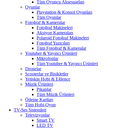
Tüm Oyuncu Aksesuarları
Oyunlar
Playstation & Konsol Oyunları
Tüm Oyunlar
Fotoğraf & Kameralar
Fotoğraf Makineleri
Aksiyon Kameraları
Polaroid Fotoğraf Makineleri
Fotoğraf Yazıcıları
Tüm Fotoğraf & Kameralar
Youtuber & Yayıncı Ürünleri
Mikrofonlar
Tüm Youtuber & Yayıncı Ürünleri
Dronelar
Scooterlar ve Bisikletler
Yetişkin Hobi & Eğlence
Müzik Ürünleri
Pikaplar
Tüm Müzik Ürünleri
Ödeme Kartları
Tüm Hobi-Oyun
TV-Ses Sistemleri
Televizyonlar
Smart TV
LED TV