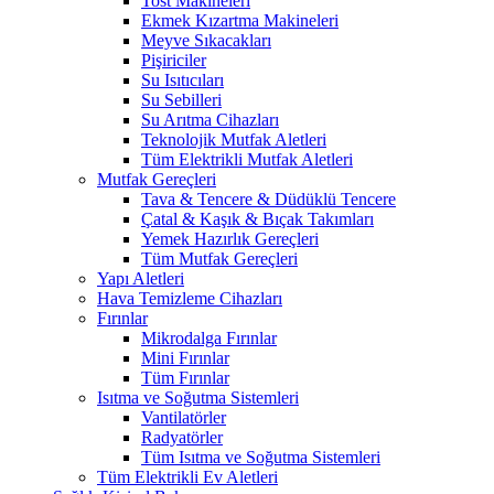
Tost Makineleri
Ekmek Kızartma Makineleri
Meyve Sıkacakları
Pişiriciler
Su Isıtıcıları
Su Sebilleri
Su Arıtma Cihazları
Teknolojik Mutfak Aletleri
Tüm Elektrikli Mutfak Aletleri
Mutfak Gereçleri
Tava & Tencere & Düdüklü Tencere
Çatal & Kaşık & Bıçak Takımları
Yemek Hazırlık Gereçleri
Tüm Mutfak Gereçleri
Yapı Aletleri
Hava Temizleme Cihazları
Fırınlar
Mikrodalga Fırınlar
Mini Fırınlar
Tüm Fırınlar
Isıtma ve Soğutma Sistemleri
Vantilatörler
Radyatörler
Tüm Isıtma ve Soğutma Sistemleri
Tüm Elektrikli Ev Aletleri