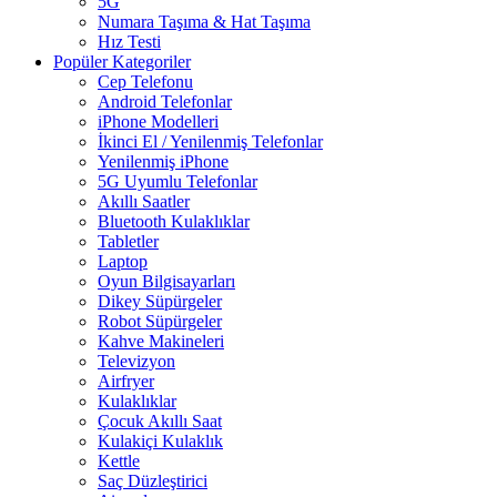
5G
Numara Taşıma & Hat Taşıma
Hız Testi
Popüler Kategoriler
Cep Telefonu
Android Telefonlar
iPhone Modelleri
İkinci El / Yenilenmiş Telefonlar
Yenilenmiş iPhone
5G Uyumlu Telefonlar
Akıllı Saatler
Bluetooth Kulaklıklar
Tabletler
Laptop
Oyun Bilgisayarları
Dikey Süpürgeler
Robot Süpürgeler
Kahve Makineleri
Televizyon
Airfryer
Kulaklıklar
Çocuk Akıllı Saat
Kulakiçi Kulaklık
Kettle
Saç Düzleştirici