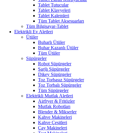
Tablet Tutucular
Tablet Klavyeleri
Tablet Kalemleri
Tüm Tablet Aksesuarları
Tüm Bilgisayar-Tablet
Elektrikli Ev Aletleri
Ütüler
Buharlı Ütüler
Buhar Kazanlı Ütüler
Tüm Ütüler
Süpürgeler
Robot Süpürgeler
Şarjlı Süpürgeler
Dikey Süpürgeler
Toz Torbasız Süpürgeler
Toz Torbalı Süpürgeler
Tüm Süpürgeler
Elektrikli Mutfak Aletleri
Airfryer & Fritözler
Mutfak Robotları
Blender & Mikserler
Kahve Makineleri
Kahve Çeşitleri
Çay Makineleri