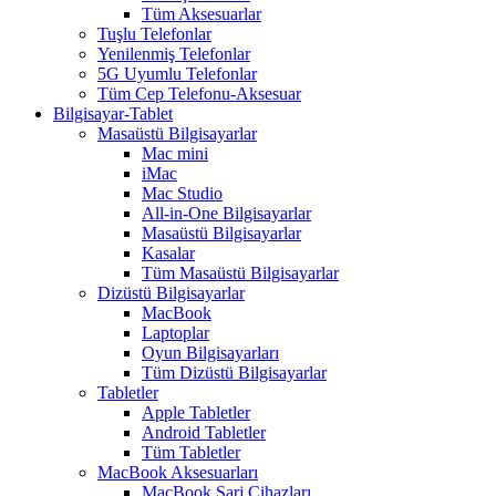
Tüm Aksesuarlar
Tuşlu Telefonlar
Yenilenmiş Telefonlar
5G Uyumlu Telefonlar
Tüm Cep Telefonu-Aksesuar
Bilgisayar-Tablet
Masaüstü Bilgisayarlar
Mac mini
iMac
Mac Studio
All-in-One Bilgisayarlar
Masaüstü Bilgisayarlar
Kasalar
Tüm Masaüstü Bilgisayarlar
Dizüstü Bilgisayarlar
MacBook
Laptoplar
Oyun Bilgisayarları
Tüm Dizüstü Bilgisayarlar
Tabletler
Apple Tabletler
Android Tabletler
Tüm Tabletler
MacBook Aksesuarları
MacBook Şarj Cihazları