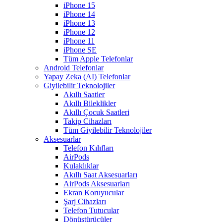
iPhone 15
iPhone 14
iPhone 13
iPhone 12
iPhone 11
iPhone SE
Tüm Apple Telefonlar
Android Telefonlar
Yapay Zeka (AI) Telefonlar
Giyilebilir Teknolojiler
Akıllı Saatler
Akıllı Bileklikler
Akıllı Çocuk Saatleri
Takip Cihazları
Tüm Giyilebilir Teknolojiler
Aksesuarlar
Telefon Kılıfları
AirPods
Kulaklıklar
Akıllı Saat Aksesuarları
AirPods Aksesuarları
Ekran Koruyucular
Şarj Cihazları
Telefon Tutucular
Dönüştürücüler