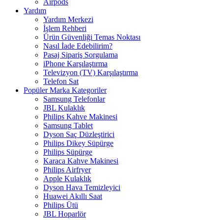
Airpods
Yardım
Yardım Merkezi
İşlem Rehberi
Ürün Güvenliği Temas Noktası
Nasıl İade Edebilirim?
Pasaj Sipariş Sorgulama
iPhone Karşılaştırma
Televizyon (TV) Karşılaştırma
Telefon Sat
Popüler Marka Kategoriler
Samsung Telefonlar
JBL Kulaklık
Philips Kahve Makinesi
Samsung Tablet
Dyson Saç Düzleştirici
Philips Dikey Süpürge
Philips Süpürge
Karaca Kahve Makinesi
Philips Airfryer
Apple Kulaklık
Dyson Hava Temizleyici
Huawei Akıllı Saat
Philips Ütü
JBL Hoparlör