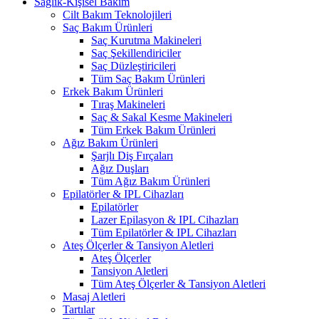
Sağlık-Kişisel Bakım
Cilt Bakım Teknolojileri
Saç Bakım Ürünleri
Saç Kurutma Makineleri
Saç Şekillendiriciler
Saç Düzleştiricileri
Tüm Saç Bakım Ürünleri
Erkek Bakım Ürünleri
Tıraş Makineleri
Saç & Sakal Kesme Makineleri
Tüm Erkek Bakım Ürünleri
Ağız Bakım Ürünleri
Şarjlı Diş Fırçaları
Ağız Duşları
Tüm Ağız Bakım Ürünleri
Epilatörler & IPL Cihazları
Epilatörler
Lazer Epilasyon & IPL Cihazları
Tüm Epilatörler & IPL Cihazları
Ateş Ölçerler & Tansiyon Aletleri
Ateş Ölçerler
Tansiyon Aletleri
Tüm Ateş Ölçerler & Tansiyon Aletleri
Masaj Aletleri
Tartılar