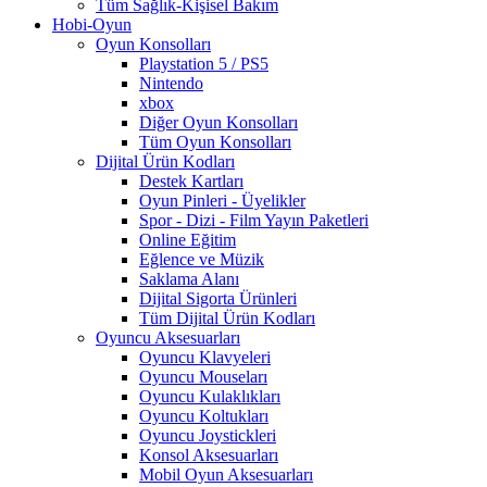
Tüm Sağlık-Kişisel Bakım
Hobi-Oyun
Oyun Konsolları
Playstation 5 / PS5
Nintendo
xbox
Diğer Oyun Konsolları
Tüm Oyun Konsolları
Dijital Ürün Kodları
Destek Kartları
Oyun Pinleri - Üyelikler
Spor - Dizi - Film Yayın Paketleri
Online Eğitim
Eğlence ve Müzik
Saklama Alanı
Dijital Sigorta Ürünleri
Tüm Dijital Ürün Kodları
Oyuncu Aksesuarları
Oyuncu Klavyeleri
Oyuncu Mouseları
Oyuncu Kulaklıkları
Oyuncu Koltukları
Oyuncu Joystickleri
Konsol Aksesuarları
Mobil Oyun Aksesuarları