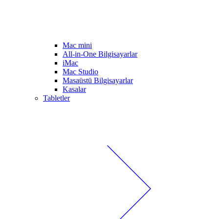
Mac mini
All-in-One Bilgisayarlar
iMac
Mac Studio
Masaüstü Bilgisayarlar
Kasalar
Tabletler