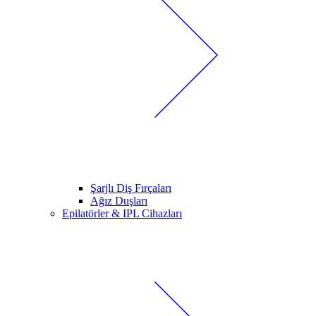
Şarjlı Diş Fırçaları
Ağız Duşları
Epilatörler & IPL Cihazları