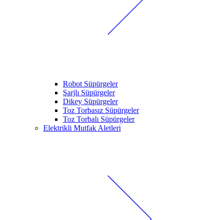
Robot Süpürgeler
Şarjlı Süpürgeler
Dikey Süpürgeler
Toz Torbasız Süpürgeler
Toz Torbalı Süpürgeler
Elektrikli Mutfak Aletleri