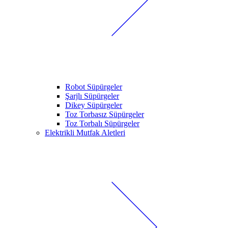
Robot Süpürgeler
Şarjlı Süpürgeler
Dikey Süpürgeler
Toz Torbasız Süpürgeler
Toz Torbalı Süpürgeler
Elektrikli Mutfak Aletleri