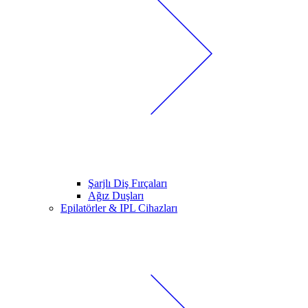
Şarjlı Diş Fırçaları
Ağız Duşları
Epilatörler & IPL Cihazları