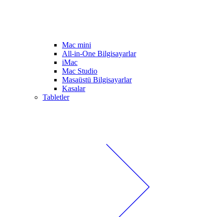
Mac mini
All-in-One Bilgisayarlar
iMac
Mac Studio
Masaüstü Bilgisayarlar
Kasalar
Tabletler