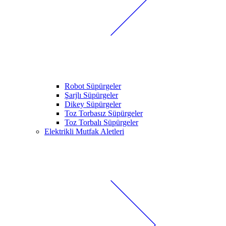
Robot Süpürgeler
Şarjlı Süpürgeler
Dikey Süpürgeler
Toz Torbasız Süpürgeler
Toz Torbalı Süpürgeler
Elektrikli Mutfak Aletleri