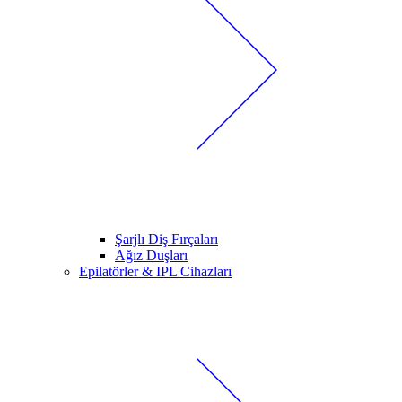
Şarjlı Diş Fırçaları
Ağız Duşları
Epilatörler & IPL Cihazları