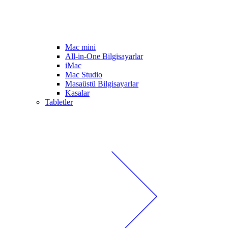
Mac mini
All-in-One Bilgisayarlar
iMac
Mac Studio
Masaüstü Bilgisayarlar
Kasalar
Tabletler