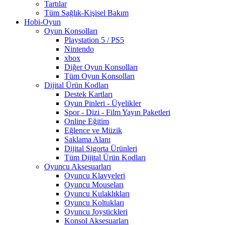
Tartılar
Tüm Sağlık-Kişisel Bakım
Hobi-Oyun
Oyun Konsolları
Playstation 5 / PS5
Nintendo
xbox
Diğer Oyun Konsolları
Tüm Oyun Konsolları
Dijital Ürün Kodları
Destek Kartları
Oyun Pinleri - Üyelikler
Spor - Dizi - Film Yayın Paketleri
Online Eğitim
Eğlence ve Müzik
Saklama Alanı
Dijital Sigorta Ürünleri
Tüm Dijital Ürün Kodları
Oyuncu Aksesuarları
Oyuncu Klavyeleri
Oyuncu Mouseları
Oyuncu Kulaklıkları
Oyuncu Koltukları
Oyuncu Joystickleri
Konsol Aksesuarları