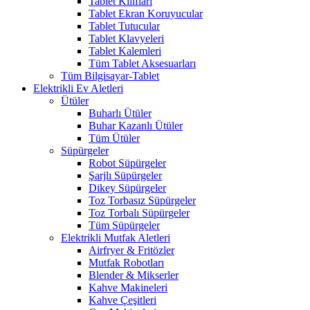
Tablet Kılıfları
Tablet Ekran Koruyucular
Tablet Tutucular
Tablet Klavyeleri
Tablet Kalemleri
Tüm Tablet Aksesuarları
Tüm Bilgisayar-Tablet
Elektrikli Ev Aletleri
Ütüler
Buharlı Ütüler
Buhar Kazanlı Ütüler
Tüm Ütüler
Süpürgeler
Robot Süpürgeler
Şarjlı Süpürgeler
Dikey Süpürgeler
Toz Torbasız Süpürgeler
Toz Torbalı Süpürgeler
Tüm Süpürgeler
Elektrikli Mutfak Aletleri
Airfryer & Fritözler
Mutfak Robotları
Blender & Mikserler
Kahve Makineleri
Kahve Çeşitleri