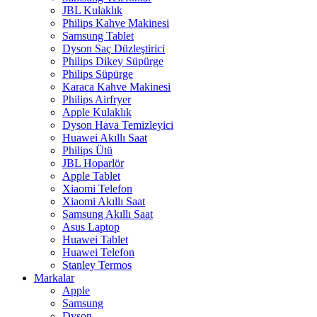
JBL Kulaklık
Philips Kahve Makinesi
Samsung Tablet
Dyson Saç Düzleştirici
Philips Dikey Süpürge
Philips Süpürge
Karaca Kahve Makinesi
Philips Airfryer
Apple Kulaklık
Dyson Hava Temizleyici
Huawei Akıllı Saat
Philips Ütü
JBL Hoparlör
Apple Tablet
Xiaomi Telefon
Xiaomi Akıllı Saat
Samsung Akıllı Saat
Asus Laptop
Huawei Tablet
Huawei Telefon
Stanley Termos
Markalar
Apple
Samsung
Dyson