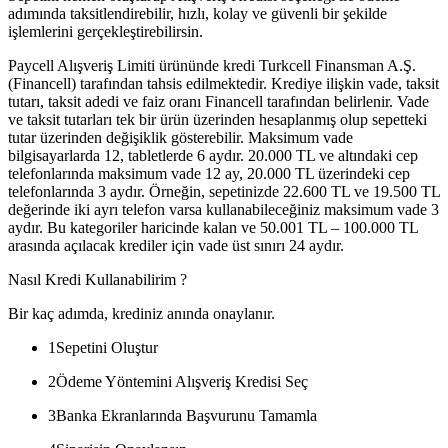
adımında taksitlendirebilir, hızlı, kolay ve güvenli bir şekilde
işlemlerini gerçekleştirebilirsin.
Paycell Alışveriş Limiti ürününde kredi Turkcell Finansman A.Ş.
(Financell) tarafından tahsis edilmektedir. Krediye ilişkin vade, taksit
tutarı, taksit adedi ve faiz oranı Financell tarafından belirlenir. Vade
ve taksit tutarları tek bir ürün üzerinden hesaplanmış olup sepetteki
tutar üzerinden değişiklik gösterebilir. Maksimum vade
bilgisayarlarda 12, tabletlerde 6 aydır. 20.000 TL ve altındaki cep
telefonlarında maksimum vade 12 ay, 20.000 TL üzerindeki cep
telefonlarında 3 aydır. Örneğin, sepetinizde 22.600 TL ve 19.500 TL
değerinde iki ayrı telefon varsa kullanabileceğiniz maksimum vade 3
aydır. Bu kategoriler haricinde kalan ve 50.001 TL – 100.000 TL
arasında açılacak krediler için vade üst sınırı 24 aydır.
Nasıl Kredi Kullanabilirim ?
Bir kaç adımda, krediniz anında onaylanır.
1
Sepetini Oluştur
2
Ödeme Yöntemini Alışveriş Kredisi Seç
3
Banka Ekranlarında Başvurunu Tamamla