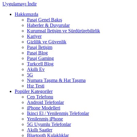
Uygulamayı İndir
Hakkımızda
Pasaj Genel Bakış
Haberler & Duyurular
Kurumsal İletişim ve Sürdürürebilirlik
Kariyer
Gizlilik ve Güvenlik
Pasaj İletişim
Pasaj Blog
Pasaj Gaming
Turkcell Blog
Akıllı Ev
5G
Numara Taşıma & Hat Taşıma
Hız Testi
Popüler Kategoriler
Cep Telefonu
Android Telefonlar
iPhone Modelleri
İkinci El / Yenilenmiş Telefonlar
Yenilenmiş iPhone
5G Uyumlu Telefonlar
Akıllı Saatler
Bluetooth Kulaklıklar