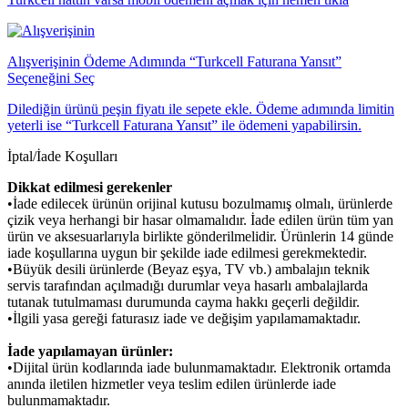
Alışverişinin Ödeme Adımında “Turkcell Faturana Yansıt”
Seçeneğini Seç
Dilediğin ürünü peşin fiyatı ile sepete ekle. Ödeme adımında limitin
yeterli ise “Turkcell Faturana Yansıt” ile ödemeni yapabilirsin.
İptal/İade Koşulları
Dikkat edilmesi gerekenler
•İade edilecek ürünün orijinal kutusu bozulmamış olmalı, ürünlerde
çizik veya herhangi bir hasar olmamalıdır. İade edilen ürün tüm yan
ürün ve aksesuarlarıyla birlikte gönderilmelidir. Ürünlerin 14 günde
iade koşullarına uygun bir şekilde iade edilmesi gerekmektedir.
•Büyük desili ürünlerde (Beyaz eşya, TV vb.) ambalajın teknik
servis tarafından açılmadığı durumlar veya hasarlı ambalajlarda
tutanak tutulmaması durumunda cayma hakkı geçerli değildir.
•İlgili yasa gereği faturasız iade ve değişim yapılamamaktadır.
İade yapılamayan ürünler:
•Dijital ürün kodlarında iade bulunmamaktadır. Elektronik ortamda
anında iletilen hizmetler veya teslim edilen ürünlerde iade
bulunmamaktadır.