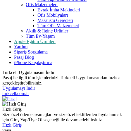
Ofis Malzemeleri
Evrak İmha Makineleri
Ofis Mobilyaları
Masaüstü Gereçleri
Tüm Ofis Malzemeleri
Akıllı & İlginç Ürünler
Tüm Ev-Yaşam
Apple Eğitim Ürünleri
Yardım
Sipariş Sorgulama
Pasaj Blog
iPhone Karşılaştırma
Turkcell Uygulamasını İndir
Pasaj ile ilgili tüm işlemlerinizi Turkcell Uygulamasından hızlıca
gerçekleştirebilirsiniz.
Uygulamayı İndir
turkcell.com.tr
Hızlı Giriş
Size özel ödeme avantajları ve size özel tekliflerden faydalanmak
için Giriş Yap/Üye Ol seçeneği ile devam edebilirsiniz.
Hızlı Giriş
veya