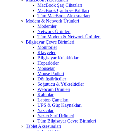
MacBook Şarj Cihazları
MacBook Çanta ve Kılıfları
Tüm MacBook Aksesuarları
Modem & Network Ürünleri
Modemler
Network Ürünleri
Tüm Modem & Network Ürünleri
Bilgisayar Çevre Birimleri
Monitörler
Klavyeler
BiIgisayar Kulaklıkları
Hoparlörler
Mouselar
Mouse Padleri
Dönüştürücüler
Soğutucu & Yükselticiler
Webcam Ürünleri
Kablolar
Laptop Çantaları
UPS & Güç Kaynakları
Yazıcılar
Yazıcı Sarf Ürünleri
Tüm Bilgisayar Çevre Birimleri
Tablet Aksesuarları