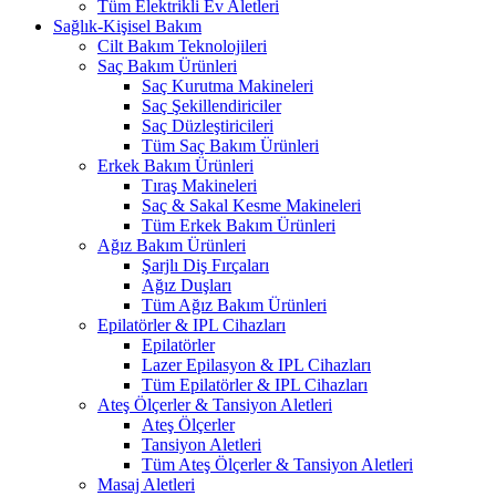
Tüm Elektrikli Ev Aletleri
Sağlık-Kişisel Bakım
Cilt Bakım Teknolojileri
Saç Bakım Ürünleri
Saç Kurutma Makineleri
Saç Şekillendiriciler
Saç Düzleştiricileri
Tüm Saç Bakım Ürünleri
Erkek Bakım Ürünleri
Tıraş Makineleri
Saç & Sakal Kesme Makineleri
Tüm Erkek Bakım Ürünleri
Ağız Bakım Ürünleri
Şarjlı Diş Fırçaları
Ağız Duşları
Tüm Ağız Bakım Ürünleri
Epilatörler & IPL Cihazları
Epilatörler
Lazer Epilasyon & IPL Cihazları
Tüm Epilatörler & IPL Cihazları
Ateş Ölçerler & Tansiyon Aletleri
Ateş Ölçerler
Tansiyon Aletleri
Tüm Ateş Ölçerler & Tansiyon Aletleri
Masaj Aletleri