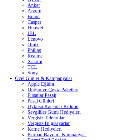
Anker
Arzum
Braun
Casper
Huawei
JBL
Lenovo
Omix
Philips
Realme
Xiaomi
TCL
Sony
Özel Günler & Kampanyalar
Apple Eğitim
Düğün ve Çeyiz Paketleri
Fırsatlar Pasajı
Pasaj Günleri
Uykusu Kaçanlar Kulübü
Sevgililer Günü Hediyeleri
Vergisiz Telefonlar
Vergisiz Bilgisayarlar
Karne Hediyeleri
Kurban Bayramı Kampanyası