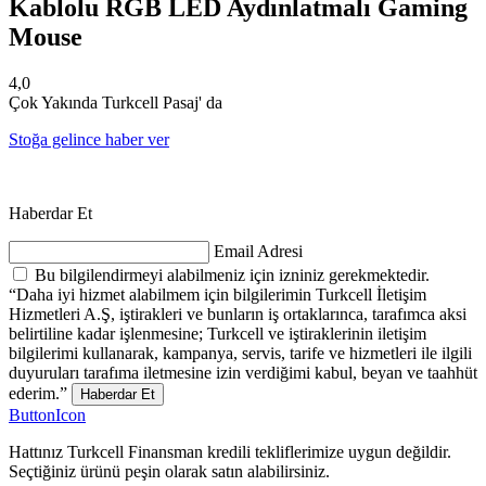
Kablolu RGB LED Aydınlatmalı Gaming
Mouse
4,0
Çok Yakında Turkcell Pasaj' da
Stoğa gelince haber ver
Haberdar Et
Email Adresi
Bu bilgilendirmeyi alabilmeniz için izniniz gerekmektedir.
“Daha iyi hizmet alabilmem için bilgilerimin Turkcell İletişim
Hizmetleri A.Ş, iştirakleri ve bunların iş ortaklarınca, tarafımca aksi
belirtiline kadar işlenmesine; Turkcell ve iştiraklerinin iletişim
bilgilerimi kullanarak, kampanya, servis, tarife ve hizmetleri ile ilgili
duyuruları tarafıma iletmesine izin verdiğimi kabul, beyan ve taahhüt
ederim.”
Haberdar Et
ButtonIcon
Hattınız Turkcell Finansman kredili tekliflerimize uygun değildir.
Seçtiğiniz ürünü peşin olarak satın alabilirsiniz.