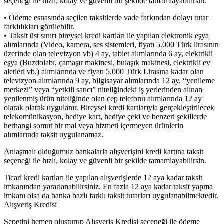
seçeneği ile hızlı, kolay ve güvenli bir şekilde tamamlayabilirsin.
• Ödeme esnasında seçilen taksitlerde vade farkından dolayı tutar
farklılıkları görülebilir.
• Taksit üst sınırı bireysel kredi kartları ile yapılan elektronik eşya
alımlarında (Video, kamera, ses sistemleri, fiyatı 5.000 Türk lirasının
üzerinde olan televizyon vb) 4 ay, tablet alımlarında 6 ay, elektrikli
eşya (Buzdolabı, çamaşır makinesi, bulaşık makinesi, elektrikli ev
aletleri vb.) alımlarında ve fiyatı 5.000 Türk Lirasına kadar olan
televizyon alımlarında 9 ay, bilgisayar alımlarında 12 ay, “yenileme
merkezi” veya “yetkili satıcı” niteliğindeki iş yerlerinden alınan
yenilenmiş ürün niteliğinde olan cep telefonu alımlarında 12 ay
olarak olarak uygulanır. Bireysel kredi kartlarıyla gerçekleştirilecek
telekomünikasyon, hediye kart, hediye çeki ve benzeri şekillerde
herhangi somut bir mal veya hizmeti içermeyen ürünlerin
alımlarında taksit uygulanamaz.
Anlaşmalı olduğumuz bankalarla alışverişini kredi kartına taksit
seçeneği ile hızlı, kolay ve güvenli bir şekilde tamamlayabilirsin.
Ticari kredi kartları ile yapılan alışverişlerde 12 aya kadar taksit
imkanından yararlanabilirsiniz. En fazla 12 aya kadar taksit yapma
imkanı olsa da banka bazlı farklı taksit tutarları uygulanabilmektedir.
Alışveriş Kredisi
Sepetini hemen oluşturup Alışveriş Kredisi seçeneği ile ödeme