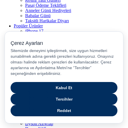
Resmi Tatil Günleri
Pasaj Ödeme Teklifleri
Anneler Günü Hediyeleri
Babalar Günü
Taksitli Harikalar Diyarı
Popüler Ürünler
iPhone 17
iPhone 16
iPhone Air
iPhone 16 Pro Max
iPhone 17 Pro Max
iPhone 16E
iPhone 15
iPhone 15 Plus
iPhone 15 Pro
iPhone 15 Pro Max
iPhone 14
iPhone 14 Plus
iPhone 14 Pro
iPhone 14 Pro Max
iPhone 13
iPhone 12
iPhone 11
iPhone SE
Dyson Airwrap