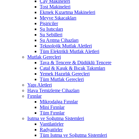
Çay Makineleri
Tost Makineleri
Ekmek Kızartma Makineleri
Meyve Sıkacakları
Pişiriciler
Su Isıtıcıları
Su Sebilleri
Su Arıtma Cihazları
Teknolojik Mutfak Aletleri
Tüm Elektrikli Mutfak Aletleri
Mutfak Gereçleri
Tava & Tencere & Düdüklü Tencere
Çatal & Kaşık & Bıçak Takımları
Yemek Hazırlık Gereçleri
Tüm Mutfak Gereçleri
Yapı Aletleri
Hava Temizleme Cihazları
Fırınlar
Mikrodalga Fırınlar
Mini Fırınlar
Tüm Fırınlar
Isıtma ve Soğutma Sistemleri
Vantilatörler
Radyatörler
Tüm Isıtma ve Soğutma Sistemleri