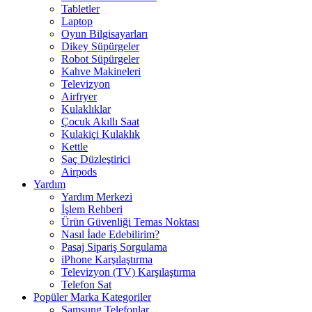
Tabletler
Laptop
Oyun Bilgisayarları
Dikey Süpürgeler
Robot Süpürgeler
Kahve Makineleri
Televizyon
Airfryer
Kulaklıklar
Çocuk Akıllı Saat
Kulakiçi Kulaklık
Kettle
Saç Düzleştirici
Airpods
Yardım
Yardım Merkezi
İşlem Rehberi
Ürün Güvenliği Temas Noktası
Nasıl İade Edebilirim?
Pasaj Sipariş Sorgulama
iPhone Karşılaştırma
Televizyon (TV) Karşılaştırma
Telefon Sat
Popüler Marka Kategoriler
Samsung Telefonlar