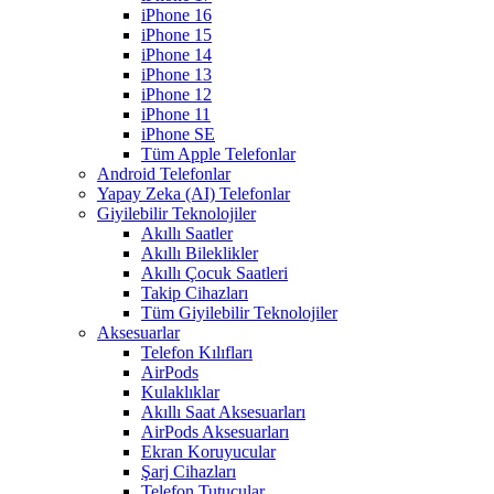
iPhone 16
iPhone 15
iPhone 14
iPhone 13
iPhone 12
iPhone 11
iPhone SE
Tüm Apple Telefonlar
Android Telefonlar
Yapay Zeka (AI) Telefonlar
Giyilebilir Teknolojiler
Akıllı Saatler
Akıllı Bileklikler
Akıllı Çocuk Saatleri
Takip Cihazları
Tüm Giyilebilir Teknolojiler
Aksesuarlar
Telefon Kılıfları
AirPods
Kulaklıklar
Akıllı Saat Aksesuarları
AirPods Aksesuarları
Ekran Koruyucular
Şarj Cihazları
Telefon Tutucular