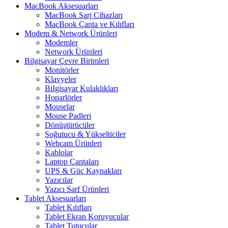
MacBook Aksesuarları
MacBook Şarj Cihazları
MacBook Çanta ve Kılıfları
Modem & Network Ürünleri
Modemler
Network Ürünleri
Bilgisayar Çevre Birimleri
Monitörler
Klavyeler
BiIgisayar Kulaklıkları
Hoparlörler
Mouselar
Mouse Padleri
Dönüştürücüler
Soğutucu & Yükselticiler
Webcam Ürünleri
Kablolar
Laptop Çantaları
UPS & Güç Kaynakları
Yazıcılar
Yazıcı Sarf Ürünleri
Tablet Aksesuarları
Tablet Kılıfları
Tablet Ekran Koruyucular
Tablet Tutucular