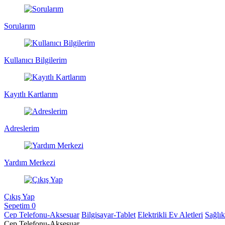
Sorularım
Kullanıcı Bilgilerim
Kayıtlı Kartlarım
Adreslerim
Yardım Merkezi
Çıkış Yap
Sepetim
0
Cep Telefonu-Aksesuar
Bilgisayar-Tablet
Elektrikli Ev Aletleri
Sağlı
Cep Telefonu-Aksesuar