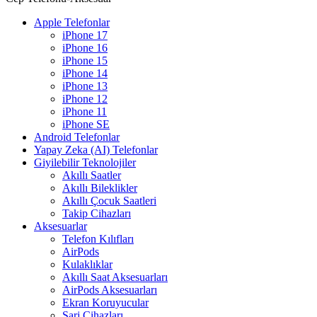
Apple Telefonlar
iPhone 17
iPhone 16
iPhone 15
iPhone 14
iPhone 13
iPhone 12
iPhone 11
iPhone SE
Android Telefonlar
Yapay Zeka (AI) Telefonlar
Giyilebilir Teknolojiler
Akıllı Saatler
Akıllı Bileklikler
Akıllı Çocuk Saatleri
Takip Cihazları
Aksesuarlar
Telefon Kılıfları
AirPods
Kulaklıklar
Akıllı Saat Aksesuarları
AirPods Aksesuarları
Ekran Koruyucular
Şarj Cihazları