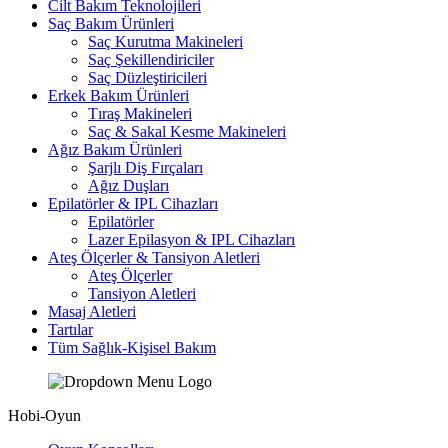
Cilt Bakım Teknolojileri
Saç Bakım Ürünleri
Saç Kurutma Makineleri
Saç Şekillendiriciler
Saç Düzleştiricileri
Erkek Bakım Ürünleri
Tıraş Makineleri
Saç & Sakal Kesme Makineleri
Ağız Bakım Ürünleri
Şarjlı Diş Fırçaları
Ağız Duşları
Epilatörler & IPL Cihazları
Epilatörler
Lazer Epilasyon & IPL Cihazları
Ateş Ölçerler & Tansiyon Aletleri
Ateş Ölçerler
Tansiyon Aletleri
Masaj Aletleri
Tartılar
Tüm Sağlık-Kişisel Bakım
Hobi-Oyun