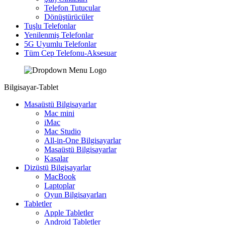
Telefon Tutucular
Dönüştürücüler
Tuşlu Telefonlar
Yenilenmiş Telefonlar
5G Uyumlu Telefonlar
Tüm Cep Telefonu-Aksesuar
Bilgisayar-Tablet
Masaüstü Bilgisayarlar
Mac mini
iMac
Mac Studio
All-in-One Bilgisayarlar
Masaüstü Bilgisayarlar
Kasalar
Dizüstü Bilgisayarlar
MacBook
Laptoplar
Oyun Bilgisayarları
Tabletler
Apple Tabletler
Android Tabletler