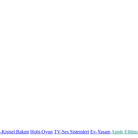
k-Kişisel Bakım
Hobi-Oyun
TV-Ses Sistemleri
Ev-Yaşam
Apple Eğitim