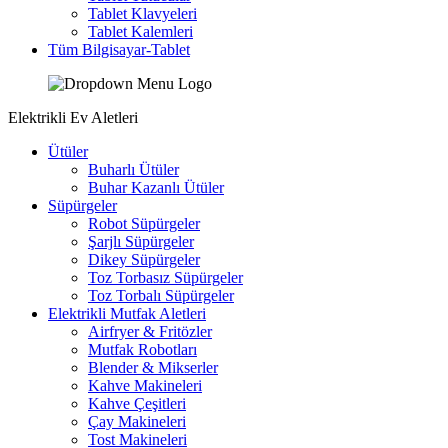
Tablet Klavyeleri
Tablet Kalemleri
Tüm Bilgisayar-Tablet
Elektrikli Ev Aletleri
Ütüler
Buharlı Ütüler
Buhar Kazanlı Ütüler
Süpürgeler
Robot Süpürgeler
Şarjlı Süpürgeler
Dikey Süpürgeler
Toz Torbasız Süpürgeler
Toz Torbalı Süpürgeler
Elektrikli Mutfak Aletleri
Airfryer & Fritözler
Mutfak Robotları
Blender & Mikserler
Kahve Makineleri
Kahve Çeşitleri
Çay Makineleri
Tost Makineleri