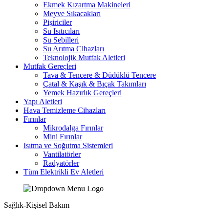
Ekmek Kızartma Makineleri
Meyve Sıkacakları
Pişiriciler
Su Isıtıcıları
Su Sebilleri
Su Arıtma Cihazları
Teknolojik Mutfak Aletleri
Mutfak Gereçleri
Tava & Tencere & Düdüklü Tencere
Çatal & Kaşık & Bıçak Takımları
Yemek Hazırlık Gereçleri
Yapı Aletleri
Hava Temizleme Cihazları
Fırınlar
Mikrodalga Fırınlar
Mini Fırınlar
Isıtma ve Soğutma Sistemleri
Vantilatörler
Radyatörler
Tüm Elektrikli Ev Aletleri
Sağlık-Kişisel Bakım