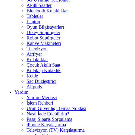
Akıllı Saatler
Bluetooth Kulaklıklar
Tabletler
Laptop
Oyun Bilgisayarları
Dikey Süpürgeler
Robot Süpürgeler
Kahve Makineleri
Televizyon
Airfryer
Kulaklıklar
Çocuk Akıllı Saat
Kulakiçi Kulaklık
Kettle
Saç Düzleştirici
Airpods
Yardım
Yardım Merkezi
İşlem Rehberi
Ürün Güvenliği Temas Noktası
Nasıl İade Edebilirim?
Pasaj Sipariş Sorgulama
iPhone Karşılaştırma
Televizyon (TV) Karşılaştırma