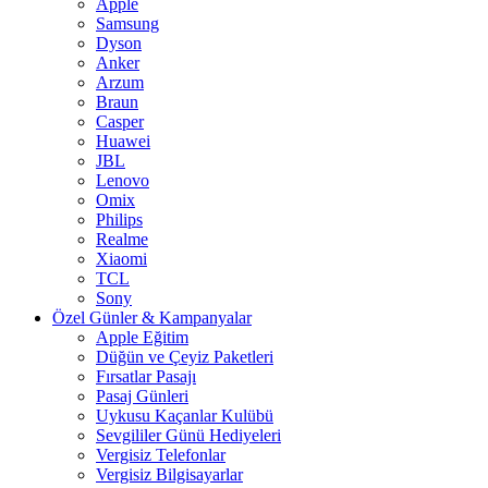
Apple
Samsung
Dyson
Anker
Arzum
Braun
Casper
Huawei
JBL
Lenovo
Omix
Philips
Realme
Xiaomi
TCL
Sony
Özel Günler & Kampanyalar
Apple Eğitim
Düğün ve Çeyiz Paketleri
Fırsatlar Pasajı
Pasaj Günleri
Uykusu Kaçanlar Kulübü
Sevgililer Günü Hediyeleri
Vergisiz Telefonlar
Vergisiz Bilgisayarlar