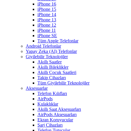
iPhone 16
iPhone 15
iPhone 14
iPhone 13
iPhone 12
iPhone 11
iPhone SE
Tüm Apple Telefonlar
Android Telefonlar
Yapay Zeka (AI) Telefonlar
Giyilebilir Teknolojiler
Akıllı Saatler
Akıllı Bileklikler
Akıllı Çocuk Saatleri
Takip Cihazları
Tüm Giyilebilir Teknolojiler
Aksesuarlar
Telefon Kılıfları
AirPods
Kulaklıklar
Akıllı Saat Aksesuarları
AirPods Aksesuarları
Ekran Koruyucular
Şarj Cihazları
Telefon Tutucular