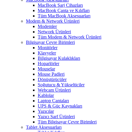
MacBook Şarj Cihazları
MacBook Çanta ve Kılıfları
Tüm MacBook Aksesuarları
Modem & Network Ürünleri
Modemler
Network Ürünleri
Tüm Modem & Network Ürünleri
Bilgisayar Çevre Birimleri
Monitörler
Klavyeler
BiIgisayar Kulaklıkları
Hoparlörler
Mouselar
Mouse Padleri
Dönüştürücüler
Soğutucu & Yükselticiler
Webcam Ürünleri
Kablolar
Laptop Çantaları
UPS & Güç Kaynakları
Yazıcılar
Yazıcı Sarf Ürünleri
Tüm Bilgisayar Çevre Birimleri
Tablet Aksesuarları