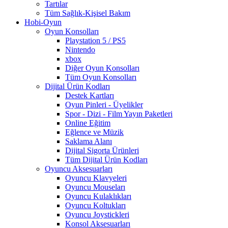
Tartılar
Tüm Sağlık-Kişisel Bakım
Hobi-Oyun
Oyun Konsolları
Playstation 5 / PS5
Nintendo
xbox
Diğer Oyun Konsolları
Tüm Oyun Konsolları
Dijital Ürün Kodları
Destek Kartları
Oyun Pinleri - Üyelikler
Spor - Dizi - Film Yayın Paketleri
Online Eğitim
Eğlence ve Müzik
Saklama Alanı
Dijital Sigorta Ürünleri
Tüm Dijital Ürün Kodları
Oyuncu Aksesuarları
Oyuncu Klavyeleri
Oyuncu Mouseları
Oyuncu Kulaklıkları
Oyuncu Koltukları
Oyuncu Joystickleri
Konsol Aksesuarları