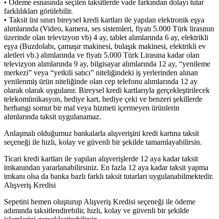
• Ödeme esnasında seçilen taksitlerde vade farkından dolayı tutar
farklılıkları görülebilir.
• Taksit üst sınırı bireysel kredi kartları ile yapılan elektronik eşya
alımlarında (Video, kamera, ses sistemleri, fiyatı 5.000 Türk lirasının
üzerinde olan televizyon vb) 4 ay, tablet alımlarında 6 ay, elektrikli
eşya (Buzdolabı, çamaşır makinesi, bulaşık makinesi, elektrikli ev
aletleri vb.) alımlarında ve fiyatı 5.000 Türk Lirasına kadar olan
televizyon alımlarında 9 ay, bilgisayar alımlarında 12 ay, “yenileme
merkezi” veya “yetkili satıcı” niteliğindeki iş yerlerinden alınan
yenilenmiş ürün niteliğinde olan cep telefonu alımlarında 12 ay
olarak olarak uygulanır. Bireysel kredi kartlarıyla gerçekleştirilecek
telekomünikasyon, hediye kart, hediye çeki ve benzeri şekillerde
herhangi somut bir mal veya hizmeti içermeyen ürünlerin
alımlarında taksit uygulanamaz.
Anlaşmalı olduğumuz bankalarla alışverişini kredi kartına taksit
seçeneği ile hızlı, kolay ve güvenli bir şekilde tamamlayabilirsin.
Ticari kredi kartları ile yapılan alışverişlerde 12 aya kadar taksit
imkanından yararlanabilirsiniz. En fazla 12 aya kadar taksit yapma
imkanı olsa da banka bazlı farklı taksit tutarları uygulanabilmektedir.
Alışveriş Kredisi
Sepetini hemen oluşturup Alışveriş Kredisi seçeneği ile ödeme
adımında taksitlendirebilir, hızlı, kolay ve güvenli bir şekilde