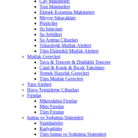
Çay Makineleri
Tost Makineleri
Ekmek Kızartma Makineleri
Meyve Sıkacakları
Pişiriciler
Su Isıtıcıları
Su Sebilleri
Su Arıtma Cihazları
Teknolojik Mutfak Aletleri
Tüm Elektrikli Mutfak Aletleri
Mutfak Gereçleri
Tava & Tencere & Düdüklü Tencere
Çatal & Kaşık & Bıçak Takımları
Yemek Hazırlık Gereçleri
Tüm Mutfak Gereçleri
Yapı Aletleri
Hava Temizleme Cihazları
Fırınlar
Mikrodalga Fırınlar
Mini Fırınlar
Tüm Fırınlar
Isıtma ve Soğutma Sistemleri
Vantilatörler
Radyatörler
Tüm Isıtma ve Soğutma Sistemleri