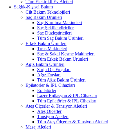
Tüm Elektrikli Ev Aletleri
Sağlık-Kişisel Bakım
Cilt Bakım Teknolojileri
Saç Bakım Ürünleri
Saç Kurutma Makineleri
Saç Şekillendiriciler
Saç Düzleştiricileri
Tüm Saç Bakım Ürünleri
Erkek Bakım Ürünleri
Tıraş Makineleri
Saç & Sakal Kesme Makineleri
Tüm Erkek Bakım Ürünleri
Ağız Bakım Ürünleri
Şarjlı Diş Fırçaları
Ağız Duşları
Tüm Ağız Bakım Ürünleri
Epilatörler & IPL Cihazları
Epilatörler
Lazer Epilasyon & IPL Cihazları
Tüm Epilatörler & IPL Cihazları
Ateş Ölçerler & Tansiyon Aletleri
Ateş Ölçerler
Tansiyon Aletleri
Tüm Ateş Ölçerler & Tansiyon Aletleri
Masaj Aletleri