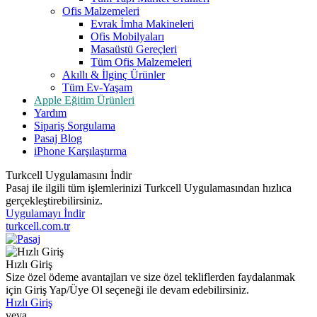
Ofis Malzemeleri
Evrak İmha Makineleri
Ofis Mobilyaları
Masaüstü Gereçleri
Tüm Ofis Malzemeleri
Akıllı & İlginç Ürünler
Tüm Ev-Yaşam
Apple Eğitim Ürünleri
Yardım
Sipariş Sorgulama
Pasaj Blog
iPhone Karşılaştırma
Turkcell Uygulamasını İndir
Pasaj ile ilgili tüm işlemlerinizi Turkcell Uygulamasından hızlıca
gerçekleştirebilirsiniz.
Uygulamayı İndir
turkcell.com.tr
Hızlı Giriş
Size özel ödeme avantajları ve size özel tekliflerden faydalanmak
için Giriş Yap/Üye Ol seçeneği ile devam edebilirsiniz.
Hızlı Giriş
veya