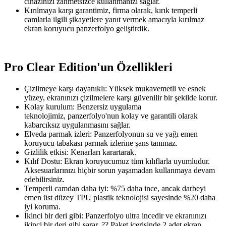
cihazınızı zahmetsizce kullanmanızı sağlar.
Kırılmaya karşı garantimiz, firma olarak, kırık temperli
camlarla ilgili şikayetlere yanıt vermek amacıyla kırılmaz
ekran koruyucu panzerfolyo geliştirdik.
Pro Clear Edition'un Özellikleri
Çizilmeye karşı dayanıklı: Yüksek mukavemetli ve esnek
yüzey, ekranınızı çizilmelere karşı güvenilir bir şekilde korur.
Kolay kurulum: Benzersiz uygulama
teknolojimiz, panzerfolyo'nun kolay ve garantili olarak
kabarcıksız uygulanmasını sağlar.
Elveda parmak izleri: Panzerfolyonun su ve yağı emen
koruyucu tabakası parmak izlerine şans tanımaz.
Gizlilik etkisi: Kenarları karartarak.
Kılıf Dostu: Ekran koruyucumuz tüm kılıflarla uyumludur.
Aksesuarlarınızı hiçbir sorun yaşamadan kullanmaya devam
edebilirsiniz.
Temperli camdan daha iyi: %75 daha ince, ancak darbeyi
emen üst düzey TPU plastik teknolojisi sayesinde %20 daha
iyi koruma.
İkinci bir deri gibi: Panzerfolyo ultra incedir ve ekranınızı
ikinci bir deri gibi sarar. ?? Paket içerisinde 2 adet ekran