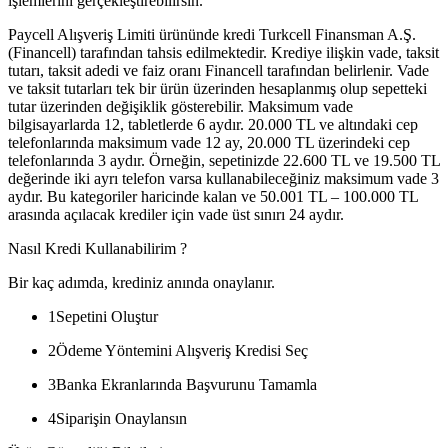
işlemlerini gerçekleştirebilirsin.
Paycell Alışveriş Limiti ürününde kredi Turkcell Finansman A.Ş.
(Financell) tarafından tahsis edilmektedir. Krediye ilişkin vade, taksit
tutarı, taksit adedi ve faiz oranı Financell tarafından belirlenir. Vade
ve taksit tutarları tek bir ürün üzerinden hesaplanmış olup sepetteki
tutar üzerinden değişiklik gösterebilir. Maksimum vade
bilgisayarlarda 12, tabletlerde 6 aydır. 20.000 TL ve altındaki cep
telefonlarında maksimum vade 12 ay, 20.000 TL üzerindeki cep
telefonlarında 3 aydır. Örneğin, sepetinizde 22.600 TL ve 19.500 TL
değerinde iki ayrı telefon varsa kullanabileceğiniz maksimum vade 3
aydır. Bu kategoriler haricinde kalan ve 50.001 TL – 100.000 TL
arasında açılacak krediler için vade üst sınırı 24 aydır.
Nasıl Kredi Kullanabilirim ?
Bir kaç adımda, krediniz anında onaylanır.
1
Sepetini Oluştur
2
Ödeme Yöntemini Alışveriş Kredisi Seç
3
Banka Ekranlarında Başvurunu Tamamla
4
Siparişin Onaylansın