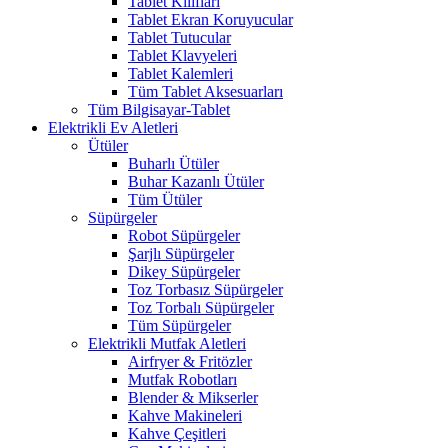
Tablet Kılıfları
Tablet Ekran Koruyucular
Tablet Tutucular
Tablet Klavyeleri
Tablet Kalemleri
Tüm Tablet Aksesuarları
Tüm Bilgisayar-Tablet
Elektrikli Ev Aletleri
Ütüler
Buharlı Ütüler
Buhar Kazanlı Ütüler
Tüm Ütüler
Süpürgeler
Robot Süpürgeler
Şarjlı Süpürgeler
Dikey Süpürgeler
Toz Torbasız Süpürgeler
Toz Torbalı Süpürgeler
Tüm Süpürgeler
Elektrikli Mutfak Aletleri
Airfryer & Fritözler
Mutfak Robotları
Blender & Mikserler
Kahve Makineleri
Kahve Çeşitleri