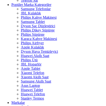
Telefon Sat
Popüler Marka Kategoriler
Samsung Telefonlar
JBL Kulaklık
Philips Kahve Makinesi
Samsung Tablet
Dyson Saç Düzleştirici
Philips Dikey Süpürge
Philips Süpürge
Karaca Kahve Makinesi
Philips Airfryer
Apple Kulaklık
Dyson Hava Temizleyici
Huawei Akıllı Saat
Philips Ütü
JBL Hoparlör
Apple Tablet
Xiaomi Telefon
Xiaomi Akıllı Saat
Samsung Akıllı Saat
Asus Laptop
Huawei Tablet
Huawei Telefon
Stanley Termos
Markalar