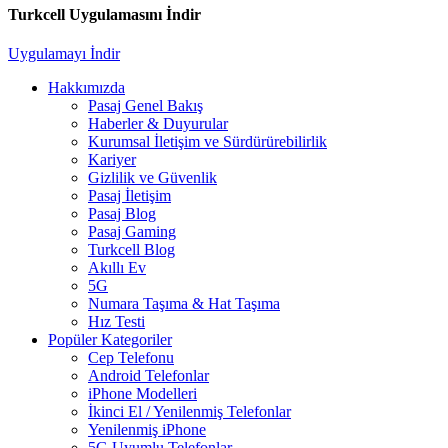
Turkcell Uygulamasını İndir
Uygulamayı İndir
Hakkımızda
Pasaj Genel Bakış
Haberler & Duyurular
Kurumsal İletişim ve Sürdürürebilirlik
Kariyer
Gizlilik ve Güvenlik
Pasaj İletişim
Pasaj Blog
Pasaj Gaming
Turkcell Blog
Akıllı Ev
5G
Numara Taşıma & Hat Taşıma
Hız Testi
Popüler Kategoriler
Cep Telefonu
Android Telefonlar
iPhone Modelleri
İkinci El / Yenilenmiş Telefonlar
Yenilenmiş iPhone
5G Uyumlu Telefonlar