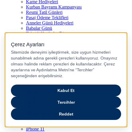
Karne Hediyeleri
Kurban Bayramı Kampanyası
Resmi Tatil Günleri
Pasaj Ödeme Teklifleri
Anneler Günü Hediyeleri
Babalar Günü
Taksitli Harikalar Diyarı
Popüler Ürünler
iPhone 17
iPhone 16
iPhone Air
iPhone 16 Pro Max
iPhone 17 Pro Max
iPhone 16E
iPhone 15
iPhone 15 Plus
iPhone 15 Pro
iPhone 15 Pro Max
iPhone 14
iPhone 14 Plus
iPhone 14 Pro
iPhone 14 Pro Max
iPhone 13
iPhone 12
iPhone 11