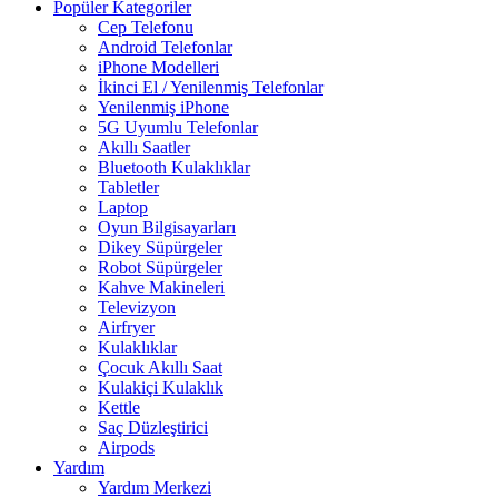
Popüler Kategoriler
Cep Telefonu
Android Telefonlar
iPhone Modelleri
İkinci El / Yenilenmiş Telefonlar
Yenilenmiş iPhone
5G Uyumlu Telefonlar
Akıllı Saatler
Bluetooth Kulaklıklar
Tabletler
Laptop
Oyun Bilgisayarları
Dikey Süpürgeler
Robot Süpürgeler
Kahve Makineleri
Televizyon
Airfryer
Kulaklıklar
Çocuk Akıllı Saat
Kulakiçi Kulaklık
Kettle
Saç Düzleştirici
Airpods
Yardım
Yardım Merkezi