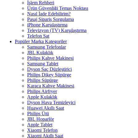
İşlem Rehberi
Ürün Güvenliği Temas Noktası
Nasıl İade Edebilirim?
Pasaj Sipariş Sorgulama
iPhone Karşılaştırma
Televizyon (TV) Karşılaştırma
Telefon Sat
Popüler Marka Kategoriler
Samsung Telefonlar
JBL Kulaklık
Philips Kahve Makinesi
Samsung Tablet
Dyson Saç Düzleştirici
Philips Dikey Süpürge
Philips Süpürge
Karaca Kahve Makinesi
Philips Airfryer
Apple Kulaklık
Dyson Hava Temizleyici
Huawei Akıllı Saat
Philips Ütü
JBL Hoparlör
Apple Tablet
Xiaomi Telefon
Xiaomi Akıllı Saat