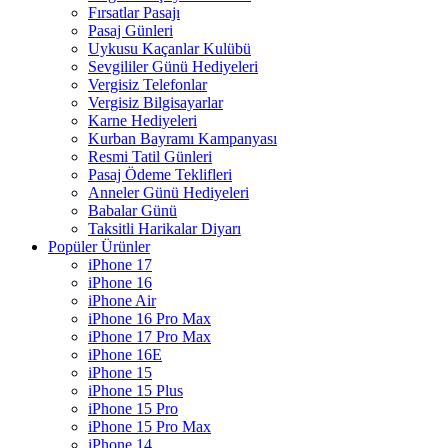
Fırsatlar Pasajı
Pasaj Günleri
Uykusu Kaçanlar Kulübü
Sevgililer Günü Hediyeleri
Vergisiz Telefonlar
Vergisiz Bilgisayarlar
Karne Hediyeleri
Kurban Bayramı Kampanyası
Resmi Tatil Günleri
Pasaj Ödeme Teklifleri
Anneler Günü Hediyeleri
Babalar Günü
Taksitli Harikalar Diyarı
Popüler Ürünler
iPhone 17
iPhone 16
iPhone Air
iPhone 16 Pro Max
iPhone 17 Pro Max
iPhone 16E
iPhone 15
iPhone 15 Plus
iPhone 15 Pro
iPhone 15 Pro Max
iPhone 14