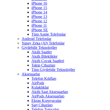
iPhone 16
iPhone 15
iPhone 14
iPhone 13
iPhone 12
iPhone 11
iPhone SE
Tüm Apple Telefonlar
Android Telefonlar
Yapay Zeka (AI) Telefonlar
Giyilebilir Teknolojiler
Akıllı Saatler
Akıllı Bileklikler
Akıllı Çocuk Saatleri
Takip Cihazları
Tüm Giyilebilir Teknolojiler
Aksesuarlar
Telefon Kılıfları
AirPods
Kulaklıklar
Akıllı Saat Aksesuarları
AirPods Aksesuarları
Ekran Koruyucular
Şarj Cihazları
Telefon Tutucular