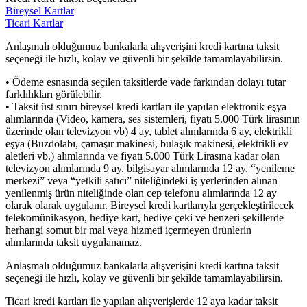
Bireysel Kartlar
Ticari Kartlar
Anlaşmalı olduğumuz bankalarla alışverişini kredi kartına taksit
seçeneği ile hızlı, kolay ve güvenli bir şekilde tamamlayabilirsin.
• Ödeme esnasında seçilen taksitlerde vade farkından dolayı tutar
farklılıkları görülebilir.
• Taksit üst sınırı bireysel kredi kartları ile yapılan elektronik eşya
alımlarında (Video, kamera, ses sistemleri, fiyatı 5.000 Türk lirasının
üzerinde olan televizyon vb) 4 ay, tablet alımlarında 6 ay, elektrikli
eşya (Buzdolabı, çamaşır makinesi, bulaşık makinesi, elektrikli ev
aletleri vb.) alımlarında ve fiyatı 5.000 Türk Lirasına kadar olan
televizyon alımlarında 9 ay, bilgisayar alımlarında 12 ay, “yenileme
merkezi” veya “yetkili satıcı” niteliğindeki iş yerlerinden alınan
yenilenmiş ürün niteliğinde olan cep telefonu alımlarında 12 ay
olarak olarak uygulanır. Bireysel kredi kartlarıyla gerçekleştirilecek
telekomünikasyon, hediye kart, hediye çeki ve benzeri şekillerde
herhangi somut bir mal veya hizmeti içermeyen ürünlerin
alımlarında taksit uygulanamaz.
Anlaşmalı olduğumuz bankalarla alışverişini kredi kartına taksit
seçeneği ile hızlı, kolay ve güvenli bir şekilde tamamlayabilirsin.
Ticari kredi kartları ile yapılan alışverişlerde 12 aya kadar taksit