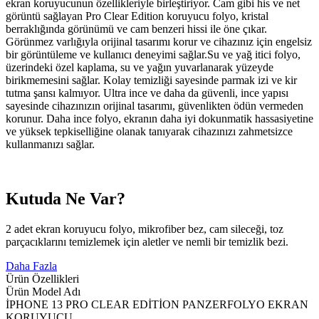
ekran koruyucunun özellikleriyle birleştiriyor. Cam gibi his ve net
görüntü sağlayan Pro Clear Edition koruyucu folyo, kristal
berraklığında görünümü ve cam benzeri hissi ile öne çıkar.
Görünmez varlığıyla orijinal tasarımı korur ve cihazınız için engelsiz
bir görüntüleme ve kullanıcı deneyimi sağlar.Su ve yağ itici folyo,
üzerindeki özel kaplama, su ve yağın yuvarlanarak yüzeyde
birikmemesini sağlar. Kolay temizliği sayesinde parmak izi ve kir
tutma şansı kalmıyor. Ultra ince ve daha da güvenli, ince yapısı
sayesinde cihazınızın orijinal tasarımı, güvenlikten ödün vermeden
korunur. Daha ince folyo, ekranın daha iyi dokunmatik hassasiyetine
ve yüksek tepkiselliğine olanak tanıyarak cihazınızı zahmetsizce
kullanmanızı sağlar.
Kutuda Ne Var?
2 adet ekran koruyucu folyo, mikrofiber bez, cam sileceği, toz
parçacıklarını temizlemek için aletler ve nemli bir temizlik bezi.
Daha Fazla
Ürün Özellikleri
Ürün Model Adı
İPHONE 13 PRO CLEAR EDİTİON PANZERFOLYO EKRAN
KORUYUCU