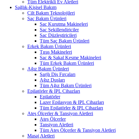
Tüm Elektrikli Ev Aletleri
Sağlık-Kişisel Bakım
Cilt Bakım Teknolojileri
Saç Bakım Ürünleri
Saç Kurutma Makineleri
Saç Şekillendiriciler
Saç Düzleştiricileri
Tüm Saç Bakım Ürünleri
Erkek Bakım Ürünleri
Tıraş Makineleri
Saç & Sakal Kesme Makineleri
Tüm Erkek Bakım Ürünleri
Ağız Bakım Ürünleri
Şarjlı Diş Fırçaları
Ağız Duşları
Tüm Ağız Bakım Ürünleri
Epilatörler & IPL Cihazları
Epilatörler
Lazer Epilasyon & IPL Cihazları
Tüm Epilatörler & IPL Cihazları
Ateş Ölçerler & Tansiyon Aletleri
Ateş Ölçerler
Tansiyon Aletleri
Tüm Ateş Ölçerler & Tansiyon Aletleri
Masaj Aletleri