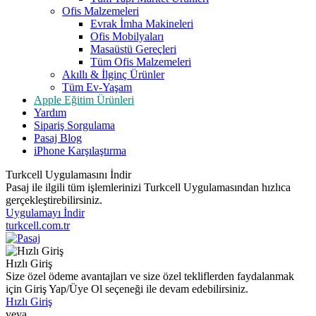
Ofis Malzemeleri
Evrak İmha Makineleri
Ofis Mobilyaları
Masaüstü Gereçleri
Tüm Ofis Malzemeleri
Akıllı & İlginç Ürünler
Tüm Ev-Yaşam
Apple Eğitim Ürünleri
Yardım
Sipariş Sorgulama
Pasaj Blog
iPhone Karşılaştırma
Turkcell Uygulamasını İndir
Pasaj ile ilgili tüm işlemlerinizi Turkcell Uygulamasından hızlıca
gerçekleştirebilirsiniz.
Uygulamayı İndir
turkcell.com.tr
Hızlı Giriş
Size özel ödeme avantajları ve size özel tekliflerden faydalanmak
için Giriş Yap/Üye Ol seçeneği ile devam edebilirsiniz.
Hızlı Giriş
veya