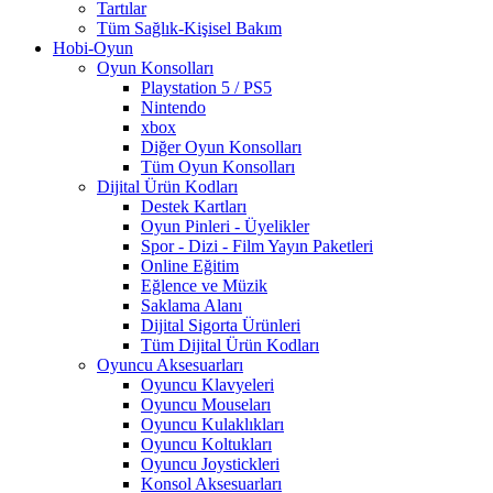
Tartılar
Tüm Sağlık-Kişisel Bakım
Hobi-Oyun
Oyun Konsolları
Playstation 5 / PS5
Nintendo
xbox
Diğer Oyun Konsolları
Tüm Oyun Konsolları
Dijital Ürün Kodları
Destek Kartları
Oyun Pinleri - Üyelikler
Spor - Dizi - Film Yayın Paketleri
Online Eğitim
Eğlence ve Müzik
Saklama Alanı
Dijital Sigorta Ürünleri
Tüm Dijital Ürün Kodları
Oyuncu Aksesuarları
Oyuncu Klavyeleri
Oyuncu Mouseları
Oyuncu Kulaklıkları
Oyuncu Koltukları
Oyuncu Joystickleri
Konsol Aksesuarları