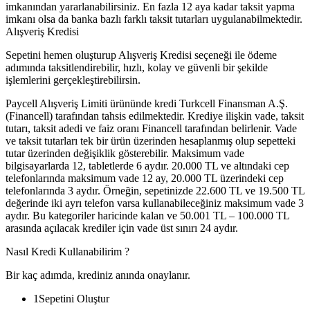
imkanından yararlanabilirsiniz. En fazla 12 aya kadar taksit yapma
imkanı olsa da banka bazlı farklı taksit tutarları uygulanabilmektedir.
Alışveriş Kredisi
Sepetini hemen oluşturup Alışveriş Kredisi seçeneği ile ödeme
adımında taksitlendirebilir, hızlı, kolay ve güvenli bir şekilde
işlemlerini gerçekleştirebilirsin.
Paycell Alışveriş Limiti ürününde kredi Turkcell Finansman A.Ş.
(Financell) tarafından tahsis edilmektedir. Krediye ilişkin vade, taksit
tutarı, taksit adedi ve faiz oranı Financell tarafından belirlenir. Vade
ve taksit tutarları tek bir ürün üzerinden hesaplanmış olup sepetteki
tutar üzerinden değişiklik gösterebilir. Maksimum vade
bilgisayarlarda 12, tabletlerde 6 aydır. 20.000 TL ve altındaki cep
telefonlarında maksimum vade 12 ay, 20.000 TL üzerindeki cep
telefonlarında 3 aydır. Örneğin, sepetinizde 22.600 TL ve 19.500 TL
değerinde iki ayrı telefon varsa kullanabileceğiniz maksimum vade 3
aydır. Bu kategoriler haricinde kalan ve 50.001 TL – 100.000 TL
arasında açılacak krediler için vade üst sınırı 24 aydır.
Nasıl Kredi Kullanabilirim ?
Bir kaç adımda, krediniz anında onaylanır.
1
Sepetini Oluştur