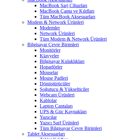
MacBook Şarj Cihazları
MacBook Çanta ve Kılıfları
Tüm MacBook Aksesuarları
Modem & Network Ürünleri
Modemler
Network Ürünleri
Tüm Modem & Network Ürünleri
Bilgisayar Çevre Birimleri
Monitörler
Klavyeler
BiIgisayar Kulaklıkları
Hoparlörler
Mouselar
Mouse Padleri
Dönüştürücüler
Soğutucu & Yükselticiler
Webcam Ürünleri
Kablolar
Laptop Çantaları
UPS & Güç Kaynakları
Yazıcılar
Yazıcı Sarf Ürünleri
Tüm Bilgisayar Çevre Birimleri
Tablet Aksesuarları