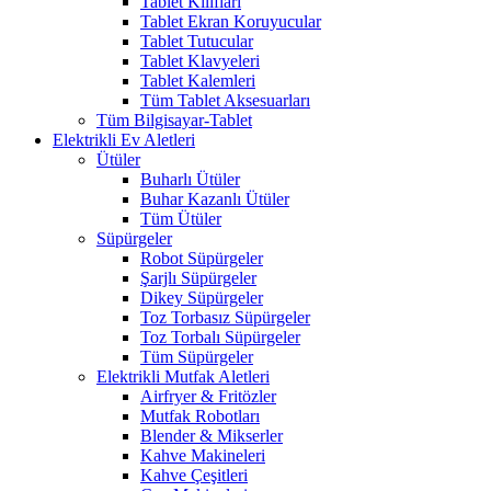
Tablet Kılıfları
Tablet Ekran Koruyucular
Tablet Tutucular
Tablet Klavyeleri
Tablet Kalemleri
Tüm Tablet Aksesuarları
Tüm Bilgisayar-Tablet
Elektrikli Ev Aletleri
Ütüler
Buharlı Ütüler
Buhar Kazanlı Ütüler
Tüm Ütüler
Süpürgeler
Robot Süpürgeler
Şarjlı Süpürgeler
Dikey Süpürgeler
Toz Torbasız Süpürgeler
Toz Torbalı Süpürgeler
Tüm Süpürgeler
Elektrikli Mutfak Aletleri
Airfryer & Fritözler
Mutfak Robotları
Blender & Mikserler
Kahve Makineleri
Kahve Çeşitleri