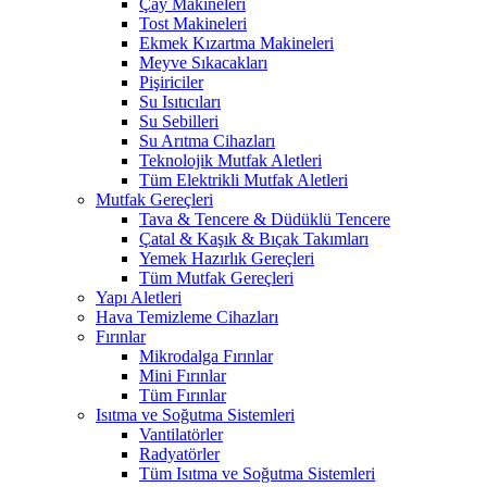
Çay Makineleri
Tost Makineleri
Ekmek Kızartma Makineleri
Meyve Sıkacakları
Pişiriciler
Su Isıtıcıları
Su Sebilleri
Su Arıtma Cihazları
Teknolojik Mutfak Aletleri
Tüm Elektrikli Mutfak Aletleri
Mutfak Gereçleri
Tava & Tencere & Düdüklü Tencere
Çatal & Kaşık & Bıçak Takımları
Yemek Hazırlık Gereçleri
Tüm Mutfak Gereçleri
Yapı Aletleri
Hava Temizleme Cihazları
Fırınlar
Mikrodalga Fırınlar
Mini Fırınlar
Tüm Fırınlar
Isıtma ve Soğutma Sistemleri
Vantilatörler
Radyatörler
Tüm Isıtma ve Soğutma Sistemleri