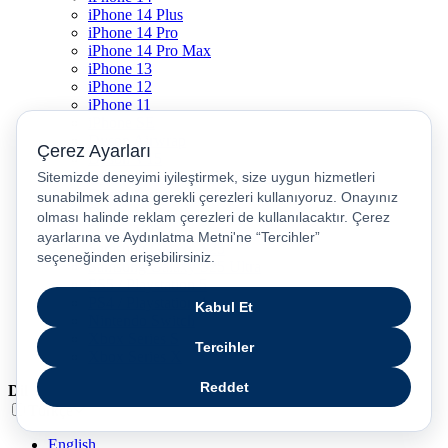
iPhone 14 Plus
iPhone 14 Pro
iPhone 14 Pro Max
iPhone 13
iPhone 12
iPhone 11
iPhone SE
Dyson Airwrap
Dyson V15
Dyson V15 Detect Submarine
Dyson Airstrait
Dyson V12
Dyson V8
Samsung Galaxy S25
Samsung Galaxy S25 Ultra
PS5 / Playstation 5
PS4 / Playstation 4
Nintendo Switch
Xbox Series S
Xbox Series X
Dil
Türkçe
English