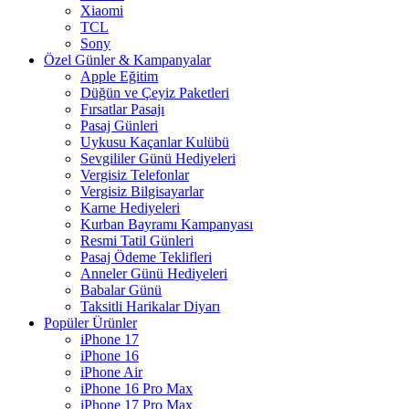
Xiaomi
TCL
Sony
Özel Günler & Kampanyalar
Apple Eğitim
Düğün ve Çeyiz Paketleri
Fırsatlar Pasajı
Pasaj Günleri
Uykusu Kaçanlar Kulübü
Sevgililer Günü Hediyeleri
Vergisiz Telefonlar
Vergisiz Bilgisayarlar
Karne Hediyeleri
Kurban Bayramı Kampanyası
Resmi Tatil Günleri
Pasaj Ödeme Teklifleri
Anneler Günü Hediyeleri
Babalar Günü
Taksitli Harikalar Diyarı
Popüler Ürünler
iPhone 17
iPhone 16
iPhone Air
iPhone 16 Pro Max
iPhone 17 Pro Max