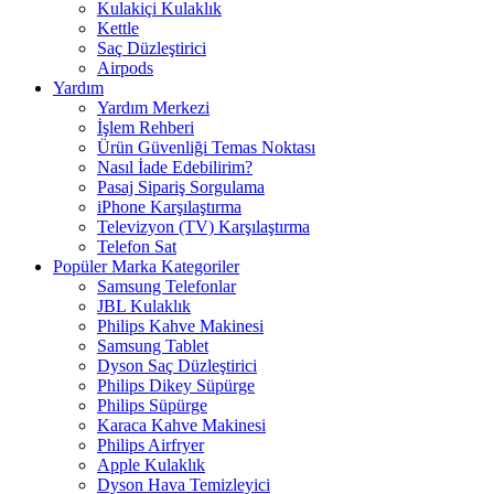
Kulakiçi Kulaklık
Kettle
Saç Düzleştirici
Airpods
Yardım
Yardım Merkezi
İşlem Rehberi
Ürün Güvenliği Temas Noktası
Nasıl İade Edebilirim?
Pasaj Sipariş Sorgulama
iPhone Karşılaştırma
Televizyon (TV) Karşılaştırma
Telefon Sat
Popüler Marka Kategoriler
Samsung Telefonlar
JBL Kulaklık
Philips Kahve Makinesi
Samsung Tablet
Dyson Saç Düzleştirici
Philips Dikey Süpürge
Philips Süpürge
Karaca Kahve Makinesi
Philips Airfryer
Apple Kulaklık
Dyson Hava Temizleyici