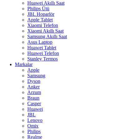
Huawei Akıllı Saat
Philips Ütü
JBL Hoparlör
Apple Tablet
Xiaomi Telefon
Xiaomi Akıllı Saat
Samsung Akıllı Saat
Asus Laptop
Huawei Tablet
Huawei Telefon
Stanley Termos
Markalar
Apple
Samsung
Dyson
Anker
Arzum
Braun
Casper
Huawei
JBL
Lenovo
Omix
Philips
Realme