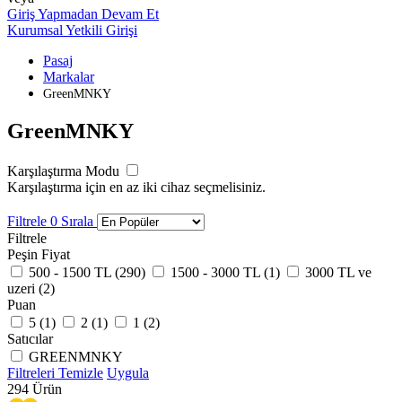
Giriş Yapmadan Devam Et
Kurumsal Yetkili Girişi
Pasaj
Markalar
GreenMNKY
GreenMNKY
Karşılaştırma Modu
Karşılaştırma için en az iki cihaz seçmelisiniz.
Filtrele
0
Sırala
Filtrele
Peşin Fiyat
500 - 1500 TL (
290
)
1500 - 3000 TL (
1
)
3000 TL ve
uzeri (
2
)
Puan
5 (
1
)
2 (
1
)
1 (
2
)
Satıcılar
GREENMNKY
Filtreleri Temizle
Uygula
294
Ürün