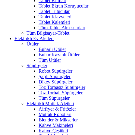
Tablet Kılıfları
Tablet Ekran Koruyucular
Tablet Tutucular
Tablet Klavyeleri
Tablet Kalemleri
Tüm Tablet Aksesuarları
Tüm Bilgisayar-Tablet
Elektrikli Ev Aletleri
Ütüler
Buharlı Ütüler
Buhar Kazanlı Ütüler
Tüm Ütüler
Süpürgeler
Robot Süpürgeler
Şarjlı Süpürgeler
Dikey Süpürgeler
Toz Torbasız Süpürgeler
Toz Torbalı Süpürgeler
Tüm Süpürgeler
Elektrikli Mutfak Aletleri
Airfryer & Fritözler
Mutfak Robotları
Blender & Mikserler
Kahve Makineleri
Kahve Çeşitleri