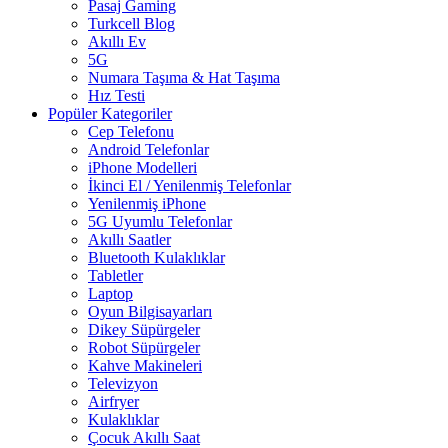
Pasaj Gaming
Turkcell Blog
Akıllı Ev
5G
Numara Taşıma & Hat Taşıma
Hız Testi
Popüler Kategoriler
Cep Telefonu
Android Telefonlar
iPhone Modelleri
İkinci El / Yenilenmiş Telefonlar
Yenilenmiş iPhone
5G Uyumlu Telefonlar
Akıllı Saatler
Bluetooth Kulaklıklar
Tabletler
Laptop
Oyun Bilgisayarları
Dikey Süpürgeler
Robot Süpürgeler
Kahve Makineleri
Televizyon
Airfryer
Kulaklıklar
Çocuk Akıllı Saat