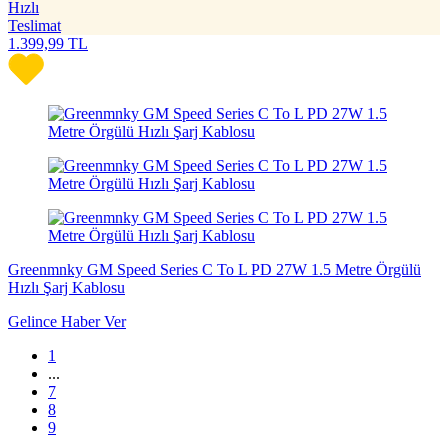
Hızlı
Teslimat
1.399,99
TL
Greenmnky GM Speed Series C To L PD 27W 1.5 Metre Örgülü
Hızlı Şarj Kablosu
Gelince Haber Ver
1
...
7
8
9