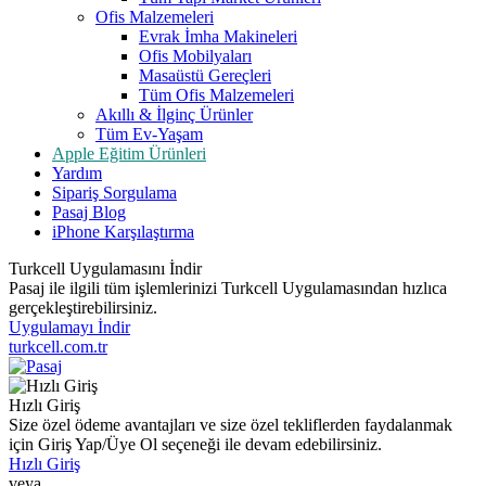
Ofis Malzemeleri
Evrak İmha Makineleri
Ofis Mobilyaları
Masaüstü Gereçleri
Tüm Ofis Malzemeleri
Akıllı & İlginç Ürünler
Tüm Ev-Yaşam
Apple Eğitim Ürünleri
Yardım
Sipariş Sorgulama
Pasaj Blog
iPhone Karşılaştırma
Turkcell Uygulamasını İndir
Pasaj ile ilgili tüm işlemlerinizi Turkcell Uygulamasından hızlıca
gerçekleştirebilirsiniz.
Uygulamayı İndir
turkcell.com.tr
Hızlı Giriş
Size özel ödeme avantajları ve size özel tekliflerden faydalanmak
için Giriş Yap/Üye Ol seçeneği ile devam edebilirsiniz.
Hızlı Giriş
veya