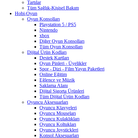
Tartılar
Tüm Sağlık-Kişisel Bakım
Hobi-Oyun
Oyun Konsolları
Playstation 5 / PS5
Nintendo
xbox
Diğer Oyun Konsolları
Tüm Oyun Konsolları
Dijital Ürün Kodları
Destek Kartları
Oyun Pinleri - Üyelikler
Spor - Dizi - Film Yayın Paketleri
Online Eğitim
Eğlence ve Müzik
Saklama Alanı
Dijital Sigorta Ürünleri
Tüm Dijital Ürün Kodları
Oyuncu Aksesuarları
Oyuncu Klavyeleri
Oyuncu Mouseları
Oyuncu Kulaklıkları
Oyuncu Koltukları
Oyuncu Joystickleri
Konsol Aksesuarları