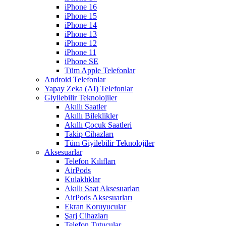
iPhone 16
iPhone 15
iPhone 14
iPhone 13
iPhone 12
iPhone 11
iPhone SE
Tüm Apple Telefonlar
Android Telefonlar
Yapay Zeka (AI) Telefonlar
Giyilebilir Teknolojiler
Akıllı Saatler
Akıllı Bileklikler
Akıllı Çocuk Saatleri
Takip Cihazları
Tüm Giyilebilir Teknolojiler
Aksesuarlar
Telefon Kılıfları
AirPods
Kulaklıklar
Akıllı Saat Aksesuarları
AirPods Aksesuarları
Ekran Koruyucular
Şarj Cihazları
Telefon Tutucular