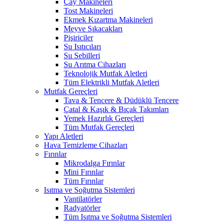
Çay Makineleri
Tost Makineleri
Ekmek Kızartma Makineleri
Meyve Sıkacakları
Pişiriciler
Su Isıtıcıları
Su Sebilleri
Su Arıtma Cihazları
Teknolojik Mutfak Aletleri
Tüm Elektrikli Mutfak Aletleri
Mutfak Gereçleri
Tava & Tencere & Düdüklü Tencere
Çatal & Kaşık & Bıçak Takımları
Yemek Hazırlık Gereçleri
Tüm Mutfak Gereçleri
Yapı Aletleri
Hava Temizleme Cihazları
Fırınlar
Mikrodalga Fırınlar
Mini Fırınlar
Tüm Fırınlar
Isıtma ve Soğutma Sistemleri
Vantilatörler
Radyatörler
Tüm Isıtma ve Soğutma Sistemleri