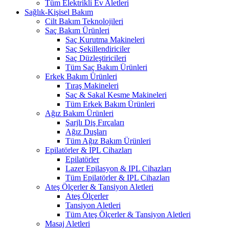
Tüm Elektrikli Ev Aletleri
Sağlık-Kişisel Bakım
Cilt Bakım Teknolojileri
Saç Bakım Ürünleri
Saç Kurutma Makineleri
Saç Şekillendiriciler
Saç Düzleştiricileri
Tüm Saç Bakım Ürünleri
Erkek Bakım Ürünleri
Tıraş Makineleri
Saç & Sakal Kesme Makineleri
Tüm Erkek Bakım Ürünleri
Ağız Bakım Ürünleri
Şarjlı Diş Fırçaları
Ağız Duşları
Tüm Ağız Bakım Ürünleri
Epilatörler & IPL Cihazları
Epilatörler
Lazer Epilasyon & IPL Cihazları
Tüm Epilatörler & IPL Cihazları
Ateş Ölçerler & Tansiyon Aletleri
Ateş Ölçerler
Tansiyon Aletleri
Tüm Ateş Ölçerler & Tansiyon Aletleri
Masaj Aletleri