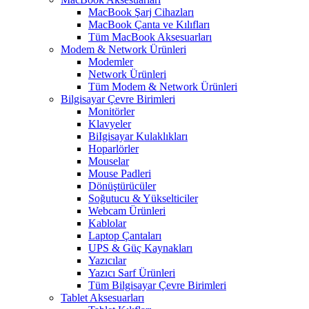
MacBook Şarj Cihazları
MacBook Çanta ve Kılıfları
Tüm MacBook Aksesuarları
Modem & Network Ürünleri
Modemler
Network Ürünleri
Tüm Modem & Network Ürünleri
Bilgisayar Çevre Birimleri
Monitörler
Klavyeler
BiIgisayar Kulaklıkları
Hoparlörler
Mouselar
Mouse Padleri
Dönüştürücüler
Soğutucu & Yükselticiler
Webcam Ürünleri
Kablolar
Laptop Çantaları
UPS & Güç Kaynakları
Yazıcılar
Yazıcı Sarf Ürünleri
Tüm Bilgisayar Çevre Birimleri
Tablet Aksesuarları