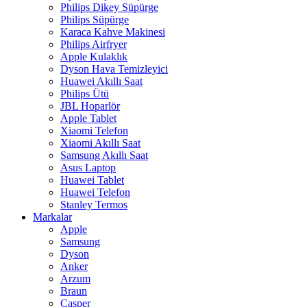
Philips Dikey Süpürge
Philips Süpürge
Karaca Kahve Makinesi
Philips Airfryer
Apple Kulaklık
Dyson Hava Temizleyici
Huawei Akıllı Saat
Philips Ütü
JBL Hoparlör
Apple Tablet
Xiaomi Telefon
Xiaomi Akıllı Saat
Samsung Akıllı Saat
Asus Laptop
Huawei Tablet
Huawei Telefon
Stanley Termos
Markalar
Apple
Samsung
Dyson
Anker
Arzum
Braun
Casper