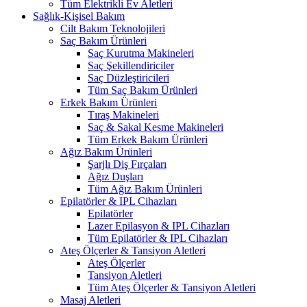
Tüm Elektrikli Ev Aletleri
Sağlık-Kişisel Bakım
Cilt Bakım Teknolojileri
Saç Bakım Ürünleri
Saç Kurutma Makineleri
Saç Şekillendiriciler
Saç Düzleştiricileri
Tüm Saç Bakım Ürünleri
Erkek Bakım Ürünleri
Tıraş Makineleri
Saç & Sakal Kesme Makineleri
Tüm Erkek Bakım Ürünleri
Ağız Bakım Ürünleri
Şarjlı Diş Fırçaları
Ağız Duşları
Tüm Ağız Bakım Ürünleri
Epilatörler & IPL Cihazları
Epilatörler
Lazer Epilasyon & IPL Cihazları
Tüm Epilatörler & IPL Cihazları
Ateş Ölçerler & Tansiyon Aletleri
Ateş Ölçerler
Tansiyon Aletleri
Tüm Ateş Ölçerler & Tansiyon Aletleri
Masaj Aletleri