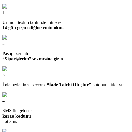
1
Ürünün teslim tarihinden itibaren
14 gün geçmediğine emin olun.
2
Pasaj üzerinde
“Siparişlerim” sekmesine girin
3
İade nedeninizi seçerek
“İade Talebi OIuştur”
butonuna tıklayın.
4
SMS ile gelecek
kargo kodunu
not alın.