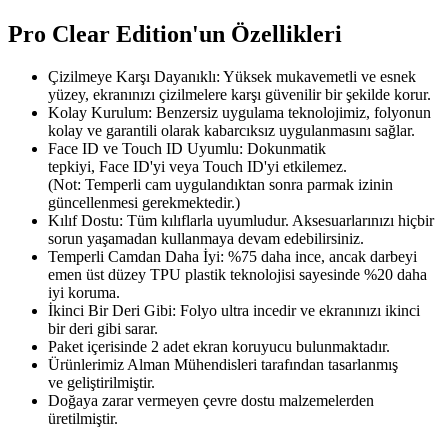
Pro Clear Edition'un Özellikleri
Çizilmeye Karşı Dayanıklı: Yüksek mukavemetli ve esnek
yüzey, ekranınızı çizilmelere karşı güvenilir bir şekilde korur.
Kolay Kurulum: Benzersiz uygulama teknolojimiz, folyonun
kolay ve garantili olarak kabarcıksız uygulanmasını sağlar.
Face ID ve Touch ID Uyumlu: Dokunmatik
tepkiyi, Face ID'yi veya Touch ID'yi etkilemez.
(Not: Temperli cam uygulandıktan sonra parmak izinin
güncellenmesi gerekmektedir.)
Kılıf Dostu: Tüm kılıflarla uyumludur. Aksesuarlarınızı hiçbir
sorun yaşamadan kullanmaya devam edebilirsiniz.
Temperli Camdan Daha İyi: %75 daha ince, ancak darbeyi
emen üst düzey TPU plastik teknolojisi sayesinde %20 daha
iyi koruma.
İkinci Bir Deri Gibi: Folyo ultra incedir ve ekranınızı ikinci
bir deri gibi sarar.
Paket içerisinde 2 adet ekran koruyucu bulunmaktadır.
Ürünlerimiz Alman Mühendisleri tarafından tasarlanmış
ve geliştirilmiştir.
Doğaya zarar vermeyen çevre dostu malzemelerden
üretilmiştir.