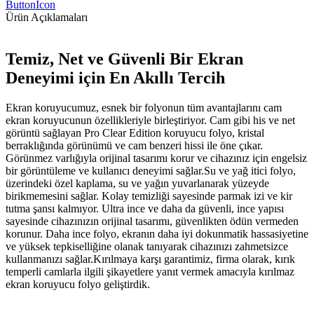
ButtonIcon
Ürün Açıklamaları
Temiz, Net ve Güvenli Bir Ekran
Deneyimi için En Akıllı Tercih
Ekran koruyucumuz, esnek bir folyonun tüm avantajlarını cam
ekran koruyucunun özellikleriyle birleştiriyor. Cam gibi his ve net
görüntü sağlayan Pro Clear Edition koruyucu folyo, kristal
berraklığında görünümü ve cam benzeri hissi ile öne çıkar.
Görünmez varlığıyla orijinal tasarımı korur ve cihazınız için engelsiz
bir görüntüleme ve kullanıcı deneyimi sağlar.Su ve yağ itici folyo,
üzerindeki özel kaplama, su ve yağın yuvarlanarak yüzeyde
birikmemesini sağlar. Kolay temizliği sayesinde parmak izi ve kir
tutma şansı kalmıyor. Ultra ince ve daha da güvenli, ince yapısı
sayesinde cihazınızın orijinal tasarımı, güvenlikten ödün vermeden
korunur. Daha ince folyo, ekranın daha iyi dokunmatik hassasiyetine
ve yüksek tepkiselliğine olanak tanıyarak cihazınızı zahmetsizce
kullanmanızı sağlar.Kırılmaya karşı garantimiz, firma olarak, kırık
temperli camlarla ilgili şikayetlere yanıt vermek amacıyla kırılmaz
ekran koruyucu folyo geliştirdik.