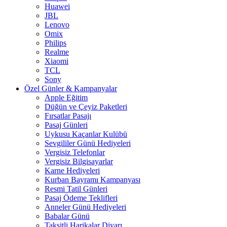
Huawei
JBL
Lenovo
Omix
Philips
Realme
Xiaomi
TCL
Sony
Özel Günler & Kampanyalar
Apple Eğitim
Düğün ve Çeyiz Paketleri
Fırsatlar Pasajı
Pasaj Günleri
Uykusu Kaçanlar Kulübü
Sevgililer Günü Hediyeleri
Vergisiz Telefonlar
Vergisiz Bilgisayarlar
Karne Hediyeleri
Kurban Bayramı Kampanyası
Resmi Tatil Günleri
Pasaj Ödeme Teklifleri
Anneler Günü Hediyeleri
Babalar Günü
Taksitli Harikalar Diyarı