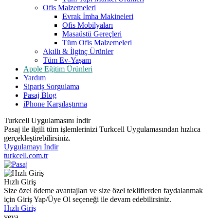
Ofis Malzemeleri
Evrak İmha Makineleri
Ofis Mobilyaları
Masaüstü Gereçleri
Tüm Ofis Malzemeleri
Akıllı & İlginç Ürünler
Tüm Ev-Yaşam
Apple Eğitim Ürünleri
Yardım
Sipariş Sorgulama
Pasaj Blog
iPhone Karşılaştırma
Turkcell Uygulamasını İndir
Pasaj ile ilgili tüm işlemlerinizi Turkcell Uygulamasından hızlıca
gerçekleştirebilirsiniz.
Uygulamayı İndir
turkcell.com.tr
Hızlı Giriş
Size özel ödeme avantajları ve size özel tekliflerden faydalanmak
için Giriş Yap/Üye Ol seçeneği ile devam edebilirsiniz.
Hızlı Giriş
veya