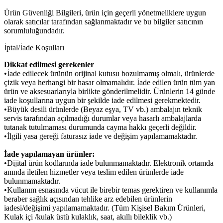
Ürün Güvenliği Bilgileri, ürün için geçerli yönetmeliklere uygun
olarak satıcılar tarafından sağlanmaktadır ve bu bilgiler satıcının
sorumluluğundadır.
İptal/İade Koşulları
Dikkat edilmesi gerekenler
•İade edilecek ürünün orijinal kutusu bozulmamış olmalı, ürünlerde
çizik veya herhangi bir hasar olmamalıdır. İade edilen ürün tüm yan
ürün ve aksesuarlarıyla birlikte gönderilmelidir. Ürünlerin 14 günde
iade koşullarına uygun bir şekilde iade edilmesi gerekmektedir.
•Büyük desili ürünlerde (Beyaz eşya, TV vb.) ambalajın teknik
servis tarafından açılmadığı durumlar veya hasarlı ambalajlarda
tutanak tutulmaması durumunda cayma hakkı geçerli değildir.
•İlgili yasa gereği faturasız iade ve değişim yapılamamaktadır.
İade yapılamayan ürünler:
•Dijital ürün kodlarında iade bulunmamaktadır. Elektronik ortamda
anında iletilen hizmetler veya teslim edilen ürünlerde iade
bulunmamaktadır.
•Kullanım esnasında vücut ile birebir temas gerektiren ve kullanımla
beraber sağlık açısından tehlike arz edebilen ürünlerin
iadesi/değişimi yapılamamaktadır. (Tüm Kişisel Bakım Ürünleri,
Kulak içi /kulak üstü kulaklık, saat, akıllı bileklik vb.)