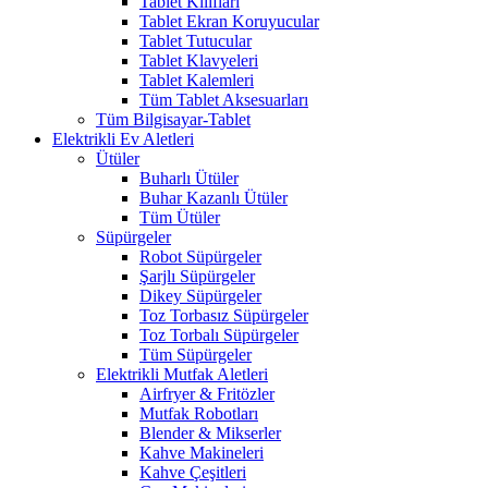
Tablet Kılıfları
Tablet Ekran Koruyucular
Tablet Tutucular
Tablet Klavyeleri
Tablet Kalemleri
Tüm Tablet Aksesuarları
Tüm Bilgisayar-Tablet
Elektrikli Ev Aletleri
Ütüler
Buharlı Ütüler
Buhar Kazanlı Ütüler
Tüm Ütüler
Süpürgeler
Robot Süpürgeler
Şarjlı Süpürgeler
Dikey Süpürgeler
Toz Torbasız Süpürgeler
Toz Torbalı Süpürgeler
Tüm Süpürgeler
Elektrikli Mutfak Aletleri
Airfryer & Fritözler
Mutfak Robotları
Blender & Mikserler
Kahve Makineleri
Kahve Çeşitleri