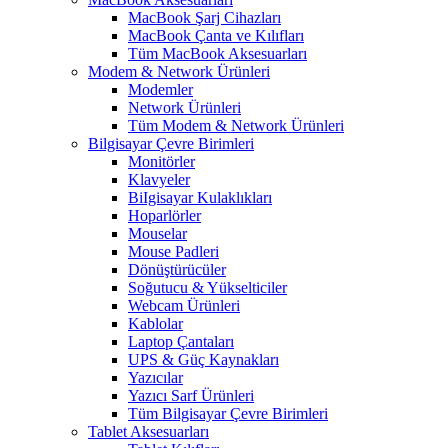
MacBook Şarj Cihazları
MacBook Çanta ve Kılıfları
Tüm MacBook Aksesuarları
Modem & Network Ürünleri
Modemler
Network Ürünleri
Tüm Modem & Network Ürünleri
Bilgisayar Çevre Birimleri
Monitörler
Klavyeler
BiIgisayar Kulaklıkları
Hoparlörler
Mouselar
Mouse Padleri
Dönüştürücüler
Soğutucu & Yükselticiler
Webcam Ürünleri
Kablolar
Laptop Çantaları
UPS & Güç Kaynakları
Yazıcılar
Yazıcı Sarf Ürünleri
Tüm Bilgisayar Çevre Birimleri
Tablet Aksesuarları