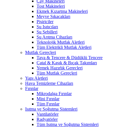
Çay Makineleri
Tost Makineleri
Ekmek Kızartma Makineleri
Meyve Sıkacakları
Pişiriciler
Su Isıtıcıları
Su Sebilleri
Su Arıtma Cihazları
Teknolojik Mutfak Aletleri
Tüm Elektrikli Mutfak Aletleri
Mutfak Gereçleri
Tava & Tencere & Düdüklü Tencere
Çatal & Kaşık & Bıçak Takımları
Yemek Hazırlık Gereçleri
Tüm Mutfak Gereçleri
Yapı Aletleri
Hava Temizleme Cihazları
Fırınlar
Mikrodalga Fırınlar
Mini Fırınlar
Tüm Fırınlar
Isıtma ve Soğutma Sistemleri
Vantilatörler
Radyatörler
Tüm Isıtma ve Soğutma Sistemleri