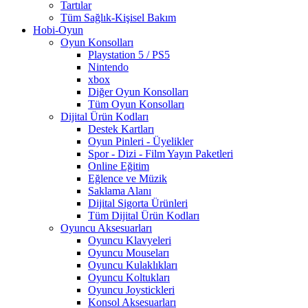
Tartılar
Tüm Sağlık-Kişisel Bakım
Hobi-Oyun
Oyun Konsolları
Playstation 5 / PS5
Nintendo
xbox
Diğer Oyun Konsolları
Tüm Oyun Konsolları
Dijital Ürün Kodları
Destek Kartları
Oyun Pinleri - Üyelikler
Spor - Dizi - Film Yayın Paketleri
Online Eğitim
Eğlence ve Müzik
Saklama Alanı
Dijital Sigorta Ürünleri
Tüm Dijital Ürün Kodları
Oyuncu Aksesuarları
Oyuncu Klavyeleri
Oyuncu Mouseları
Oyuncu Kulaklıkları
Oyuncu Koltukları
Oyuncu Joystickleri
Konsol Aksesuarları