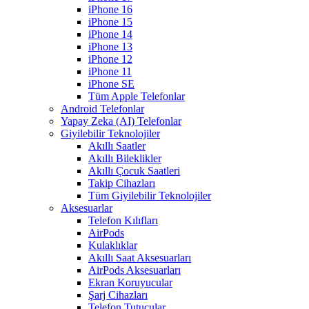
iPhone 16
iPhone 15
iPhone 14
iPhone 13
iPhone 12
iPhone 11
iPhone SE
Tüm Apple Telefonlar
Android Telefonlar
Yapay Zeka (AI) Telefonlar
Giyilebilir Teknolojiler
Akıllı Saatler
Akıllı Bileklikler
Akıllı Çocuk Saatleri
Takip Cihazları
Tüm Giyilebilir Teknolojiler
Aksesuarlar
Telefon Kılıfları
AirPods
Kulaklıklar
Akıllı Saat Aksesuarları
AirPods Aksesuarları
Ekran Koruyucular
Şarj Cihazları
Telefon Tutucular