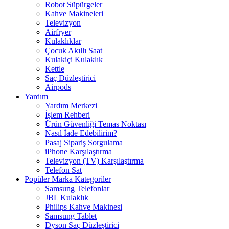
Robot Süpürgeler
Kahve Makineleri
Televizyon
Airfryer
Kulaklıklar
Çocuk Akıllı Saat
Kulakiçi Kulaklık
Kettle
Saç Düzleştirici
Airpods
Yardım
Yardım Merkezi
İşlem Rehberi
Ürün Güvenliği Temas Noktası
Nasıl İade Edebilirim?
Pasaj Sipariş Sorgulama
iPhone Karşılaştırma
Televizyon (TV) Karşılaştırma
Telefon Sat
Popüler Marka Kategoriler
Samsung Telefonlar
JBL Kulaklık
Philips Kahve Makinesi
Samsung Tablet
Dyson Saç Düzleştirici