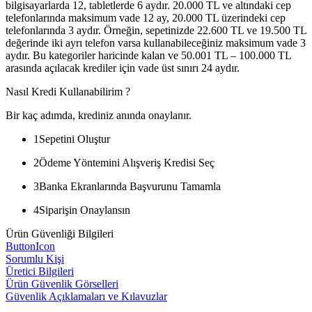
bilgisayarlarda 12, tabletlerde 6 aydır. 20.000 TL ve altındaki cep
telefonlarında maksimum vade 12 ay, 20.000 TL üzerindeki cep
telefonlarında 3 aydır. Örneğin, sepetinizde 22.600 TL ve 19.500 TL
değerinde iki ayrı telefon varsa kullanabileceğiniz maksimum vade 3
aydır. Bu kategoriler haricinde kalan ve 50.001 TL – 100.000 TL
arasında açılacak krediler için vade üst sınırı 24 aydır.
Nasıl Kredi Kullanabilirim ?
Bir kaç adımda, krediniz anında onaylanır.
1
Sepetini Oluştur
2
Ödeme Yöntemini Alışveriş Kredisi Seç
3
Banka Ekranlarında Başvurunu Tamamla
4
Siparişin Onaylansın
Ürün Güvenliği Bilgileri
ButtonIcon
Sorumlu Kişi
Üretici Bilgileri
Ürün Güvenlik Görselleri
Güvenlik Açıklamaları ve Kılavuzlar