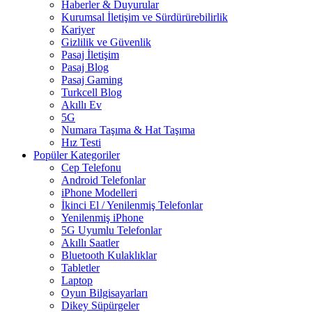
Haberler & Duyurular
Kurumsal İletişim ve Sürdürürebilirlik
Kariyer
Gizlilik ve Güvenlik
Pasaj İletişim
Pasaj Blog
Pasaj Gaming
Turkcell Blog
Akıllı Ev
5G
Numara Taşıma & Hat Taşıma
Hız Testi
Popüler Kategoriler
Cep Telefonu
Android Telefonlar
iPhone Modelleri
İkinci El / Yenilenmiş Telefonlar
Yenilenmiş iPhone
5G Uyumlu Telefonlar
Akıllı Saatler
Bluetooth Kulaklıklar
Tabletler
Laptop
Oyun Bilgisayarları
Dikey Süpürgeler