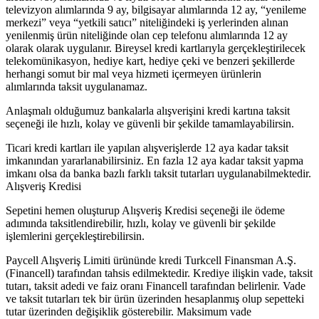
televizyon alımlarında 9 ay, bilgisayar alımlarında 12 ay, “yenileme
merkezi” veya “yetkili satıcı” niteliğindeki iş yerlerinden alınan
yenilenmiş ürün niteliğinde olan cep telefonu alımlarında 12 ay
olarak olarak uygulanır. Bireysel kredi kartlarıyla gerçekleştirilecek
telekomünikasyon, hediye kart, hediye çeki ve benzeri şekillerde
herhangi somut bir mal veya hizmeti içermeyen ürünlerin
alımlarında taksit uygulanamaz.
Anlaşmalı olduğumuz bankalarla alışverişini kredi kartına taksit
seçeneği ile hızlı, kolay ve güvenli bir şekilde tamamlayabilirsin.
Ticari kredi kartları ile yapılan alışverişlerde 12 aya kadar taksit
imkanından yararlanabilirsiniz. En fazla 12 aya kadar taksit yapma
imkanı olsa da banka bazlı farklı taksit tutarları uygulanabilmektedir.
Alışveriş Kredisi
Sepetini hemen oluşturup Alışveriş Kredisi seçeneği ile ödeme
adımında taksitlendirebilir, hızlı, kolay ve güvenli bir şekilde
işlemlerini gerçekleştirebilirsin.
Paycell Alışveriş Limiti ürününde kredi Turkcell Finansman A.Ş.
(Financell) tarafından tahsis edilmektedir. Krediye ilişkin vade, taksit
tutarı, taksit adedi ve faiz oranı Financell tarafından belirlenir. Vade
ve taksit tutarları tek bir ürün üzerinden hesaplanmış olup sepetteki
tutar üzerinden değişiklik gösterebilir. Maksimum vade