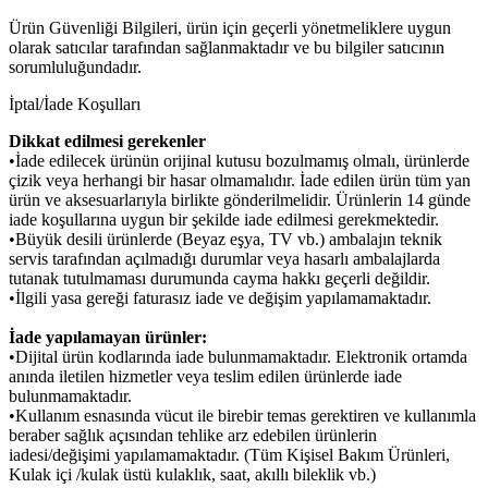
Ürün Güvenliği Bilgileri, ürün için geçerli yönetmeliklere uygun
olarak satıcılar tarafından sağlanmaktadır ve bu bilgiler satıcının
sorumluluğundadır.
İptal/İade Koşulları
Dikkat edilmesi gerekenler
•İade edilecek ürünün orijinal kutusu bozulmamış olmalı, ürünlerde
çizik veya herhangi bir hasar olmamalıdır. İade edilen ürün tüm yan
ürün ve aksesuarlarıyla birlikte gönderilmelidir. Ürünlerin 14 günde
iade koşullarına uygun bir şekilde iade edilmesi gerekmektedir.
•Büyük desili ürünlerde (Beyaz eşya, TV vb.) ambalajın teknik
servis tarafından açılmadığı durumlar veya hasarlı ambalajlarda
tutanak tutulmaması durumunda cayma hakkı geçerli değildir.
•İlgili yasa gereği faturasız iade ve değişim yapılamamaktadır.
İade yapılamayan ürünler:
•Dijital ürün kodlarında iade bulunmamaktadır. Elektronik ortamda
anında iletilen hizmetler veya teslim edilen ürünlerde iade
bulunmamaktadır.
•Kullanım esnasında vücut ile birebir temas gerektiren ve kullanımla
beraber sağlık açısından tehlike arz edebilen ürünlerin
iadesi/değişimi yapılamamaktadır. (Tüm Kişisel Bakım Ürünleri,
Kulak içi /kulak üstü kulaklık, saat, akıllı bileklik vb.)