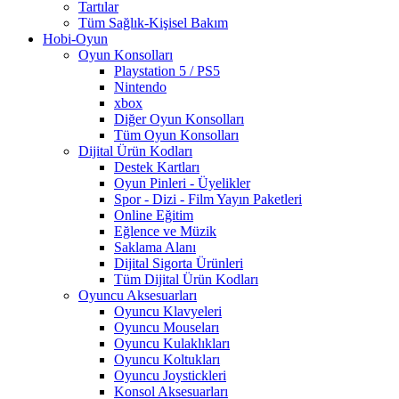
Tartılar
Tüm Sağlık-Kişisel Bakım
Hobi-Oyun
Oyun Konsolları
Playstation 5 / PS5
Nintendo
xbox
Diğer Oyun Konsolları
Tüm Oyun Konsolları
Dijital Ürün Kodları
Destek Kartları
Oyun Pinleri - Üyelikler
Spor - Dizi - Film Yayın Paketleri
Online Eğitim
Eğlence ve Müzik
Saklama Alanı
Dijital Sigorta Ürünleri
Tüm Dijital Ürün Kodları
Oyuncu Aksesuarları
Oyuncu Klavyeleri
Oyuncu Mouseları
Oyuncu Kulaklıkları
Oyuncu Koltukları
Oyuncu Joystickleri
Konsol Aksesuarları