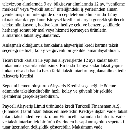
televizyon alımlarında 9 ay, bilgisayar alımlarında 12 ay, “yenileme
merkezi” veya “yetkili satıcı” niteliğindeki iş yerlerinden alınan
yenilenmiş ürün niteliğinde olan cep telefonu alımlarında 12 ay
olarak olarak uygulanır. Bireysel kredi kartlarıyla gerçekleştirilecek
telekomünikasyon, hediye kart, hediye çeki ve benzeri şekillerde
herhangi somut bir mal veya hizmeti içermeyen ürünlerin
alımlarında taksit uygulanamaz.
Anlaşmalı olduğumuz bankalarla alışverişini kredi kartına taksit
seçeneği ile hızlı, kolay ve güvenli bir şekilde tamamlayabilirsin.
Ticari kredi kartları ile yapılan alışverişlerde 12 aya kadar taksit
imkanından yararlanabilirsiniz. En fazla 12 aya kadar taksit yapma
imkanı olsa da banka bazlı farklı taksit tutarları uygulanabilmektedir.
Alışveriş Kredisi
Sepetini hemen oluşturup Alışveriş Kredisi seçeneği ile ödeme
adımında taksitlendirebilir, hızlı, kolay ve güvenli bir şekilde
işlemlerini gerçekleştirebilirsin.
Paycell Alışveriş Limiti ürününde kredi Turkcell Finansman A.Ş.
(Financell) tarafından tahsis edilmektedir. Krediye ilişkin vade, taksit
tutarı, taksit adedi ve faiz oranı Financell tarafından belirlenir. Vade
ve taksit tutarları tek bir ürün üzerinden hesaplanmış olup sepetteki
tutar üzerinden değişiklik gösterebilir. Maksimum vade