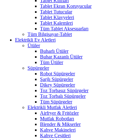
Tablet Kılıfları
Tablet Ekran Koruyucular
Tablet Tutucular
Tablet Klavyeleri
Tablet Kalemleri
Tüm Tablet Aksesuarları
Tüm Bilgisayar-Tablet
Elektrikli Ev Aletleri
Ütüler
Buharlı Ütüler
Buhar Kazanlı Ütüler
Tüm Ütüler
Süpürgeler
Robot Süpürgeler
Şarjlı Süpürgeler
Dikey Süpürgeler
Toz Torbasız Süpürgeler
Toz Torbalı Süpürgeler
Tüm Süpürgeler
Elektrikli Mutfak Aletleri
Airfryer & Fritözler
Mutfak Robotları
Blender & Mikserler
Kahve Makineleri
Kahve Çeşitleri