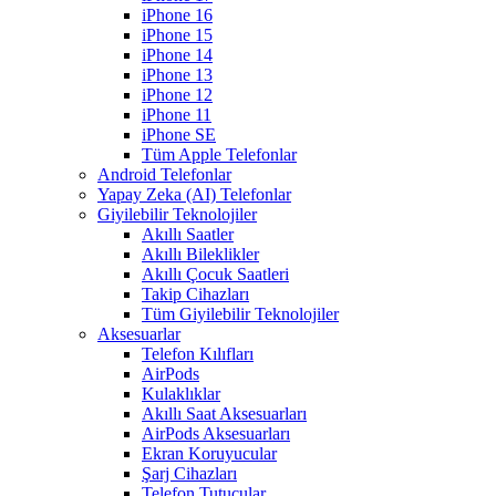
iPhone 16
iPhone 15
iPhone 14
iPhone 13
iPhone 12
iPhone 11
iPhone SE
Tüm Apple Telefonlar
Android Telefonlar
Yapay Zeka (AI) Telefonlar
Giyilebilir Teknolojiler
Akıllı Saatler
Akıllı Bileklikler
Akıllı Çocuk Saatleri
Takip Cihazları
Tüm Giyilebilir Teknolojiler
Aksesuarlar
Telefon Kılıfları
AirPods
Kulaklıklar
Akıllı Saat Aksesuarları
AirPods Aksesuarları
Ekran Koruyucular
Şarj Cihazları
Telefon Tutucular