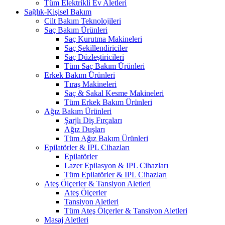
Tüm Elektrikli Ev Aletleri
Sağlık-Kişisel Bakım
Cilt Bakım Teknolojileri
Saç Bakım Ürünleri
Saç Kurutma Makineleri
Saç Şekillendiriciler
Saç Düzleştiricileri
Tüm Saç Bakım Ürünleri
Erkek Bakım Ürünleri
Tıraş Makineleri
Saç & Sakal Kesme Makineleri
Tüm Erkek Bakım Ürünleri
Ağız Bakım Ürünleri
Şarjlı Diş Fırçaları
Ağız Duşları
Tüm Ağız Bakım Ürünleri
Epilatörler & IPL Cihazları
Epilatörler
Lazer Epilasyon & IPL Cihazları
Tüm Epilatörler & IPL Cihazları
Ateş Ölçerler & Tansiyon Aletleri
Ateş Ölçerler
Tansiyon Aletleri
Tüm Ateş Ölçerler & Tansiyon Aletleri
Masaj Aletleri