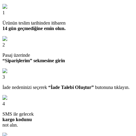
1
Ürünün teslim tarihinden itibaren
14 gün geçmediğine emin olun.
2
Pasaj üzerinde
“Siparişlerim” sekmesine girin
3
İade nedeninizi seçerek
“İade Talebi OIuştur”
butonuna tıklayın.
4
SMS ile gelecek
kargo kodunu
not alın.