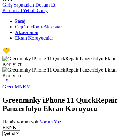
Giriş Yapmadan Devam Et
Kurumsal Yetkili Girişi
Pasaj
Cep Telefonu-Aksesuar
Aksesuarlar
Ekran Koruyucular
"
"
GreenMNKY
Greenmnky iPhone 11 QuickRepair
Panzerfolyo Ekran Koruyucu
Henüz yorum yok
Yorum Yaz
RENK