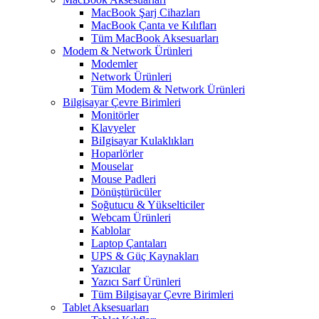
MacBook Şarj Cihazları
MacBook Çanta ve Kılıfları
Tüm MacBook Aksesuarları
Modem & Network Ürünleri
Modemler
Network Ürünleri
Tüm Modem & Network Ürünleri
Bilgisayar Çevre Birimleri
Monitörler
Klavyeler
BiIgisayar Kulaklıkları
Hoparlörler
Mouselar
Mouse Padleri
Dönüştürücüler
Soğutucu & Yükselticiler
Webcam Ürünleri
Kablolar
Laptop Çantaları
UPS & Güç Kaynakları
Yazıcılar
Yazıcı Sarf Ürünleri
Tüm Bilgisayar Çevre Birimleri
Tablet Aksesuarları