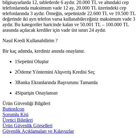
bilgisayarlarda 12, tabletlerde 6 aydır. 20.000 TL ve altındaki cep
telefonlarında maksimum vade 12 ay, 20.000 TL üzerindeki cep
telefonlarında 3 aydır. Örneğin, sepetinizde 22.600 TL ve 19.500 TL
değerinde iki ayrı telefon varsa kullanabileceğiniz maksimum vade 3
aydır. Bu kategoriler haricinde kalan ve 50.001 TL – 100.000 TL
arasında açılacak krediler için vade üst sınırı 24 aydır.
Nasıl Kredi Kullanabilirim ?
Bir kaç adımda, krediniz anında onaylanır.
1
Sepetini Oluştur
2
Ödeme Yöntemini Alışveriş Kredisi Seç
3
Banka Ekranlarında Başvurunu Tamamla
4
Siparişin Onaylansın
Ürün Güvenliği Bilgileri
ButtonIcon
Sorumlu Kişi
Üretici Bilgileri
Ürün Güvenlik Görselleri
Güvenlik Açıklamaları ve Kılavuzlar