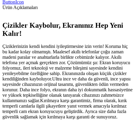
ButtonIcon
Ürün Açıklamaları
Çizikler Kaybolur, Ekranınız Hep Yeni
Kalır!
Çiziklerinizin kendi kendini iyileştirmesine izin verin! Koruma hiç
bu kadar kolay olmamıştı. Maalesef akıllı telefonlar çoğu zaman
madeni paralar ve anahtarlarla birlikte cebimizde kalıyor. Akıllı
telefona yer açmak gerçekten zor. Çözümümüz şu: Ekran koruyucu
folyomuz, ileri teknoloji ve malzeme bileşimi sayesinde kendini
yenileyebilme özelliğine sahip. Ekranınızda oluşan küçük çizikler
kendiliğinden kayboluyor.Ultra ince ve daha da güvenli, ince yapısı
sayesinde cihazınızın orijinal tasarımı, güvenlikten ödün vermeden
korunur. Daha ince folyo, ekranın daha iyi dokunmatik hassasiyetine
ve yüksek tepkiselliğine olanak tanıyarak cihazınızı zahmetsizce
kullanmanızı sağlar.Kırılmaya karşı garantimiz, firma olarak, kırık
temperli camlarla ilgili şikayetlere yanıt vermek amacıyla kırılmaz
temperli cam ekran koruyucuyu geliştirdik. Ayrıca size daha fazla
güvenlik sağlamak için kırılmaya karşı garanti de sunuyoruz.