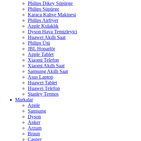
Philips Dikey Süpürge
Philips Süpürge
Karaca Kahve Makinesi
Philips Airfryer
Apple Kulaklık
Dyson Hava Temizleyici
Huawei Akıllı Saat
Philips Ütü
JBL Hoparlör
Apple Tablet
Xiaomi Telefon
Xiaomi Akıllı Saat
Samsung Akıllı Saat
Asus Laptop
Huawei Tablet
Huawei Telefon
Stanley Termos
Markalar
Apple
Samsung
Dyson
Anker
Arzum
Braun
Casper