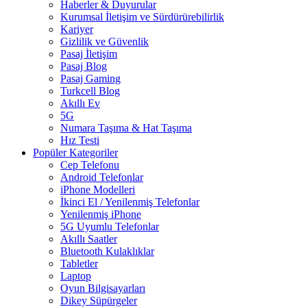
Haberler & Duyurular
Kurumsal İletişim ve Sürdürürebilirlik
Kariyer
Gizlilik ve Güvenlik
Pasaj İletişim
Pasaj Blog
Pasaj Gaming
Turkcell Blog
Akıllı Ev
5G
Numara Taşıma & Hat Taşıma
Hız Testi
Popüler Kategoriler
Cep Telefonu
Android Telefonlar
iPhone Modelleri
İkinci El / Yenilenmiş Telefonlar
Yenilenmiş iPhone
5G Uyumlu Telefonlar
Akıllı Saatler
Bluetooth Kulaklıklar
Tabletler
Laptop
Oyun Bilgisayarları
Dikey Süpürgeler