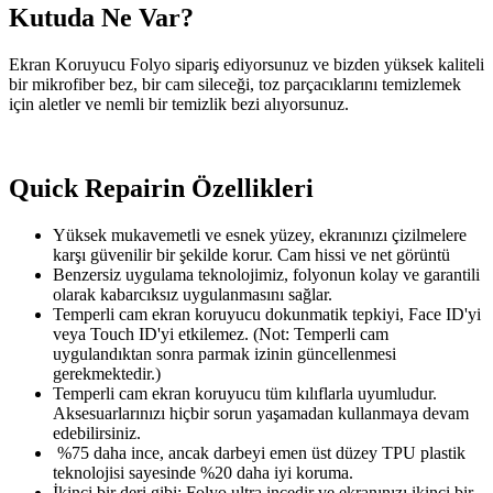
Kutuda Ne Var?
Ekran Koruyucu Folyo sipariş ediyorsunuz ve bizden yüksek kaliteli
bir mikrofiber bez, bir cam sileceği, toz parçacıklarını temizlemek
için aletler ve nemli bir temizlik bezi alıyorsunuz.
Quick Repairin Özellikleri
Yüksek mukavemetli ve esnek yüzey, ekranınızı çizilmelere
karşı güvenilir bir şekilde korur. Cam hissi ve net görüntü
Benzersiz uygulama teknolojimiz, folyonun kolay ve garantili
olarak kabarcıksız uygulanmasını sağlar.
Temperli cam ekran koruyucu dokunmatik tepkiyi, Face ID'yi
veya Touch ID'yi etkilemez. (Not: Temperli cam
uygulandıktan sonra parmak izinin güncellenmesi
gerekmektedir.)
Temperli cam ekran koruyucu tüm kılıflarla uyumludur.
Aksesuarlarınızı hiçbir sorun yaşamadan kullanmaya devam
edebilirsiniz.
%75 daha ince, ancak darbeyi emen üst düzey TPU plastik
teknolojisi sayesinde %20 daha iyi koruma.
İkinci bir deri gibi: Folyo ultra incedir ve ekranınızı ikinci bir