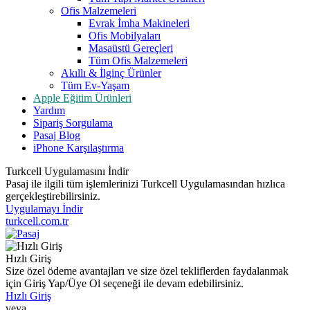
Ofis Malzemeleri
Evrak İmha Makineleri
Ofis Mobilyaları
Masaüstü Gereçleri
Tüm Ofis Malzemeleri
Akıllı & İlginç Ürünler
Tüm Ev-Yaşam
Apple Eğitim Ürünleri
Yardım
Sipariş Sorgulama
Pasaj Blog
iPhone Karşılaştırma
Turkcell Uygulamasını İndir
Pasaj ile ilgili tüm işlemlerinizi Turkcell Uygulamasından hızlıca
gerçekleştirebilirsiniz.
Uygulamayı İndir
turkcell.com.tr
Hızlı Giriş
Size özel ödeme avantajları ve size özel tekliflerden faydalanmak
için Giriş Yap/Üye Ol seçeneği ile devam edebilirsiniz.
Hızlı Giriş
veya