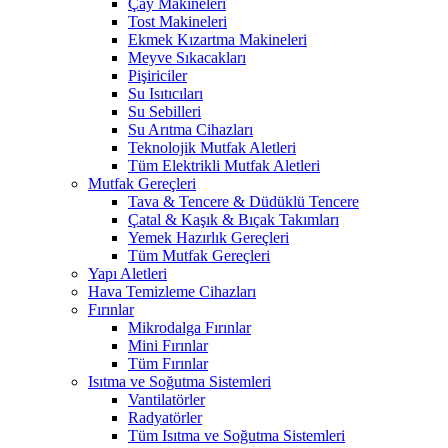
Çay Makineleri
Tost Makineleri
Ekmek Kızartma Makineleri
Meyve Sıkacakları
Pişiriciler
Su Isıtıcıları
Su Sebilleri
Su Arıtma Cihazları
Teknolojik Mutfak Aletleri
Tüm Elektrikli Mutfak Aletleri
Mutfak Gereçleri
Tava & Tencere & Düdüklü Tencere
Çatal & Kaşık & Bıçak Takımları
Yemek Hazırlık Gereçleri
Tüm Mutfak Gereçleri
Yapı Aletleri
Hava Temizleme Cihazları
Fırınlar
Mikrodalga Fırınlar
Mini Fırınlar
Tüm Fırınlar
Isıtma ve Soğutma Sistemleri
Vantilatörler
Radyatörler
Tüm Isıtma ve Soğutma Sistemleri