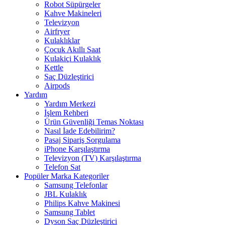
Robot Süpürgeler
Kahve Makineleri
Televizyon
Airfryer
Kulaklıklar
Çocuk Akıllı Saat
Kulakiçi Kulaklık
Kettle
Saç Düzleştirici
Airpods
Yardım
Yardım Merkezi
İşlem Rehberi
Ürün Güvenliği Temas Noktası
Nasıl İade Edebilirim?
Pasaj Sipariş Sorgulama
iPhone Karşılaştırma
Televizyon (TV) Karşılaştırma
Telefon Sat
Popüler Marka Kategoriler
Samsung Telefonlar
JBL Kulaklık
Philips Kahve Makinesi
Samsung Tablet
Dyson Saç Düzleştirici