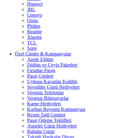
Huawei
JBL
Lenovo
Omix
Philips
Realme
Xiaomi
TCL
Sony
Özel Günler & Kampanyalar
Apple Eğitim
Düğün ve Çeyiz Paketleri
Fırsatlar Pasajı
Pasaj Günleri
Uykusu Kaçanlar Kulübü
Sevgililer Günü Hediyeleri
Vergisiz Telefonlar
Vergisiz Bilgisayarlar
Karne Hediyeleri
Kurban Bayramı Kampanyası
Resmi Tatil Günleri
Pasaj Ödeme Teklifleri
Anneler Günü Hediyeleri
Babalar Günü
Taksitli Harikalar Diyarı