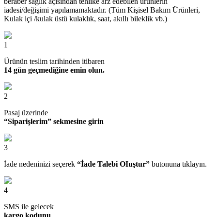
beraber sağlık açısından tehlike arz edebilen ürünlerin
iadesi/değişimi yapılamamaktadır. (Tüm Kişisel Bakım Ürünleri,
Kulak içi /kulak üstü kulaklık, saat, akıllı bileklik vb.)
1
Ürünün teslim tarihinden itibaren
14 gün geçmediğine emin olun.
2
Pasaj üzerinde
“Siparişlerim” sekmesine girin
3
İade nedeninizi seçerek
“İade Talebi OIuştur”
butonuna tıklayın.
4
SMS ile gelecek
kargo kodunu