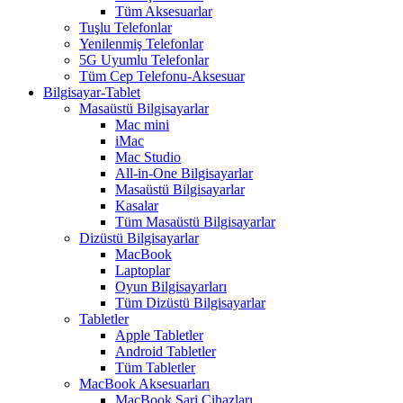
Tüm Aksesuarlar
Tuşlu Telefonlar
Yenilenmiş Telefonlar
5G Uyumlu Telefonlar
Tüm Cep Telefonu-Aksesuar
Bilgisayar-Tablet
Masaüstü Bilgisayarlar
Mac mini
iMac
Mac Studio
All-in-One Bilgisayarlar
Masaüstü Bilgisayarlar
Kasalar
Tüm Masaüstü Bilgisayarlar
Dizüstü Bilgisayarlar
MacBook
Laptoplar
Oyun Bilgisayarları
Tüm Dizüstü Bilgisayarlar
Tabletler
Apple Tabletler
Android Tabletler
Tüm Tabletler
MacBook Aksesuarları
MacBook Şarj Cihazları