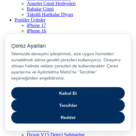
Anneler Günü Hediyeleri
Babalar Günü
Taksitli Harikalar Diyarı
Popüler Ürünler
iPhone 17
iPhone 16
iPhone Air
iPhone 16 Pro Max
iPhone 17 Pro Max
iPhone 16E
iPhone 15
iPhone 15 Plus
iPhone 15 Pro
iPhone 15 Pro Max
iPhone 14
iPhone 14 Plus
iPhone 14 Pro
iPhone 14 Pro Max
iPhone 13
iPhone 12
iPhone 11
iPhone SE
Dyson Airwrap
Dyson V15
Dyson V15 Detect Submarine