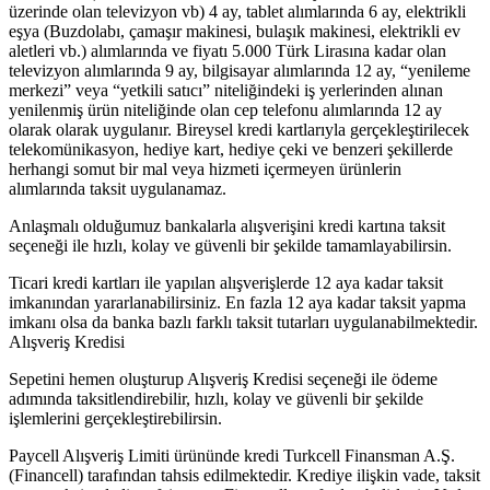
üzerinde olan televizyon vb) 4 ay, tablet alımlarında 6 ay, elektrikli
eşya (Buzdolabı, çamaşır makinesi, bulaşık makinesi, elektrikli ev
aletleri vb.) alımlarında ve fiyatı 5.000 Türk Lirasına kadar olan
televizyon alımlarında 9 ay, bilgisayar alımlarında 12 ay, “yenileme
merkezi” veya “yetkili satıcı” niteliğindeki iş yerlerinden alınan
yenilenmiş ürün niteliğinde olan cep telefonu alımlarında 12 ay
olarak olarak uygulanır. Bireysel kredi kartlarıyla gerçekleştirilecek
telekomünikasyon, hediye kart, hediye çeki ve benzeri şekillerde
herhangi somut bir mal veya hizmeti içermeyen ürünlerin
alımlarında taksit uygulanamaz.
Anlaşmalı olduğumuz bankalarla alışverişini kredi kartına taksit
seçeneği ile hızlı, kolay ve güvenli bir şekilde tamamlayabilirsin.
Ticari kredi kartları ile yapılan alışverişlerde 12 aya kadar taksit
imkanından yararlanabilirsiniz. En fazla 12 aya kadar taksit yapma
imkanı olsa da banka bazlı farklı taksit tutarları uygulanabilmektedir.
Alışveriş Kredisi
Sepetini hemen oluşturup Alışveriş Kredisi seçeneği ile ödeme
adımında taksitlendirebilir, hızlı, kolay ve güvenli bir şekilde
işlemlerini gerçekleştirebilirsin.
Paycell Alışveriş Limiti ürününde kredi Turkcell Finansman A.Ş.
(Financell) tarafından tahsis edilmektedir. Krediye ilişkin vade, taksit