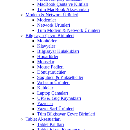
MacBook Çanta ve Kılıfları
Tüm MacBook Aksesuarları
Modem & Network Ürünleri
Modemler
Network Ürünleri
Tüm Modem & Network Ürünleri
Bilgisayar Çevre Birimleri
Monitörler
Klavyeler
BiIgisayar Kulaklıkları
Hoparlörler
Mouselar
Mouse Padleri
Dönüştürücüler
Soğutucu & Yükselticiler
Webcam Ürünleri
Kablolar
Laptop Çantaları
UPS & Güç Kaynakları
Yazıcılar
Yazıcı Sarf Ürünleri
Tüm Bilgisayar Çevre Birimleri
Tablet Aksesuarları
Tablet Kılıfları
Tablet Ekran Koruyucular