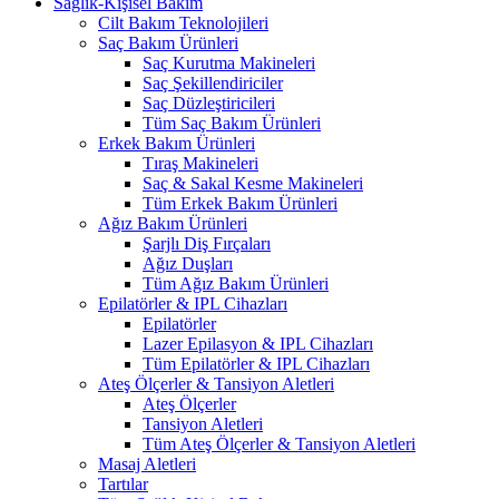
Sağlık-Kişisel Bakım
Cilt Bakım Teknolojileri
Saç Bakım Ürünleri
Saç Kurutma Makineleri
Saç Şekillendiriciler
Saç Düzleştiricileri
Tüm Saç Bakım Ürünleri
Erkek Bakım Ürünleri
Tıraş Makineleri
Saç & Sakal Kesme Makineleri
Tüm Erkek Bakım Ürünleri
Ağız Bakım Ürünleri
Şarjlı Diş Fırçaları
Ağız Duşları
Tüm Ağız Bakım Ürünleri
Epilatörler & IPL Cihazları
Epilatörler
Lazer Epilasyon & IPL Cihazları
Tüm Epilatörler & IPL Cihazları
Ateş Ölçerler & Tansiyon Aletleri
Ateş Ölçerler
Tansiyon Aletleri
Tüm Ateş Ölçerler & Tansiyon Aletleri
Masaj Aletleri
Tartılar