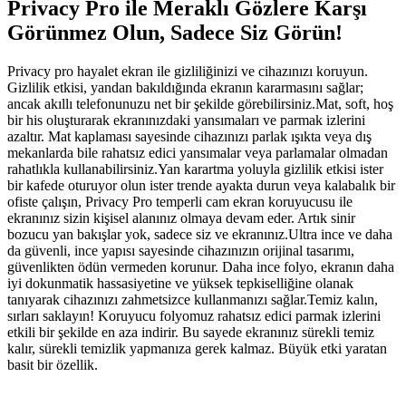
Privacy Pro ile Meraklı Gözlere Karşı
Görünmez Olun, Sadece Siz Görün!
Privacy pro hayalet ekran ile gizliliğinizi ve cihazınızı koruyun.
Gizlilik etkisi, yandan bakıldığında ekranın kararmasını sağlar;
ancak akıllı telefonunuzu net bir şekilde görebilirsiniz.Mat, soft, hoş
bir his oluşturarak ekranınızdaki yansımaları ve parmak izlerini
azaltır. Mat kaplaması sayesinde cihazınızı parlak ışıkta veya dış
mekanlarda bile rahatsız edici yansımalar veya parlamalar olmadan
rahatlıkla kullanabilirsiniz.Yan karartma yoluyla gizlilik etkisi ister
bir kafede oturuyor olun ister trende ayakta durun veya kalabalık bir
ofiste çalışın, Privacy Pro temperli cam ekran koruyucusu ile
ekranınız sizin kişisel alanınız olmaya devam eder. Artık sinir
bozucu yan bakışlar yok, sadece siz ve ekranınız.Ultra ince ve daha
da güvenli, ince yapısı sayesinde cihazınızın orijinal tasarımı,
güvenlikten ödün vermeden korunur. Daha ince folyo, ekranın daha
iyi dokunmatik hassasiyetine ve yüksek tepkiselliğine olanak
tanıyarak cihazınızı zahmetsizce kullanmanızı sağlar.Temiz kalın,
sırları saklayın! Koruyucu folyomuz rahatsız edici parmak izlerini
etkili bir şekilde en aza indirir. Bu sayede ekranınız sürekli temiz
kalır, sürekli temizlik yapmanıza gerek kalmaz. Büyük etki yaratan
basit bir özellik.