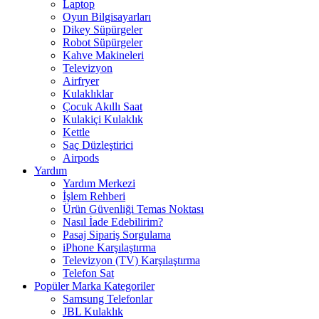
Laptop
Oyun Bilgisayarları
Dikey Süpürgeler
Robot Süpürgeler
Kahve Makineleri
Televizyon
Airfryer
Kulaklıklar
Çocuk Akıllı Saat
Kulakiçi Kulaklık
Kettle
Saç Düzleştirici
Airpods
Yardım
Yardım Merkezi
İşlem Rehberi
Ürün Güvenliği Temas Noktası
Nasıl İade Edebilirim?
Pasaj Sipariş Sorgulama
iPhone Karşılaştırma
Televizyon (TV) Karşılaştırma
Telefon Sat
Popüler Marka Kategoriler
Samsung Telefonlar
JBL Kulaklık