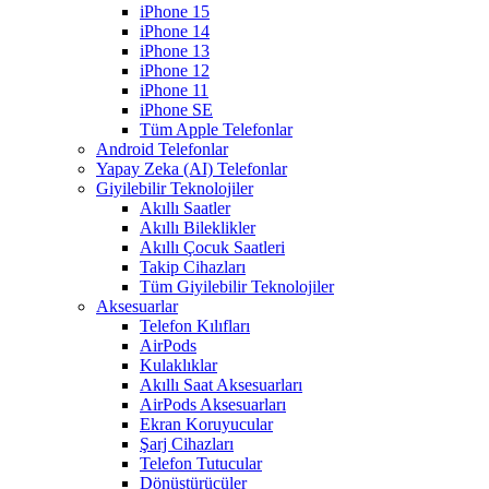
iPhone 15
iPhone 14
iPhone 13
iPhone 12
iPhone 11
iPhone SE
Tüm Apple Telefonlar
Android Telefonlar
Yapay Zeka (AI) Telefonlar
Giyilebilir Teknolojiler
Akıllı Saatler
Akıllı Bileklikler
Akıllı Çocuk Saatleri
Takip Cihazları
Tüm Giyilebilir Teknolojiler
Aksesuarlar
Telefon Kılıfları
AirPods
Kulaklıklar
Akıllı Saat Aksesuarları
AirPods Aksesuarları
Ekran Koruyucular
Şarj Cihazları
Telefon Tutucular
Dönüştürücüler