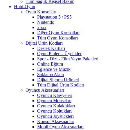
Tüm Sağlık-Kişisel Bakım
Hobi-Oyun
Oyun Konsolları
Playstation 5 / PS5
Nintendo
xbox
Diğer Oyun Konsolları
Tüm Oyun Konsolları
Dijital Ürün Kodları
Destek Kartları
Oyun Pinleri - Üyelikler
Spor - Dizi - Film Yayın Paketleri
Online Eğitim
Eğlence ve Müzik
Saklama Alanı
Dijital Sigorta Ürünleri
Tüm Dijital Ürün Kodları
Oyuncu Aksesuarları
Oyuncu Klavyeleri
Oyuncu Mouseları
Oyuncu Kulaklıkları
Oyuncu Koltukları
Oyuncu Joystickleri
Konsol Aksesuarları
Mobil Oyun Aksesuarları