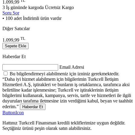
TL
1.099,99
3 İş gününde kargoda
Ücretsiz Kargo
Soru Sor
• 100 adet İndirimli ürün vardır
Diğer Satıcılar
TL
1.099,99
Sepete Ekle
Haberdar Et
Email Adresi
Bu bilgilendirmeyi alabilmeniz için izniniz gerekmektedir.
“Daha iyi hizmet alabilmem için bilgilerimin Turkcell İletişim
Hizmetleri A.Ş, iştirakleri ve bunların iş ortaklarınca, tarafımca aksi
belirtiline kadar işlenmesine; Turkcell ve iştiraklerinin iletişim
bilgilerimi kullanarak, kampanya, servis, tarife ve hizmetleri ile ilgili
duyuruları tarafıma iletmesine izin verdiğimi kabul, beyan ve taahhüt
ederim.”
Haberdar Et
ButtonIcon
Hattınız Turkcell Finansman kredili tekliflerimize uygun değildir.
Seçtiğiniz ürünü peşin olarak satın alabilirsiniz.