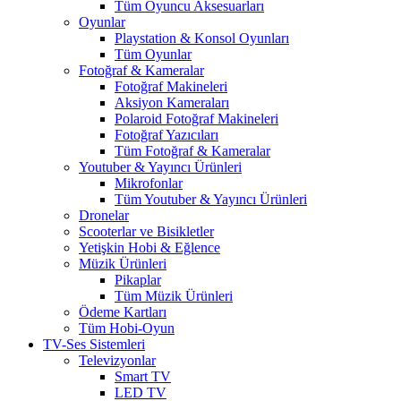
Tüm Oyuncu Aksesuarları
Oyunlar
Playstation & Konsol Oyunları
Tüm Oyunlar
Fotoğraf & Kameralar
Fotoğraf Makineleri
Aksiyon Kameraları
Polaroid Fotoğraf Makineleri
Fotoğraf Yazıcıları
Tüm Fotoğraf & Kameralar
Youtuber & Yayıncı Ürünleri
Mikrofonlar
Tüm Youtuber & Yayıncı Ürünleri
Dronelar
Scooterlar ve Bisikletler
Yetişkin Hobi & Eğlence
Müzik Ürünleri
Pikaplar
Tüm Müzik Ürünleri
Ödeme Kartları
Tüm Hobi-Oyun
TV-Ses Sistemleri
Televizyonlar
Smart TV
LED TV