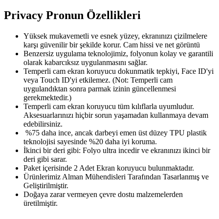
Privacy Pronun Özellikleri
Yüksek mukavemetli ve esnek yüzey, ekranınızı çizilmelere
karşı güvenilir bir şekilde korur. Cam hissi ve net görüntü
Benzersiz uygulama teknolojimiz, folyonun kolay ve garantili
olarak kabarcıksız uygulanmasını sağlar.
Temperli cam ekran koruyucu dokunmatik tepkiyi, Face ID'yi
veya Touch ID'yi etkilemez. (Not: Temperli cam
uygulandıktan sonra parmak izinin güncellenmesi
gerekmektedir.)
Temperli cam ekran koruyucu tüm kılıflarla uyumludur.
Aksesuarlarınızı hiçbir sorun yaşamadan kullanmaya devam
edebilirsiniz.
%75 daha ince, ancak darbeyi emen üst düzey TPU plastik
teknolojisi sayesinde %20 daha iyi koruma.
İkinci bir deri gibi: Folyo ultra incedir ve ekranınızı ikinci bir
deri gibi sarar.
Paket içerisinde 2 Adet Ekran koruyucu bulunmaktadır.
Ürünlerimiz Alman Mühendisleri Tarafından Tasarlanmış ve
Geliştirilmiştir.
Doğaya zarar vermeyen çevre dostu malzemelerden
üretilmiştir.