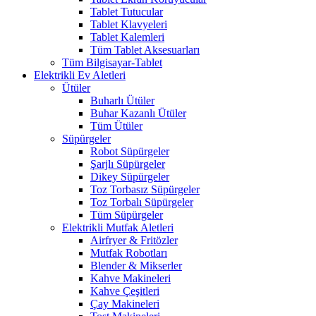
Tablet Tutucular
Tablet Klavyeleri
Tablet Kalemleri
Tüm Tablet Aksesuarları
Tüm Bilgisayar-Tablet
Elektrikli Ev Aletleri
Ütüler
Buharlı Ütüler
Buhar Kazanlı Ütüler
Tüm Ütüler
Süpürgeler
Robot Süpürgeler
Şarjlı Süpürgeler
Dikey Süpürgeler
Toz Torbasız Süpürgeler
Toz Torbalı Süpürgeler
Tüm Süpürgeler
Elektrikli Mutfak Aletleri
Airfryer & Fritözler
Mutfak Robotları
Blender & Mikserler
Kahve Makineleri
Kahve Çeşitleri
Çay Makineleri