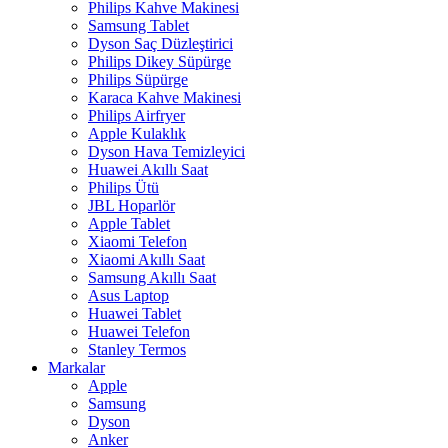
Philips Kahve Makinesi
Samsung Tablet
Dyson Saç Düzleştirici
Philips Dikey Süpürge
Philips Süpürge
Karaca Kahve Makinesi
Philips Airfryer
Apple Kulaklık
Dyson Hava Temizleyici
Huawei Akıllı Saat
Philips Ütü
JBL Hoparlör
Apple Tablet
Xiaomi Telefon
Xiaomi Akıllı Saat
Samsung Akıllı Saat
Asus Laptop
Huawei Tablet
Huawei Telefon
Stanley Termos
Markalar
Apple
Samsung
Dyson
Anker