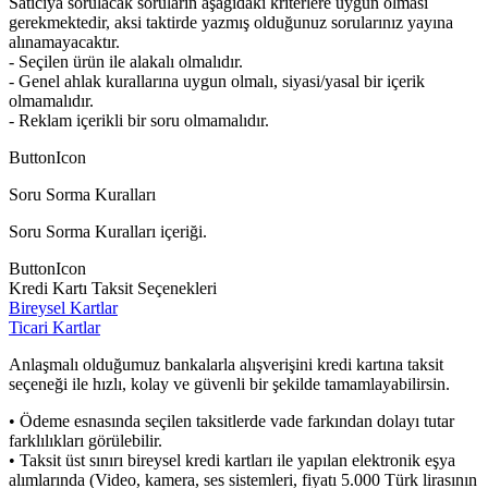
Satıcıya sorulacak soruların aşağıdaki kriterlere uygun olması
gerekmektedir, aksi taktirde yazmış olduğunuz sorularınız yayına
alınamayacaktır.
- Seçilen ürün ile alakalı olmalıdır.
- Genel ahlak kurallarına uygun olmalı, siyasi/yasal bir içerik
olmamalıdır.
- Reklam içerikli bir soru olmamalıdır.
ButtonIcon
Soru Sorma Kuralları
Soru Sorma Kuralları içeriği.
ButtonIcon
Kredi Kartı Taksit Seçenekleri
Bireysel Kartlar
Ticari Kartlar
Anlaşmalı olduğumuz bankalarla alışverişini kredi kartına taksit
seçeneği ile hızlı, kolay ve güvenli bir şekilde tamamlayabilirsin.
• Ödeme esnasında seçilen taksitlerde vade farkından dolayı tutar
farklılıkları görülebilir.
• Taksit üst sınırı bireysel kredi kartları ile yapılan elektronik eşya
alımlarında (Video, kamera, ses sistemleri, fiyatı 5.000 Türk lirasının