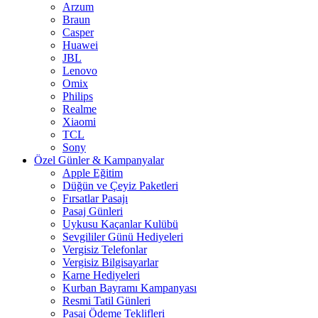
Arzum
Braun
Casper
Huawei
JBL
Lenovo
Omix
Philips
Realme
Xiaomi
TCL
Sony
Özel Günler & Kampanyalar
Apple Eğitim
Düğün ve Çeyiz Paketleri
Fırsatlar Pasajı
Pasaj Günleri
Uykusu Kaçanlar Kulübü
Sevgililer Günü Hediyeleri
Vergisiz Telefonlar
Vergisiz Bilgisayarlar
Karne Hediyeleri
Kurban Bayramı Kampanyası
Resmi Tatil Günleri
Pasaj Ödeme Teklifleri