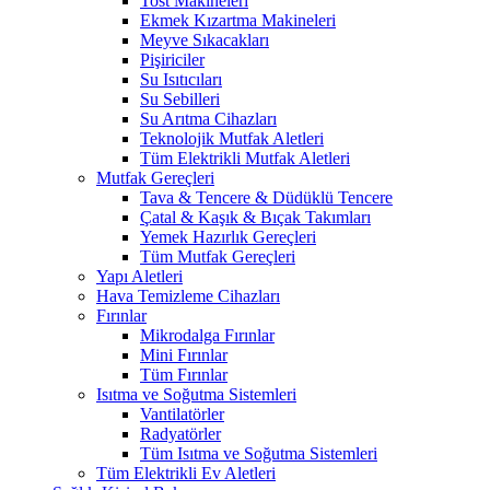
Tost Makineleri
Ekmek Kızartma Makineleri
Meyve Sıkacakları
Pişiriciler
Su Isıtıcıları
Su Sebilleri
Su Arıtma Cihazları
Teknolojik Mutfak Aletleri
Tüm Elektrikli Mutfak Aletleri
Mutfak Gereçleri
Tava & Tencere & Düdüklü Tencere
Çatal & Kaşık & Bıçak Takımları
Yemek Hazırlık Gereçleri
Tüm Mutfak Gereçleri
Yapı Aletleri
Hava Temizleme Cihazları
Fırınlar
Mikrodalga Fırınlar
Mini Fırınlar
Tüm Fırınlar
Isıtma ve Soğutma Sistemleri
Vantilatörler
Radyatörler
Tüm Isıtma ve Soğutma Sistemleri
Tüm Elektrikli Ev Aletleri