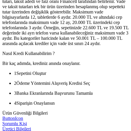
tutarı, taksit adedi ve faiz oranı Financell tarafından belirlenir. Vade
ve taksit tutarları tek bir ürün üzerinden hesaplanmış olup sepetteki
tutar üzerinden değişiklik gösterebilir. Maksimum vade
bilgisayarlarda 12, tabletlerde 6 aydır. 20.000 TL ve altındaki cep
telefonlarında maksimum vade 12 ay, 20.000 TL üzerindeki cep
telefonlarında 3 aydır. Örneğin, sepetinizde 22.600 TL ve 19.500 TL
değerinde iki ayrı telefon varsa kullanabileceğiniz maksimum vade 3
aydır. Bu kategoriler haricinde kalan ve 50.001 TL – 100.000 TL
arasında açılacak krediler için vade üst sınırı 24 aydır.
Nasıl Kredi Kullanabilirim ?
Bir kaç adımda, krediniz anında onaylanır.
1
Sepetini Oluştur
2
Ödeme Yöntemini Alışveriş Kredisi Seç
3
Banka Ekranlarında Başvurunu Tamamla
4
Siparişin Onaylansın
Ürün Güvenliği Bilgileri
ButtonIcon
Sorumlu Kişi
Üretici Bilgileri