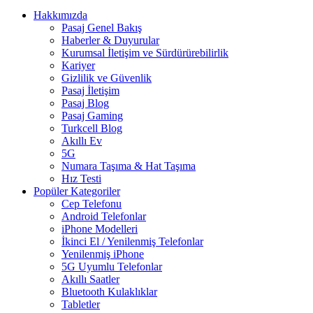
Hakkımızda
Pasaj Genel Bakış
Haberler & Duyurular
Kurumsal İletişim ve Sürdürürebilirlik
Kariyer
Gizlilik ve Güvenlik
Pasaj İletişim
Pasaj Blog
Pasaj Gaming
Turkcell Blog
Akıllı Ev
5G
Numara Taşıma & Hat Taşıma
Hız Testi
Popüler Kategoriler
Cep Telefonu
Android Telefonlar
iPhone Modelleri
İkinci El / Yenilenmiş Telefonlar
Yenilenmiş iPhone
5G Uyumlu Telefonlar
Akıllı Saatler
Bluetooth Kulaklıklar
Tabletler