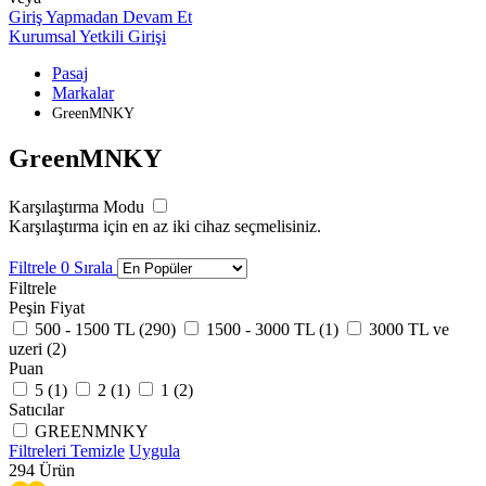
Giriş Yapmadan Devam Et
Kurumsal Yetkili Girişi
Pasaj
Markalar
GreenMNKY
GreenMNKY
Karşılaştırma Modu
Karşılaştırma için en az iki cihaz seçmelisiniz.
Filtrele
0
Sırala
Filtrele
Peşin Fiyat
500 - 1500 TL (
290
)
1500 - 3000 TL (
1
)
3000 TL ve
uzeri (
2
)
Puan
5 (
1
)
2 (
1
)
1 (
2
)
Satıcılar
GREENMNKY
Filtreleri Temizle
Uygula
294
Ürün