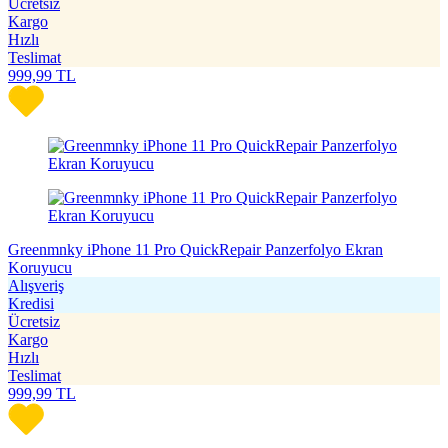
Ücretsiz
Kargo
Hızlı
Teslimat
999,99
TL
Greenmnky iPhone 11 Pro QuickRepair Panzerfolyo Ekran
Koruyucu
Alışveriş
Kredisi
Ücretsiz
Kargo
Hızlı
Teslimat
999,99
TL