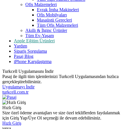
Ofis Malzemeleri
Evrak İmha Makineleri
Ofis Mobilyaları
Masaüstü Gereçleri
Tüm Ofis Malzemeleri
Akıllı & İlginç Ürünler
Tüm Ev-Yaşam
Apple Eğitim Ürünleri
Yardım
Sipariş Sorgulama
Pasaj Blog
iPhone Karşılaştırma
Turkcell Uygulamasını İndir
Pasaj ile ilgili tüm işlemlerinizi Turkcell Uygulamasından hızlıca
gerçekleştirebilirsiniz.
Uygulamayı İndir
turkcell.com.tr
Hızlı Giriş
Size özel ödeme avantajları ve size özel tekliflerden faydalanmak
için Giriş Yap/Üye Ol seçeneği ile devam edebilirsiniz.
Hızlı Giriş
veya