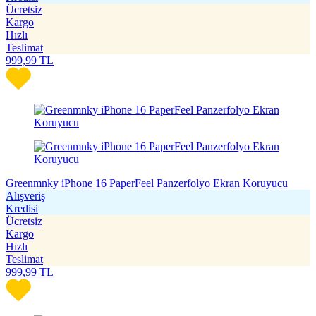
Ücretsiz
Kargo
Hızlı
Teslimat
999,99
TL
Greenmnky iPhone 16 PaperFeel Panzerfolyo Ekran Koruyucu
Alışveriş
Kredisi
Ücretsiz
Kargo
Hızlı
Teslimat
999,99
TL