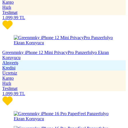
Kargo
Hızlı
Teslimat
1.099,99
TL
Greenmnky iPhone 12 Mini PrivacyPro Panzerfolyo Ekran
Koruyucu
Alışveriş
Kredisi
Ücretsiz
Kargo
Hızlı
Teslimat
1.099,99
TL