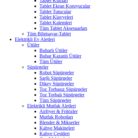
Tablet Kılıfları
Tablet Ekran Koruyucular
Tablet Tutucular
Tablet Klavyeleri
Tablet Kalemleri
Tüm Tablet Aksesuarları
Tüm Bilgisayar-Tablet
Elektrikli Ev Aletleri
Ütüler
Buharlı Ütüler
Buhar Kazanlı Ütüler
Tüm Ütüler
Süpürgeler
Robot Süpürgeler
Şarjlı Süpürgeler
Dikey Süpürgeler
Toz Torbasız Süpürgeler
Toz Torbalı Süpürgeler
Tüm Süpürgeler
Elektrikli Mutfak Aletleri
Airfryer & Fritözler
Mutfak Robotları
Blender & Mikserler
Kahve Makineleri
Kahve Çeşitleri