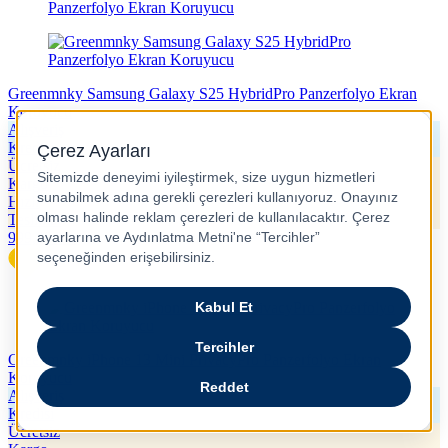
Greenmnky Samsung Galaxy S25 HybridPro Panzerfolyo Ekran
Koruyucu
Alışveriş
Kredisi
Ücretsiz
Kargo
Hızlı
Teslimat
999,99
TL
Greenmnky iPhone 13 Mini PrivacyPro Panzerfolyo Ekran
Koruyucu
Alışveriş
Kredisi
Ücretsiz