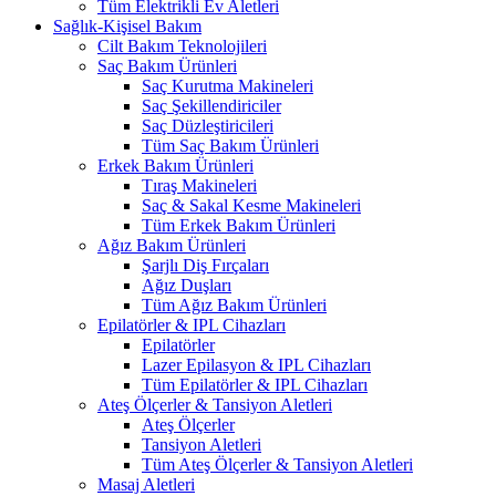
Tüm Elektrikli Ev Aletleri
Sağlık-Kişisel Bakım
Cilt Bakım Teknolojileri
Saç Bakım Ürünleri
Saç Kurutma Makineleri
Saç Şekillendiriciler
Saç Düzleştiricileri
Tüm Saç Bakım Ürünleri
Erkek Bakım Ürünleri
Tıraş Makineleri
Saç & Sakal Kesme Makineleri
Tüm Erkek Bakım Ürünleri
Ağız Bakım Ürünleri
Şarjlı Diş Fırçaları
Ağız Duşları
Tüm Ağız Bakım Ürünleri
Epilatörler & IPL Cihazları
Epilatörler
Lazer Epilasyon & IPL Cihazları
Tüm Epilatörler & IPL Cihazları
Ateş Ölçerler & Tansiyon Aletleri
Ateş Ölçerler
Tansiyon Aletleri
Tüm Ateş Ölçerler & Tansiyon Aletleri
Masaj Aletleri