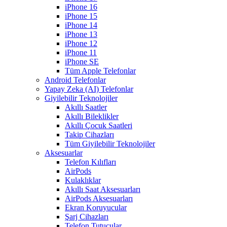
iPhone 16
iPhone 15
iPhone 14
iPhone 13
iPhone 12
iPhone 11
iPhone SE
Tüm Apple Telefonlar
Android Telefonlar
Yapay Zeka (AI) Telefonlar
Giyilebilir Teknolojiler
Akıllı Saatler
Akıllı Bileklikler
Akıllı Çocuk Saatleri
Takip Cihazları
Tüm Giyilebilir Teknolojiler
Aksesuarlar
Telefon Kılıfları
AirPods
Kulaklıklar
Akıllı Saat Aksesuarları
AirPods Aksesuarları
Ekran Koruyucular
Şarj Cihazları
Telefon Tutucular