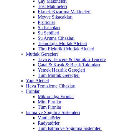
Çay Makineleri
Tost Makineleri
Ekmek Kızartma Makineleri
Meyve Sıkacakları
Pişiriciler
Su Isıtıcıları
Su Sebilleri
Su Arıtma Cihazları
Teknolojik Mutfak Aletleri
Tüm Elektrikli Mutfak Aletleri
Mutfak Gereçleri
Tava & Tencere & Düdüklü Tencere
Çatal & Kaşık & Bıçak Takımları
Yemek Hazırlık Gereçleri
Tüm Mutfak Gereçleri
Yapı Aletleri
Hava Temizleme Cihazları
Fırınlar
Mikrodalga Fırınlar
Mini Fırınlar
Tüm Fırınlar
Isıtma ve Soğutma Sistemleri
Vantilatörler
Radyatörler
Tüm Isıtma ve Soğutma Sistemleri