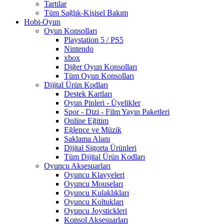
Tartılar
Tüm Sağlık-Kişisel Bakım
Hobi-Oyun
Oyun Konsolları
Playstation 5 / PS5
Nintendo
xbox
Diğer Oyun Konsolları
Tüm Oyun Konsolları
Dijital Ürün Kodları
Destek Kartları
Oyun Pinleri - Üyelikler
Spor - Dizi - Film Yayın Paketleri
Online Eğitim
Eğlence ve Müzik
Saklama Alanı
Dijital Sigorta Ürünleri
Tüm Dijital Ürün Kodları
Oyuncu Aksesuarları
Oyuncu Klavyeleri
Oyuncu Mouseları
Oyuncu Kulaklıkları
Oyuncu Koltukları
Oyuncu Joystickleri
Konsol Aksesuarları