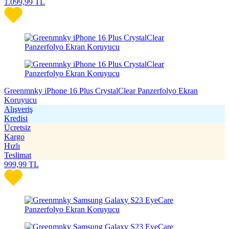
1.099,99
TL
Greenmnky iPhone 16 Plus CrystalClear Panzerfolyo Ekran
Koruyucu
Alışveriş
Kredisi
Ücretsiz
Kargo
Hızlı
Teslimat
999,99
TL