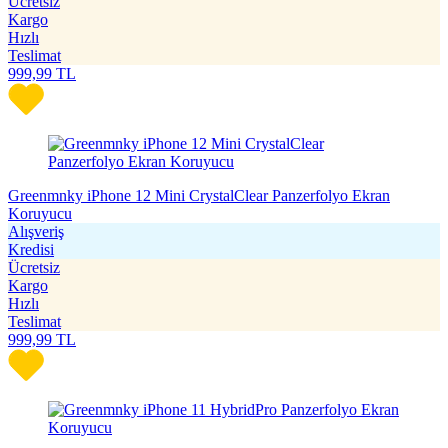
Ücretsiz
Kargo
Hızlı
Teslimat
999,99
TL
Greenmnky iPhone 12 Mini CrystalClear Panzerfolyo Ekran
Koruyucu
Alışveriş
Kredisi
Ücretsiz
Kargo
Hızlı
Teslimat
999,99
TL