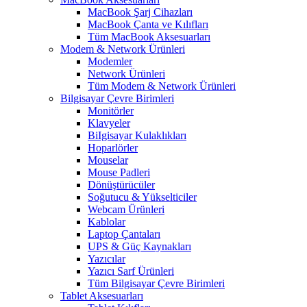
MacBook Şarj Cihazları
MacBook Çanta ve Kılıfları
Tüm MacBook Aksesuarları
Modem & Network Ürünleri
Modemler
Network Ürünleri
Tüm Modem & Network Ürünleri
Bilgisayar Çevre Birimleri
Monitörler
Klavyeler
BiIgisayar Kulaklıkları
Hoparlörler
Mouselar
Mouse Padleri
Dönüştürücüler
Soğutucu & Yükselticiler
Webcam Ürünleri
Kablolar
Laptop Çantaları
UPS & Güç Kaynakları
Yazıcılar
Yazıcı Sarf Ürünleri
Tüm Bilgisayar Çevre Birimleri
Tablet Aksesuarları