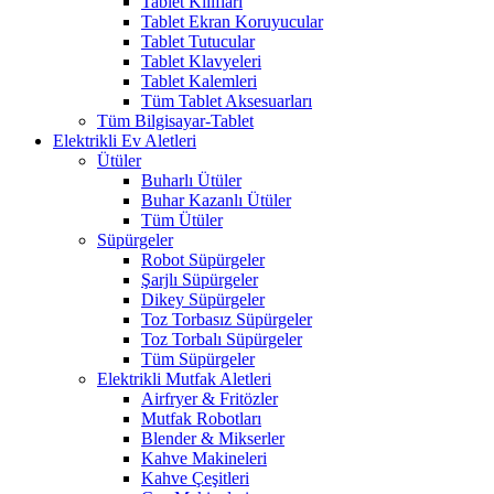
Tablet Kılıfları
Tablet Ekran Koruyucular
Tablet Tutucular
Tablet Klavyeleri
Tablet Kalemleri
Tüm Tablet Aksesuarları
Tüm Bilgisayar-Tablet
Elektrikli Ev Aletleri
Ütüler
Buharlı Ütüler
Buhar Kazanlı Ütüler
Tüm Ütüler
Süpürgeler
Robot Süpürgeler
Şarjlı Süpürgeler
Dikey Süpürgeler
Toz Torbasız Süpürgeler
Toz Torbalı Süpürgeler
Tüm Süpürgeler
Elektrikli Mutfak Aletleri
Airfryer & Fritözler
Mutfak Robotları
Blender & Mikserler
Kahve Makineleri
Kahve Çeşitleri