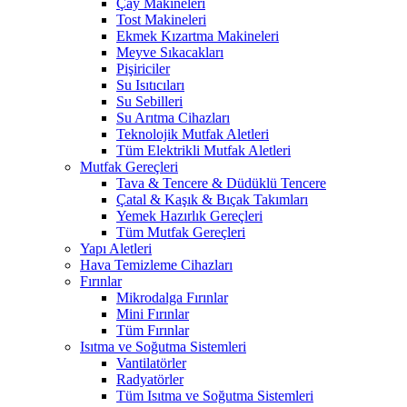
Çay Makineleri
Tost Makineleri
Ekmek Kızartma Makineleri
Meyve Sıkacakları
Pişiriciler
Su Isıtıcıları
Su Sebilleri
Su Arıtma Cihazları
Teknolojik Mutfak Aletleri
Tüm Elektrikli Mutfak Aletleri
Mutfak Gereçleri
Tava & Tencere & Düdüklü Tencere
Çatal & Kaşık & Bıçak Takımları
Yemek Hazırlık Gereçleri
Tüm Mutfak Gereçleri
Yapı Aletleri
Hava Temizleme Cihazları
Fırınlar
Mikrodalga Fırınlar
Mini Fırınlar
Tüm Fırınlar
Isıtma ve Soğutma Sistemleri
Vantilatörler
Radyatörler
Tüm Isıtma ve Soğutma Sistemleri