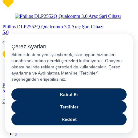
Philips DLP2552Q Qualcomm 3.0 Araç Şarj Cihazı
5,0
Gelince Haber Ver
Philips CHP7010W 1140 Joule Tekli Akım Korumalı Priz
5,0
Gelince Haber Ver
1
...
7
8
9