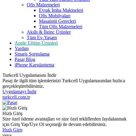
Ofis Malzemeleri
Evrak İmha Makineleri
Ofis Mobilyaları
Masaüstü Gereçleri
Tüm Ofis Malzemeleri
Akıllı & İlginç Ürünler
Tüm Ev-Yaşam
Apple Eğitim Ürünleri
Yardım
Sipariş Sorgulama
Pasaj Blog
iPhone Karşılaştırma
Turkcell Uygulamasını İndir
Pasaj ile ilgili tüm işlemlerinizi Turkcell Uygulamasından hızlıca
gerçekleştirebilirsiniz.
Uygulamayı İndir
turkcell.com.tr
Hızlı Giriş
Size özel ödeme avantajları ve size özel tekliflerden faydalanmak
için Giriş Yap/Üye Ol seçeneği ile devam edebilirsiniz.
Hızlı Giriş
veya