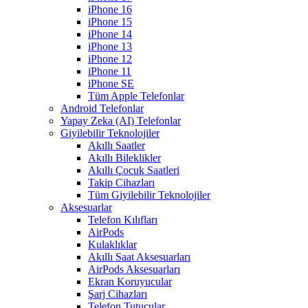
iPhone 16
iPhone 15
iPhone 14
iPhone 13
iPhone 12
iPhone 11
iPhone SE
Tüm Apple Telefonlar
Android Telefonlar
Yapay Zeka (AI) Telefonlar
Giyilebilir Teknolojiler
Akıllı Saatler
Akıllı Bileklikler
Akıllı Çocuk Saatleri
Takip Cihazları
Tüm Giyilebilir Teknolojiler
Aksesuarlar
Telefon Kılıfları
AirPods
Kulaklıklar
Akıllı Saat Aksesuarları
AirPods Aksesuarları
Ekran Koruyucular
Şarj Cihazları
Telefon Tutucular