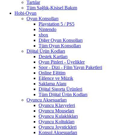
Tartılar
Tüm Sağlık-Kişisel Bakım
Hobi-Oyun
Oyun Konsolları
Playstation 5 / PS5
Nintendo
xbox
Diğer Oyun Konsolları
Tüm Oyun Konsolları
Dijital Ürün Kodları
Destek Kartları
Oyun Pinleri - Üyelikler
Spor - Dizi - Film Yayın Paketleri
Online Eğitim
Eğlence ve Müzik
Saklama Alanı
Dijital Sigorta Ürünleri
Tüm Dijital Ürün Kodları
Oyuncu Aksesuarları
Oyuncu Klavyeleri
Oyuncu Mouseları
Oyuncu Kulaklıkları
Oyuncu Koltukları
Oyuncu Joystickleri
Konsol Aksesuarları