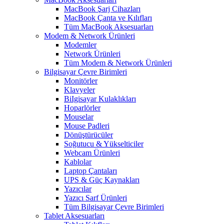
MacBook Şarj Cihazları
MacBook Çanta ve Kılıfları
Tüm MacBook Aksesuarları
Modem & Network Ürünleri
Modemler
Network Ürünleri
Tüm Modem & Network Ürünleri
Bilgisayar Çevre Birimleri
Monitörler
Klavyeler
BiIgisayar Kulaklıkları
Hoparlörler
Mouselar
Mouse Padleri
Dönüştürücüler
Soğutucu & Yükselticiler
Webcam Ürünleri
Kablolar
Laptop Çantaları
UPS & Güç Kaynakları
Yazıcılar
Yazıcı Sarf Ürünleri
Tüm Bilgisayar Çevre Birimleri
Tablet Aksesuarları