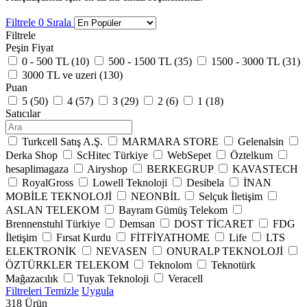
Filtrele
0
Sırala
Filtrele
Peşin Fiyat
0 - 500 TL (
10
)
500 - 1500 TL (
35
)
1500 - 3000 TL (
31
)
3000 TL ve uzeri (
130
)
Puan
5 (
50
)
4 (
57
)
3 (
29
)
2 (
6
)
1 (
18
)
Satıcılar
Turkcell Satış A.Ş.
MARMARA STORE
Gelenalsin
Derka Shop
ScHitec Türkiye
WebSepet
Öztelkum
hesaplimagaza
Airyshop
BERKEGRUP
KAVASTECH
RoyalGross
Lowell Teknoloji
Desibela
İNAN
MOBİLE TEKNOLOJİ
NEONBİL
Selçuk İletişim
ASLAN TELEKOM
Bayram Gümüş Telekom
Brennenstuhl Türkiye
Demsan
DOST TİCARET
FDG
İletişim
Fırsat Kurdu
FİTFİYATHOME
Life
LTS
ELEKTRONİK
NEVASEN
ONURALP TEKNOLOJİ
ÖZTÜRKLER TELEKOM
Teknolom
Teknotürk
Mağazacılık
Tuyak Teknoloji
Veracell
Filtreleri Temizle
Uygula
318
Ürün