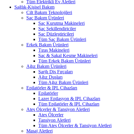
Tüm Elektrikli Ev Aletleri
Sağlık-Kişisel Bakım
Cilt Bakım Teknolojileri
Saç Bakım Ürünleri
Saç Kurutma Makineleri
Saç Şekillendiriciler
Saç Düzleştiricileri
Tüm Saç Bakım Ürünleri
Erkek Bakım Ürünleri
Tıraş Makineleri
Saç & Sakal Kesme Makineleri
Tüm Erkek Bakım Ürünleri
Ağız Bakım Ürünleri
Şarjlı Diş Fırçaları
Ağız Duşları
Tüm Ağız Bakım Ürünleri
Epilatörler & IPL Cihazları
Epilatörler
Lazer Epilasyon & IPL Cihazları
Tüm Epilatörler & IPL Cihazları
Ateş Ölçerler & Tansiyon Aletleri
Ateş Ölçerler
Tansiyon Aletleri
Tüm Ateş Ölçerler & Tansiyon Aletleri
Masaj Aletleri