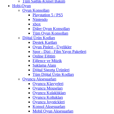
Tüm Sağlık-Kişisel Bakım
Hobi-Oyun
Oyun Konsolları
Playstation 5 / PS5
Nintendo
xbox
Diğer Oyun Konsolları
Tüm Oyun Konsolları
Dijital Ürün Kodları
Destek Kartları
Oyun Pinleri - Üyelikler
Spor - Dizi - Film Yayın Paketleri
Online Eğitim
Eğlence ve Müzik
Saklama Alanı
Dijital Sigorta Ürünleri
Tüm Dijital Ürün Kodları
Oyuncu Aksesuarları
Oyuncu Klavyeleri
Oyuncu Mouseları
Oyuncu Kulaklıkları
Oyuncu Koltukları
Oyuncu Joystickleri
Konsol Aksesuarları
Mobil Oyun Aksesuarları