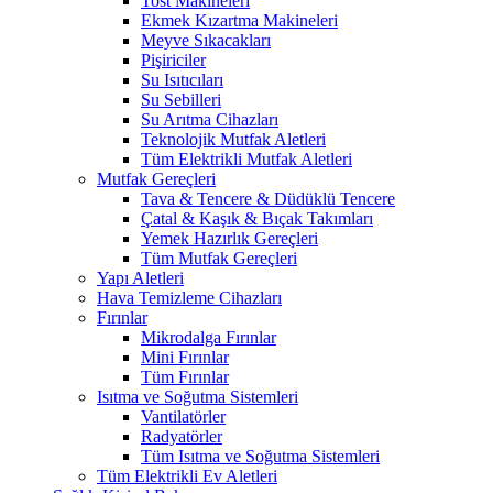
Tost Makineleri
Ekmek Kızartma Makineleri
Meyve Sıkacakları
Pişiriciler
Su Isıtıcıları
Su Sebilleri
Su Arıtma Cihazları
Teknolojik Mutfak Aletleri
Tüm Elektrikli Mutfak Aletleri
Mutfak Gereçleri
Tava & Tencere & Düdüklü Tencere
Çatal & Kaşık & Bıçak Takımları
Yemek Hazırlık Gereçleri
Tüm Mutfak Gereçleri
Yapı Aletleri
Hava Temizleme Cihazları
Fırınlar
Mikrodalga Fırınlar
Mini Fırınlar
Tüm Fırınlar
Isıtma ve Soğutma Sistemleri
Vantilatörler
Radyatörler
Tüm Isıtma ve Soğutma Sistemleri
Tüm Elektrikli Ev Aletleri