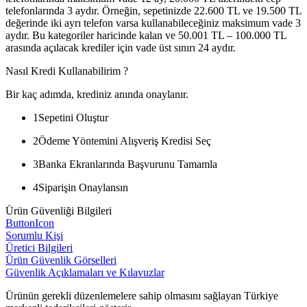
telefonlarında 3 aydır. Örneğin, sepetinizde 22.600 TL ve 19.500 TL
değerinde iki ayrı telefon varsa kullanabileceğiniz maksimum vade 3
aydır. Bu kategoriler haricinde kalan ve 50.001 TL – 100.000 TL
arasında açılacak krediler için vade üst sınırı 24 aydır.
Nasıl Kredi Kullanabilirim ?
Bir kaç adımda, krediniz anında onaylanır.
1
Sepetini Oluştur
2
Ödeme Yöntemini Alışveriş Kredisi Seç
3
Banka Ekranlarında Başvurunu Tamamla
4
Siparişin Onaylansın
Ürün Güvenliği Bilgileri
ButtonIcon
Sorumlu Kişi
Üretici Bilgileri
Ürün Güvenlik Görselleri
Güvenlik Açıklamaları ve Kılavuzlar
Ürünün gerekli düzenlemelere sahip olmasını sağlayan Türkiye