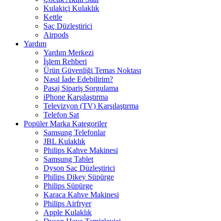
Kulakiçi Kulaklık
Kettle
Saç Düzleştirici
Airpods
Yardım
Yardım Merkezi
İşlem Rehberi
Ürün Güvenliği Temas Noktası
Nasıl İade Edebilirim?
Pasaj Sipariş Sorgulama
iPhone Karşılaştırma
Televizyon (TV) Karşılaştırma
Telefon Sat
Popüler Marka Kategoriler
Samsung Telefonlar
JBL Kulaklık
Philips Kahve Makinesi
Samsung Tablet
Dyson Saç Düzleştirici
Philips Dikey Süpürge
Philips Süpürge
Karaca Kahve Makinesi
Philips Airfryer
Apple Kulaklık