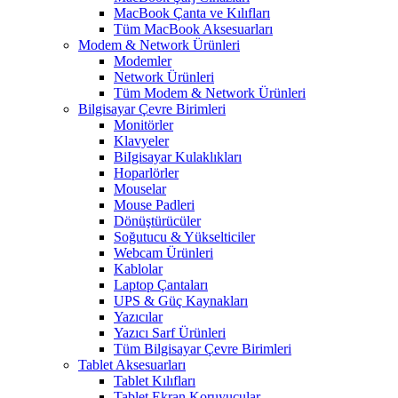
MacBook Çanta ve Kılıfları
Tüm MacBook Aksesuarları
Modem & Network Ürünleri
Modemler
Network Ürünleri
Tüm Modem & Network Ürünleri
Bilgisayar Çevre Birimleri
Monitörler
Klavyeler
BiIgisayar Kulaklıkları
Hoparlörler
Mouselar
Mouse Padleri
Dönüştürücüler
Soğutucu & Yükselticiler
Webcam Ürünleri
Kablolar
Laptop Çantaları
UPS & Güç Kaynakları
Yazıcılar
Yazıcı Sarf Ürünleri
Tüm Bilgisayar Çevre Birimleri
Tablet Aksesuarları
Tablet Kılıfları
Tablet Ekran Koruyucular