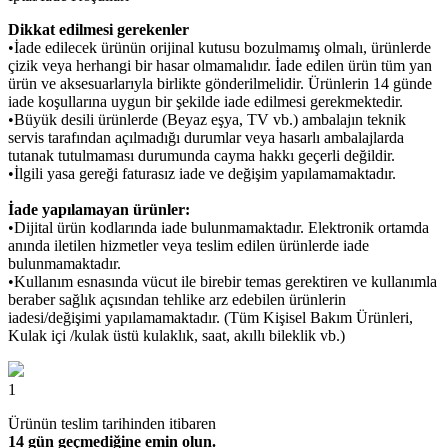
Dikkat edilmesi gerekenler
•İade edilecek ürünün orijinal kutusu bozulmamış olmalı, ürünlerde
çizik veya herhangi bir hasar olmamalıdır. İade edilen ürün tüm yan
ürün ve aksesuarlarıyla birlikte gönderilmelidir. Ürünlerin 14 günde
iade koşullarına uygun bir şekilde iade edilmesi gerekmektedir.
•Büyük desili ürünlerde (Beyaz eşya, TV vb.) ambalajın teknik
servis tarafından açılmadığı durumlar veya hasarlı ambalajlarda
tutanak tutulmaması durumunda cayma hakkı geçerli değildir.
•İlgili yasa gereği faturasız iade ve değişim yapılamamaktadır.
İade yapılamayan ürünler:
•Dijital ürün kodlarında iade bulunmamaktadır. Elektronik ortamda
anında iletilen hizmetler veya teslim edilen ürünlerde iade
bulunmamaktadır.
•Kullanım esnasında vücut ile birebir temas gerektiren ve kullanımla
beraber sağlık açısından tehlike arz edebilen ürünlerin
iadesi/değişimi yapılamamaktadır. (Tüm Kişisel Bakım Ürünleri,
Kulak içi /kulak üstü kulaklık, saat, akıllı bileklik vb.)
1
Ürünün teslim tarihinden itibaren
14 gün geçmediğine emin olun.