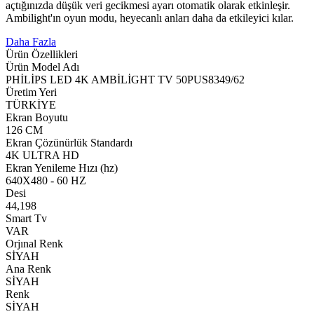
açtığınızda düşük veri gecikmesi ayarı otomatik olarak etkinleşir.
Ambilight'ın oyun modu, heyecanlı anları daha da etkileyici kılar.
Daha Fazla
Ürün Özellikleri
Ürün Model Adı
PHİLİPS LED 4K AMBİLİGHT TV 50PUS8349/62
Üretim Yeri
TÜRKİYE
Ekran Boyutu
126 CM
Ekran Çözünürlük Standardı
4K ULTRA HD
Ekran Yenileme Hızı (hz)
640X480 - 60 HZ
Desi
44,198
Smart Tv
VAR
Orjınal Renk
SİYAH
Ana Renk
SİYAH
Renk
SİYAH