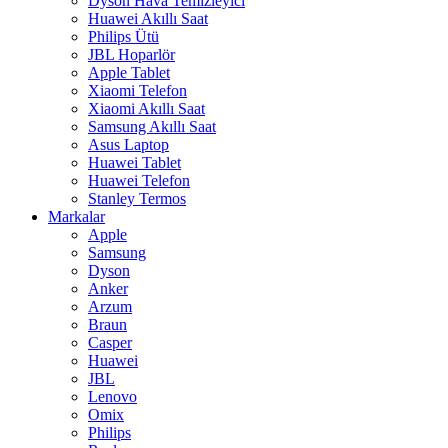
Dyson Hava Temizleyici
Huawei Akıllı Saat
Philips Ütü
JBL Hoparlör
Apple Tablet
Xiaomi Telefon
Xiaomi Akıllı Saat
Samsung Akıllı Saat
Asus Laptop
Huawei Tablet
Huawei Telefon
Stanley Termos
Markalar
Apple
Samsung
Dyson
Anker
Arzum
Braun
Casper
Huawei
JBL
Lenovo
Omix
Philips