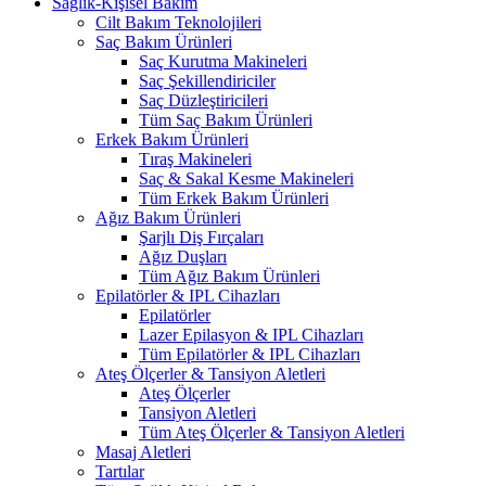
Sağlık-Kişisel Bakım
Cilt Bakım Teknolojileri
Saç Bakım Ürünleri
Saç Kurutma Makineleri
Saç Şekillendiriciler
Saç Düzleştiricileri
Tüm Saç Bakım Ürünleri
Erkek Bakım Ürünleri
Tıraş Makineleri
Saç & Sakal Kesme Makineleri
Tüm Erkek Bakım Ürünleri
Ağız Bakım Ürünleri
Şarjlı Diş Fırçaları
Ağız Duşları
Tüm Ağız Bakım Ürünleri
Epilatörler & IPL Cihazları
Epilatörler
Lazer Epilasyon & IPL Cihazları
Tüm Epilatörler & IPL Cihazları
Ateş Ölçerler & Tansiyon Aletleri
Ateş Ölçerler
Tansiyon Aletleri
Tüm Ateş Ölçerler & Tansiyon Aletleri
Masaj Aletleri
Tartılar