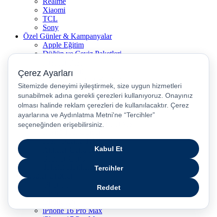
Realme
Xiaomi
TCL
Sony
Özel Günler & Kampanyalar
Apple Eğitim
Düğün ve Çeyiz Paketleri
Fırsatlar Pasajı
Pasaj Günleri
Uykusu Kaçanlar Kulübü
Sevgililer Günü Hediyeleri
Vergisiz Telefonlar
Vergisiz Bilgisayarlar
Karne Hediyeleri
Kurban Bayramı Kampanyası
Resmi Tatil Günleri
Pasaj Ödeme Teklifleri
Anneler Günü Hediyeleri
Babalar Günü
Taksitli Harikalar Diyarı
Popüler Ürünler
iPhone 17
iPhone 16
iPhone Air
iPhone 16 Pro Max