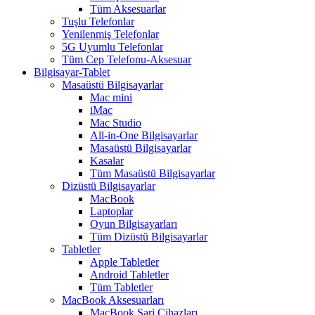
Tüm Aksesuarlar
Tuşlu Telefonlar
Yenilenmiş Telefonlar
5G Uyumlu Telefonlar
Tüm Cep Telefonu-Aksesuar
Bilgisayar-Tablet
Masaüstü Bilgisayarlar
Mac mini
iMac
Mac Studio
All-in-One Bilgisayarlar
Masaüstü Bilgisayarlar
Kasalar
Tüm Masaüstü Bilgisayarlar
Dizüstü Bilgisayarlar
MacBook
Laptoplar
Oyun Bilgisayarları
Tüm Dizüstü Bilgisayarlar
Tabletler
Apple Tabletler
Android Tabletler
Tüm Tabletler
MacBook Aksesuarları
MacBook Şarj Cihazları