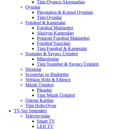
Tüm Oyuncu Aksesuarları
Oyunlar
Playstation & Konsol Oyunları
Tüm Oyunlar
Fotoğraf & Kameralar
Fotoğraf Makineleri
Aksiyon Kameraları
Polaroid Fotoğraf Makineleri
Fotoğraf Yazıcıları
Tüm Fotoğraf & Kameralar
Youtuber & Yayıncı Ürünleri
Mikrofonlar
Tüm Youtuber & Yayıncı Ürünleri
Dronelar
Scooterlar ve Bisikletler
Yetişkin Hobi & Eğlence
Müzik Ürünleri
Pikaplar
Tüm Müzik Ürünleri
Ödeme Kartları
Tüm Hobi-Oyun
TV-Ses Sistemleri
Televizyonlar
Smart TV
LED TV