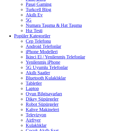
Pasaj Gaming
Turkcell Blog
Akıllı Ev
5G
Numara Taşıma & Hat Taşıma
Hız Testi
Popüler Kategoriler
Cep Telefonu
Android Telefonlar
iPhone Modelleri
İkinci El / Yenilenmiş Telefonlar
Yenilenmiş iPhone
5G Uyumlu Telefonlar
Akıllı Saatler
Bluetooth Kulaklıklar
Tabletler
Laptop
Oyun Bilgisayarları
Dikey Süpürgeler
Robot Süpürgeler
Kahve Makineleri
Televizyon
Airfryer
Kulaklıklar
Çocuk Akıllı Saat