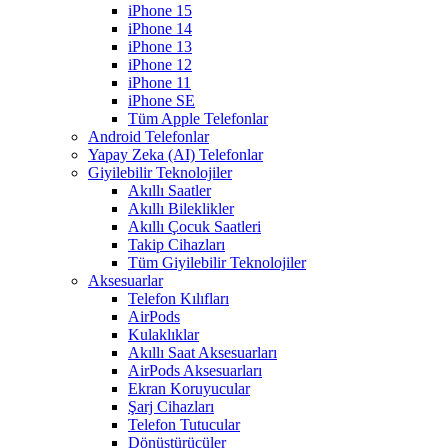
iPhone 15
iPhone 14
iPhone 13
iPhone 12
iPhone 11
iPhone SE
Tüm Apple Telefonlar
Android Telefonlar
Yapay Zeka (AI) Telefonlar
Giyilebilir Teknolojiler
Akıllı Saatler
Akıllı Bileklikler
Akıllı Çocuk Saatleri
Takip Cihazları
Tüm Giyilebilir Teknolojiler
Aksesuarlar
Telefon Kılıfları
AirPods
Kulaklıklar
Akıllı Saat Aksesuarları
AirPods Aksesuarları
Ekran Koruyucular
Şarj Cihazları
Telefon Tutucular
Dönüştürücüler