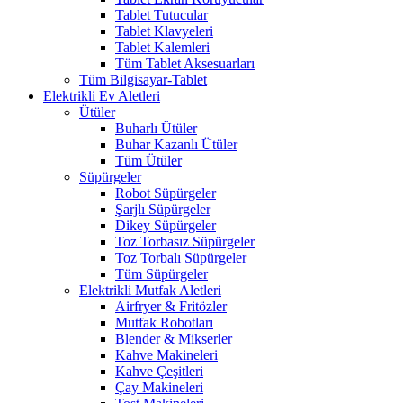
Tablet Tutucular
Tablet Klavyeleri
Tablet Kalemleri
Tüm Tablet Aksesuarları
Tüm Bilgisayar-Tablet
Elektrikli Ev Aletleri
Ütüler
Buharlı Ütüler
Buhar Kazanlı Ütüler
Tüm Ütüler
Süpürgeler
Robot Süpürgeler
Şarjlı Süpürgeler
Dikey Süpürgeler
Toz Torbasız Süpürgeler
Toz Torbalı Süpürgeler
Tüm Süpürgeler
Elektrikli Mutfak Aletleri
Airfryer & Fritözler
Mutfak Robotları
Blender & Mikserler
Kahve Makineleri
Kahve Çeşitleri
Çay Makineleri