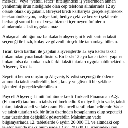
merkezi” veya “yetkili satıcı” niteliğindeki iş yerlerinden alınan
yenilenmiş ürün niteliğinde olan cep telefonu alımlarında 12 ay
olarak olarak uygulanır. Bireysel kredi kartlarıyla gerçekleştirilecek
telekomünikasyon, hediye kart, hediye çeki ve benzeri şekillerde
herhangi somut bir mal veya hizmeti içermeyen ürünlerin
alımlarında taksit uygulanamaz.
Anlaşmalı olduğumuz bankalarla alışverişini kredi kartına taksit
seçeneği ile hızlı, kolay ve güvenli bir şekilde tamamlayabilirsin.
Ticari kredi kartları ile yapılan alışverişlerde 12 aya kadar taksit
imkanından yararlanabilirsiniz. En fazla 12 aya kadar taksit yapma
imkanı olsa da banka bazlı farklı taksit tutarları uygulanabilmektedir.
Alışveriş Kredisi
Sepetini hemen oluşturup Alışveriş Kredisi seçeneği ile ödeme
adımında taksitlendirebilir, hızlı, kolay ve güvenli bir şekilde
işlemlerini gerçekleştirebilirsin.
Paycell Alışveriş Limiti ürününde kredi Turkcell Finansman A.Ş.
(Financell) tarafından tahsis edilmektedir. Krediye ilişkin vade, taksit
tutarı, taksit adedi ve faiz oranı Financell tarafından belirlenir. Vade
ve taksit tutarları tek bir ürün üzerinden hesaplanmış olup sepetteki
tutar üzerinden değişiklik gösterebilir. Maksimum vade
bilgisayarlarda 12, tabletlerde 6 aydır. 20.000 TL ve altındaki cep
telefonlarında maksimum vade 12 ay, 20.000 TL üzerindeki cep