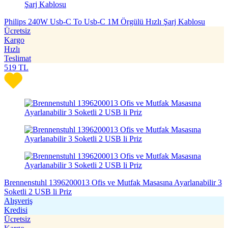
Philips 240W Usb-C To Usb-C 1M Örgülü Hızlı Şarj Kablosu
Ücretsiz
Kargo
Hızlı
Teslimat
519
TL
Brennenstuhl 1396200013 Ofis ve Mutfak Masasına Ayarlanabilir 3
Soketli 2 USB li Priz
Alışveriş
Kredisi
Ücretsiz