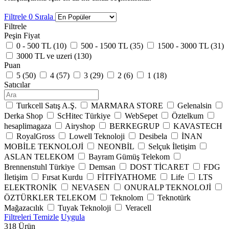
Filtrele
0
Sırala
Filtrele
Peşin Fiyat
0 - 500 TL (
10
)
500 - 1500 TL (
35
)
1500 - 3000 TL (
31
)
3000 TL ve uzeri (
130
)
Puan
5 (
50
)
4 (
57
)
3 (
29
)
2 (
6
)
1 (
18
)
Satıcılar
Turkcell Satış A.Ş.
MARMARA STORE
Gelenalsin
Derka Shop
ScHitec Türkiye
WebSepet
Öztelkum
hesaplimagaza
Airyshop
BERKEGRUP
KAVASTECH
RoyalGross
Lowell Teknoloji
Desibela
İNAN
MOBİLE TEKNOLOJİ
NEONBİL
Selçuk İletişim
ASLAN TELEKOM
Bayram Gümüş Telekom
Brennenstuhl Türkiye
Demsan
DOST TİCARET
FDG
İletişim
Fırsat Kurdu
FİTFİYATHOME
Life
LTS
ELEKTRONİK
NEVASEN
ONURALP TEKNOLOJİ
ÖZTÜRKLER TELEKOM
Teknolom
Teknotürk
Mağazacılık
Tuyak Teknoloji
Veracell
Filtreleri Temizle
Uygula
318
Ürün