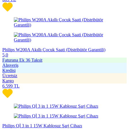
Philips W200A Akıllı Çocuk Saati (Distribütör Garantili)
5,0
Faturana Ek 36 Taksit
Alışveriş
Kredisi
Ücretsiz
Kargo
6.599
TL
Philips Qİ 3 in 1 15W Kablosuz Şarj Cihazı