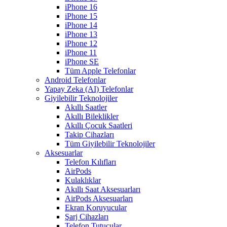
iPhone 16
iPhone 15
iPhone 14
iPhone 13
iPhone 12
iPhone 11
iPhone SE
Tüm Apple Telefonlar
Android Telefonlar
Yapay Zeka (AI) Telefonlar
Giyilebilir Teknolojiler
Akıllı Saatler
Akıllı Bileklikler
Akıllı Çocuk Saatleri
Takip Cihazları
Tüm Giyilebilir Teknolojiler
Aksesuarlar
Telefon Kılıfları
AirPods
Kulaklıklar
Akıllı Saat Aksesuarları
AirPods Aksesuarları
Ekran Koruyucular
Şarj Cihazları
Telefon Tutucular