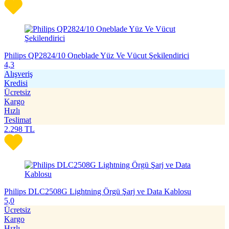
Philips QP2824/10 Oneblade Yüz Ve Vücut Şekilendirici
4,3
Alışveriş
Kredisi
Ücretsiz
Kargo
Hızlı
Teslimat
2.298
TL
Philips DLC2508G Lightning Örgü Şarj ve Data Kablosu
5,0
Ücretsiz
Kargo
Hızlı