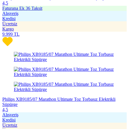
4,5
Faturana Ek 36 Taksit
Alışveriş
Kredisi
Ücretsiz
Kargo
9.999
TL
Philips XB9185/07 Marathon Ultimate Toz Torbasız Elektrikli
Süpürge
4,5
Alışveriş
Kredisi
Ücretsiz