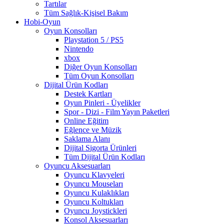
Tartılar
Tüm Sağlık-Kişisel Bakım
Hobi-Oyun
Oyun Konsolları
Playstation 5 / PS5
Nintendo
xbox
Diğer Oyun Konsolları
Tüm Oyun Konsolları
Dijital Ürün Kodları
Destek Kartları
Oyun Pinleri - Üyelikler
Spor - Dizi - Film Yayın Paketleri
Online Eğitim
Eğlence ve Müzik
Saklama Alanı
Dijital Sigorta Ürünleri
Tüm Dijital Ürün Kodları
Oyuncu Aksesuarları
Oyuncu Klavyeleri
Oyuncu Mouseları
Oyuncu Kulaklıkları
Oyuncu Koltukları
Oyuncu Joystickleri
Konsol Aksesuarları