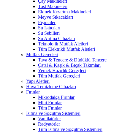
Çay Makineleri
Tost Makineleri
Ekmek Kızartma Makineleri
Meyve Sıkacakları
Pişiriciler
Su Isıtıcıları
Su Sebilleri
Su Arıtma Cihazları
Teknolojik Mutfak Aletleri
Tüm Elektrikli Mutfak Aletleri
Mutfak Gereçleri
Tava & Tencere & Düdüklü Tencere
Çatal & Kaşık & Bıçak Takımları
Yemek Hazırlık Gereçleri
Tüm Mutfak Gereçleri
Yapı Aletleri
Hava Temizleme Cihazları
Fırınlar
Mikrodalga Fırınlar
Mini Fırınlar
Tüm Fırınlar
Isıtma ve Soğutma Sistemleri
Vantilatörler
Radyatörler
Tüm Isıtma ve Soğutma Sistemleri