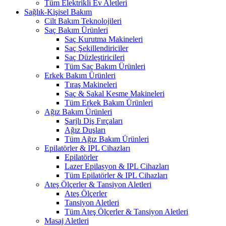
Tüm Elektrikli Ev Aletleri
Sağlık-Kişisel Bakım
Cilt Bakım Teknolojileri
Saç Bakım Ürünleri
Saç Kurutma Makineleri
Saç Şekillendiriciler
Saç Düzleştiricileri
Tüm Saç Bakım Ürünleri
Erkek Bakım Ürünleri
Tıraş Makineleri
Saç & Sakal Kesme Makineleri
Tüm Erkek Bakım Ürünleri
Ağız Bakım Ürünleri
Şarjlı Diş Fırçaları
Ağız Duşları
Tüm Ağız Bakım Ürünleri
Epilatörler & IPL Cihazları
Epilatörler
Lazer Epilasyon & IPL Cihazları
Tüm Epilatörler & IPL Cihazları
Ateş Ölçerler & Tansiyon Aletleri
Ateş Ölçerler
Tansiyon Aletleri
Tüm Ateş Ölçerler & Tansiyon Aletleri
Masaj Aletleri