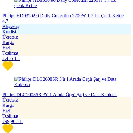
Philips HD9350/90 Daily Collection 2200W 1.7 Lt. Çelik Kettle
4,7
Alışveriş
Kredisi
Ücretsiz
Kargo
Hızlı
Teslimat
2.455
TL
Philips DLC2608SR 3'ü 1 Arada Örgü Şarj ve Data Kablosu
Ücretsiz
Kargo
Hızlı
Teslimat
799,90
TL