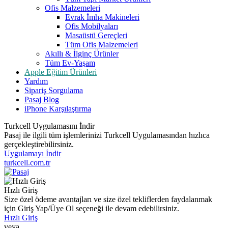
Ofis Malzemeleri
Evrak İmha Makineleri
Ofis Mobilyaları
Masaüstü Gereçleri
Tüm Ofis Malzemeleri
Akıllı & İlginç Ürünler
Tüm Ev-Yaşam
Apple Eğitim Ürünleri
Yardım
Sipariş Sorgulama
Pasaj Blog
iPhone Karşılaştırma
Turkcell Uygulamasını İndir
Pasaj ile ilgili tüm işlemlerinizi Turkcell Uygulamasından hızlıca
gerçekleştirebilirsiniz.
Uygulamayı İndir
turkcell.com.tr
Hızlı Giriş
Size özel ödeme avantajları ve size özel tekliflerden faydalanmak
için Giriş Yap/Üye Ol seçeneği ile devam edebilirsiniz.
Hızlı Giriş
veya