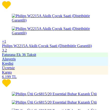
+1
Philips W2215A Akıllı Çocuk Saati (Distribütör Garantili)
3,2
Faturana Ek 36 Taksit
Alışveriş
Kredisi
Ücretsiz
Kargo
6.199
TL