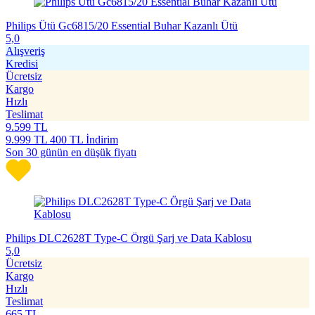
Philips Ütü Gc6815/20 Essential Buhar Kazanlı Ütü
5,0
Alışveriş
Kredisi
Ücretsiz
Kargo
Hızlı
Teslimat
9.599
TL
9.999
TL
400 TL İndirim
Son 30 günün en düşük fiyatı
Philips DLC2628T Type-C Örgü Şarj ve Data Kablosu
5,0
Ücretsiz
Kargo
Hızlı
Teslimat
665
TL