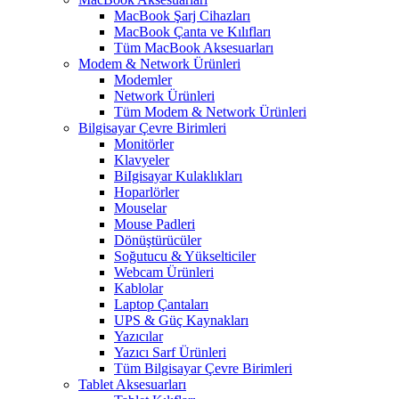
MacBook Şarj Cihazları
MacBook Çanta ve Kılıfları
Tüm MacBook Aksesuarları
Modem & Network Ürünleri
Modemler
Network Ürünleri
Tüm Modem & Network Ürünleri
Bilgisayar Çevre Birimleri
Monitörler
Klavyeler
BiIgisayar Kulaklıkları
Hoparlörler
Mouselar
Mouse Padleri
Dönüştürücüler
Soğutucu & Yükselticiler
Webcam Ürünleri
Kablolar
Laptop Çantaları
UPS & Güç Kaynakları
Yazıcılar
Yazıcı Sarf Ürünleri
Tüm Bilgisayar Çevre Birimleri
Tablet Aksesuarları