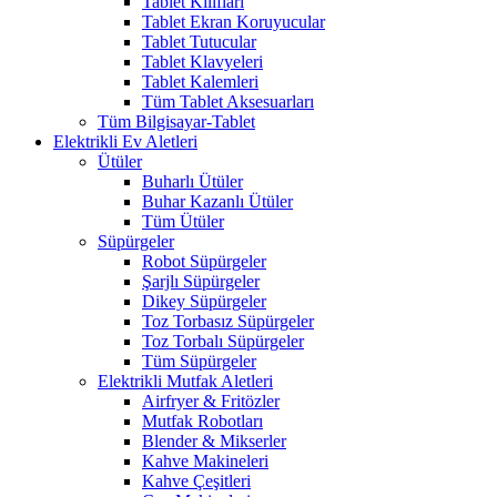
Tablet Kılıfları
Tablet Ekran Koruyucular
Tablet Tutucular
Tablet Klavyeleri
Tablet Kalemleri
Tüm Tablet Aksesuarları
Tüm Bilgisayar-Tablet
Elektrikli Ev Aletleri
Ütüler
Buharlı Ütüler
Buhar Kazanlı Ütüler
Tüm Ütüler
Süpürgeler
Robot Süpürgeler
Şarjlı Süpürgeler
Dikey Süpürgeler
Toz Torbasız Süpürgeler
Toz Torbalı Süpürgeler
Tüm Süpürgeler
Elektrikli Mutfak Aletleri
Airfryer & Fritözler
Mutfak Robotları
Blender & Mikserler
Kahve Makineleri
Kahve Çeşitleri