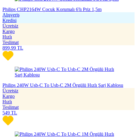
Philips CHP2164W Çocuk Korumalı 6'lı Priz 1,5m
Alışveriş
Kredisi
Ücretsiz
Kargo
Hızlı
Teslimat
899,99
TL
Philips 240W Usb-C To Usb-C 2M Örgülü Hızlı Şarj Kablosu
Ücretsiz
Kargo
Hızlı
Teslimat
549
TL