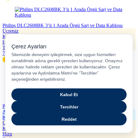
Philips DLC2608BK 3’ü 1 Arada Örgü Şarj ve Data Kablosu
Ücretsiz
Kargo
Hızlı
Teslimat
799,90
TL
Philips DLP1910NB/62 10.000 mAh Powerbank
Alışveriş
Kredisi
Ücretsiz
Kargo
Hızlı