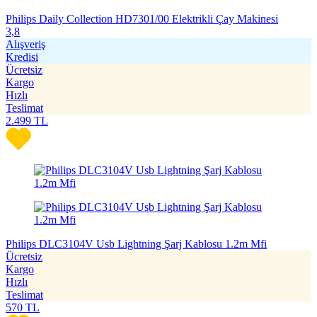
Philips Daily Collection HD7301/00 Elektrikli Çay Makinesi
3,8
Alışveriş
Kredisi
Ücretsiz
Kargo
Hızlı
Teslimat
2.499
TL
Philips DLC3104V Usb Lightning Şarj Kablosu 1.2m Mfi
Ücretsiz
Kargo
Hızlı
Teslimat
570
TL