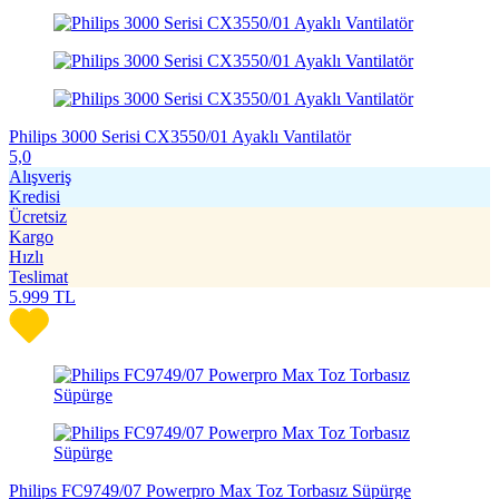
Philips 3000 Serisi CX3550/01 Ayaklı Vantilatör
5,0
Alışveriş
Kredisi
Ücretsiz
Kargo
Hızlı
Teslimat
5.999
TL
Philips FC9749/07 Powerpro Max Toz Torbasız Süpürge