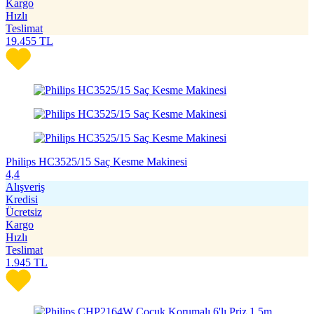
Kargo
Hızlı
Teslimat
19.455
TL
Philips HC3525/15 Saç Kesme Makinesi
4,4
Alışveriş
Kredisi
Ücretsiz
Kargo
Hızlı
Teslimat
1.945
TL