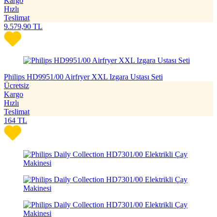
Kargo
Hızlı
Teslimat
9.579,90
TL
Philips HD9951/00 Airfryer XXL Izgara Ustası Seti
Ücretsiz
Kargo
Hızlı
Teslimat
164
TL