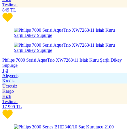
Teslimat
849
TL
Philips 7000 Serisi AquaTrio XW7263/11 Islak Kuru Şarjlı Dikey
Süpürge
1,0
Alışveriş
Kredisi
Ücretsiz
Kargo
Hızlı
Teslimat
17.999
TL