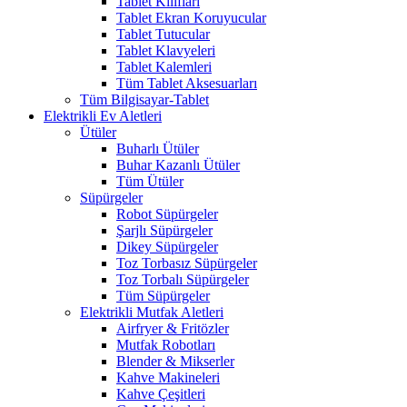
Tablet Kılıfları
Tablet Ekran Koruyucular
Tablet Tutucular
Tablet Klavyeleri
Tablet Kalemleri
Tüm Tablet Aksesuarları
Tüm Bilgisayar-Tablet
Elektrikli Ev Aletleri
Ütüler
Buharlı Ütüler
Buhar Kazanlı Ütüler
Tüm Ütüler
Süpürgeler
Robot Süpürgeler
Şarjlı Süpürgeler
Dikey Süpürgeler
Toz Torbasız Süpürgeler
Toz Torbalı Süpürgeler
Tüm Süpürgeler
Elektrikli Mutfak Aletleri
Airfryer & Fritözler
Mutfak Robotları
Blender & Mikserler
Kahve Makineleri
Kahve Çeşitleri