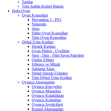
Tartılar
Tüm Sağlık-Kişisel Bakım
Hobi-Oyun
Oyun Konsolları
Playstation 5 / PS5
Nintendo
xbox
Diğer Oyun Konsolları
Tüm Oyun Konsolları
Dijital Ürün Kodları
Destek Kartları
Oyun Pinleri - Üyelikler
Spor - Dizi - Film Yayın Paketleri
Online Eğitim
Eğlence ve Müzik
Saklama Alanı
Dijital Sigorta Ürünleri
Tüm Dijital Ürün Kodları
Oyuncu Aksesuarları
Oyuncu Klavyeleri
Oyuncu Mouseları
Oyuncu Kulaklıkları
Oyuncu Koltukları
Oyuncu Joystickleri
Konsol Aksesuarları