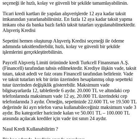
seçeneği ile hızlı, kolay ve güvenli bir şekilde tamamlayabilirsin.
Ticari kredi kartları ile yapılan alışverişlerde 12 aya kadar taksit
imkanından yararlanabilirsiniz. En fazla 12 aya kadar taksit yapma
imkanı olsa da banka bazlı farklı taksit tutarları uygulanabilmektedir.
Alışveriş Kredisi
Sepetini hemen oluşturup Alışveriş Kredisi seçeneği ile ödeme
adımında taksitlendirebilir, hızlı, kolay ve güvenli bir şekilde
işlemlerini gerçekleştirebilirsin.
Paycell Alışveriş Limiti ürününde kredi Turkcell Finansman A.Ş.
(Financell) tarafından tahsis edilmektedir. Krediye ilişkin vade, taksit
tutarı, taksit adedi ve faiz oranı Financell tarafından belirlenir. Vade
ve taksit tutarları tek bir ürün üzerinden hesaplanmış olup sepetteki
tutar üzerinden değişiklik gösterebilir. Maksimum vade
bilgisayarlarda 12, tabletlerde 6 aydır. 20.000 TL ve altındaki cep
telefonlarında maksimum vade 12 ay, 20.000 TL üzerindeki cep
telefonlarında 3 aydır. Örneğin, sepetinizde 22.600 TL ve 19.500 TL
değerinde iki ayrı telefon varsa kullanabileceğiniz maksimum vade 3
aydır. Bu kategoriler haricinde kalan ve 50.001 TL – 100.000 TL
arasında açılacak krediler için vade üst sınırı 24 aydır.
Nasıl Kredi Kullanabilirim ?