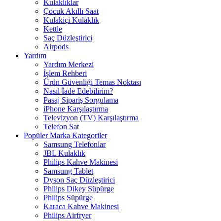
Kulaklıklar
Çocuk Akıllı Saat
Kulakiçi Kulaklık
Kettle
Saç Düzleştirici
Airpods
Yardım
Yardım Merkezi
İşlem Rehberi
Ürün Güvenliği Temas Noktası
Nasıl İade Edebilirim?
Pasaj Sipariş Sorgulama
iPhone Karşılaştırma
Televizyon (TV) Karşılaştırma
Telefon Sat
Popüler Marka Kategoriler
Samsung Telefonlar
JBL Kulaklık
Philips Kahve Makinesi
Samsung Tablet
Dyson Saç Düzleştirici
Philips Dikey Süpürge
Philips Süpürge
Karaca Kahve Makinesi
Philips Airfryer