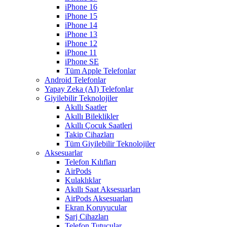
iPhone 16
iPhone 15
iPhone 14
iPhone 13
iPhone 12
iPhone 11
iPhone SE
Tüm Apple Telefonlar
Android Telefonlar
Yapay Zeka (AI) Telefonlar
Giyilebilir Teknolojiler
Akıllı Saatler
Akıllı Bileklikler
Akıllı Çocuk Saatleri
Takip Cihazları
Tüm Giyilebilir Teknolojiler
Aksesuarlar
Telefon Kılıfları
AirPods
Kulaklıklar
Akıllı Saat Aksesuarları
AirPods Aksesuarları
Ekran Koruyucular
Şarj Cihazları
Telefon Tutucular