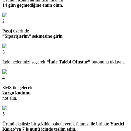
14 gün geçmediğine emin olun.
2
Pasaj üzerinde
“Siparişlerim” sekmesine girin
3
İade nedeninizi seçerek
“İade Talebi OIuştur”
butonuna tıklayın.
4
SMS ile gelecek
kargo kodunu
not alın.
5
Ürünü eksiksiz bir şekilde paketleyerek faturası ile birlikte
Yurtiçi
Kargo’ya 7 iş günü içinde teslim edin.