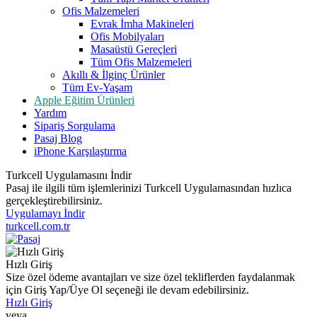
Ofis Malzemeleri
Evrak İmha Makineleri
Ofis Mobilyaları
Masaüstü Gereçleri
Tüm Ofis Malzemeleri
Akıllı & İlginç Ürünler
Tüm Ev-Yaşam
Apple Eğitim Ürünleri
Yardım
Sipariş Sorgulama
Pasaj Blog
iPhone Karşılaştırma
Turkcell Uygulamasını İndir
Pasaj ile ilgili tüm işlemlerinizi Turkcell Uygulamasından hızlıca
gerçekleştirebilirsiniz.
Uygulamayı İndir
turkcell.com.tr
Hızlı Giriş
Size özel ödeme avantajları ve size özel tekliflerden faydalanmak
için Giriş Yap/Üye Ol seçeneği ile devam edebilirsiniz.
Hızlı Giriş
veya