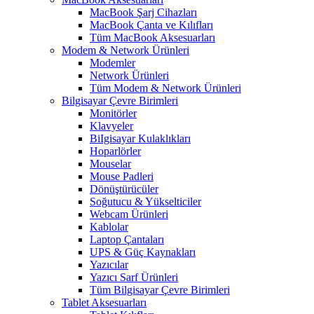
MacBook Şarj Cihazları
MacBook Çanta ve Kılıfları
Tüm MacBook Aksesuarları
Modem & Network Ürünleri
Modemler
Network Ürünleri
Tüm Modem & Network Ürünleri
Bilgisayar Çevre Birimleri
Monitörler
Klavyeler
BiIgisayar Kulaklıkları
Hoparlörler
Mouselar
Mouse Padleri
Dönüştürücüler
Soğutucu & Yükselticiler
Webcam Ürünleri
Kablolar
Laptop Çantaları
UPS & Güç Kaynakları
Yazıcılar
Yazıcı Sarf Ürünleri
Tüm Bilgisayar Çevre Birimleri
Tablet Aksesuarları