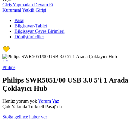
Giriş Yapmadan Devam Et
Kurumsal Yetkili Girişi
Pasaj
Bilgisayar-Tablet
Bilgisayar Çevre Birimleri
Dönüştürücüler
"
"
Philips
Philips SWR5051/00 USB 3.0 5'i 1 Arada
Çoklayıcı Hub
Henüz yorum yok
Yorum Yaz
Çok Yakında Turkcell Pasaj' da
Stoğa gelince haber ver