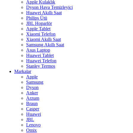
Apple Kulaklık
Dyson Hava Temizleyici
Huawei Akıllı Saat
Philips Ütü
JBL Hoparlör
Apple Tablet
Xiaomi Telefon
Xiaomi Akıllı Saat
Samsung Akıllı Saat
Asus Laptop
Huawei Tablet
Huawei Telefon
Stanley Termos
Markalar
Apple
Samsung
Dyson
Anker
Arzum
Braun
Casper
Huawei
JBL
Lenovo
Omix