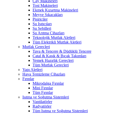
Çay Makineleri
Tost Makineleri
Ekmek Kızartma Makineleri
Meyve Sıkacakları
Pişiriciler
Su Isıtıcıları
Su Sebilleri
Su Arıtma Cihazları
Teknolojik Mutfak Aletleri
Tüm Elektrikli Mutfak Aletleri
Mutfak Gereçleri
Tava & Tencere & Düdüklü Tencere
Çatal & Kaşık & Bıçak Takımları
Yemek Hazırlık Gereçleri
Tüm Mutfak Gereçleri
Yapı Aletleri
Hava Temizleme Cihazları
Fırınlar
Mikrodalga Fırınlar
Mini Fırınlar
Tüm Fırınlar
Isıtma ve Soğutma Sistemleri
Vantilatörler
Radyatörler
Tüm Isıtma ve Soğutma Sistemleri