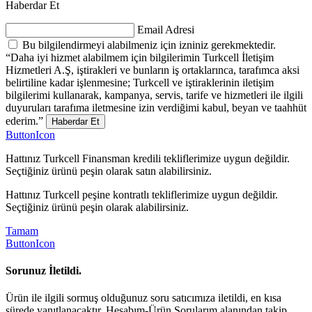
Haberdar Et
Email Adresi
Bu bilgilendirmeyi alabilmeniz için izniniz gerekmektedir.
“Daha iyi hizmet alabilmem için bilgilerimin Turkcell İletişim
Hizmetleri A.Ş, iştirakleri ve bunların iş ortaklarınca, tarafımca aksi
belirtiline kadar işlenmesine; Turkcell ve iştiraklerinin iletişim
bilgilerimi kullanarak, kampanya, servis, tarife ve hizmetleri ile ilgili
duyuruları tarafıma iletmesine izin verdiğimi kabul, beyan ve taahhüt
ederim.”
Haberdar Et
ButtonIcon
Hattınız Turkcell Finansman kredili tekliflerimize uygun değildir.
Seçtiğiniz ürünü peşin olarak satın alabilirsiniz.
Hattınız Turkcell peşine kontratlı tekliflerimize uygun değildir.
Seçtiğiniz ürünü peşin olarak alabilirsiniz.
Tamam
ButtonIcon
Sorunuz İletildi.
Ürün ile ilgili sormuş olduğunuz soru satıcımıza iletildi, en kısa
sürede yanıtlanacaktır. Hesabım-Ürün Sorularım alanından takip