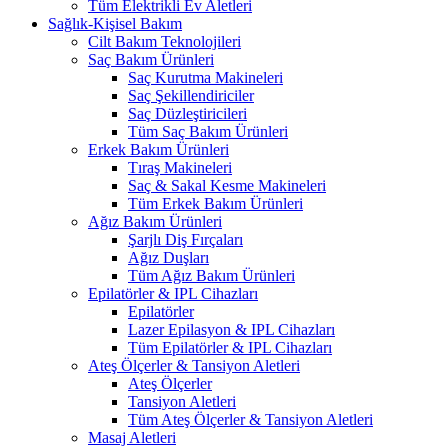
Tüm Elektrikli Ev Aletleri
Sağlık-Kişisel Bakım
Cilt Bakım Teknolojileri
Saç Bakım Ürünleri
Saç Kurutma Makineleri
Saç Şekillendiriciler
Saç Düzleştiricileri
Tüm Saç Bakım Ürünleri
Erkek Bakım Ürünleri
Tıraş Makineleri
Saç & Sakal Kesme Makineleri
Tüm Erkek Bakım Ürünleri
Ağız Bakım Ürünleri
Şarjlı Diş Fırçaları
Ağız Duşları
Tüm Ağız Bakım Ürünleri
Epilatörler & IPL Cihazları
Epilatörler
Lazer Epilasyon & IPL Cihazları
Tüm Epilatörler & IPL Cihazları
Ateş Ölçerler & Tansiyon Aletleri
Ateş Ölçerler
Tansiyon Aletleri
Tüm Ateş Ölçerler & Tansiyon Aletleri
Masaj Aletleri