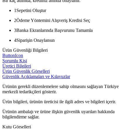
Bir kaç adımda, krediniz anında onaylanır.
1
Sepetini Oluştur
2
Ödeme Yöntemini Alışveriş Kredisi Seç
3
Banka Ekranlarında Başvurunu Tamamla
4
Siparişin Onaylansın
Ürün Güvenliği Bilgileri
ButtonIcon
Sorumlu Kişi
Üretici Bilgileri
Ürün Güvenlik Görselleri
Güvenlik Açıklamaları ve Kılavuzlar
Ürünün gerekli düzenlemelere sahip olmasını sağlayan Türkiye
merkezli tedarikçileri gösterir.
Ürün bilgileri, ürünün üreticisi ile ilgili adres ve bilgileri içerir.
Ürünün ambalajı ve ürüne ilişkin güvenlik uyarıları hakkında
bilgilendirme sağlar.
Kutu Görselleri