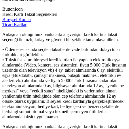
ButtonIcon
Kredi Kartı Taksit Seçenekleri
Bireysel Kartlar
Ticari Kartlar
Anlaşmalı olduğumuz bankalarla alışverişini kredi kartına taksit
seçeneği ile hızlı, kolay ve güvenli bir şekilde tamamlayabilirsin.
• Ödeme esnasında seçilen taksitlerde vade farkından dolayı tutar
farklılıkları görülebilir.
• Taksit üst sınırı bireysel kredi kartları ile yapılan elektronik eşya
alımlarında (Video, kamera, ses sistemleri, fiyatı 5.000 Türk lirasının
üzerinde olan televizyon vb) 4 ay, tablet alımlarında 6 ay, elektrikli
eşya (Buzdolabı, çamaşır makinesi, bulaşık makinesi, elektrikli ev
aletleri vb.) alımlarında ve fiyatı 5.000 Türk Lirasına kadar olan
televizyon alımlarında 9 ay, bilgisayar alımlarında 12 ay, “yenileme
merkezi” veya “yetkili satıcı” niteliğindeki iş yerlerinden alınan
yenilenmiş ürün niteliğinde olan cep telefonu alımlarında 12 ay
olarak olarak uygulanır. Bireysel kredi kartlarıyla gerçekleştirilecek
telekomünikasyon, hediye kart, hediye çeki ve benzeri şekillerde
herhangi somut bir mal veya hizmeti içermeyen ürünlerin
alımlarında taksit uygulanamaz.
Anlaşmalı olduğumuz bankalarla alışverişini kredi kartına taksit