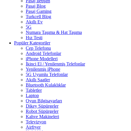
Pasaj İletişim
Pasaj Blog
Pasaj Gaming
Turkcell Blog
Akıllı Ev
5G
Numara Taşıma & Hat Taşıma
Hız Testi
Popüler Kategoriler
Cep Telefonu
Android Telefonlar
iPhone Modelleri
İkinci El / Yenilenmiş Telefonlar
Yenilenmiş iPhone
5G Uyumlu Telefonlar
Akıllı Saatler
Bluetooth Kulaklıklar
Tabletler
Laptop
Oyun Bilgisayarları
Dikey Süpürgeler
Robot Süpürgeler
Kahve Makineleri
Televizyon
Airfryer