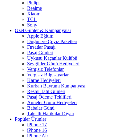
Philips
Realme
Xiaomi
TCL
Sony
Özel Günler & Kampanyalar
Apple Eğitim
Düğün ve Çeyiz Paketleri
Fırsatlar Pasajı
Pasaj Günleri
Uykusu Kaçanlar Kulübü
Sevgililer Günü Hediyeleri
Vergisiz Telefonlar
Vergisiz Bilgisayarlar
Karne Hediyeleri
Kurban Bayramı Kampanyası
Resmi Tatil Günleri
Pasaj Ödeme Teklifleri
Anneler Günü Hediyeleri
Babalar Günü
Taksitli Harikalar Diyarı
Popüler Ürünler
iPhone 17
iPhone 16
iPhone Air