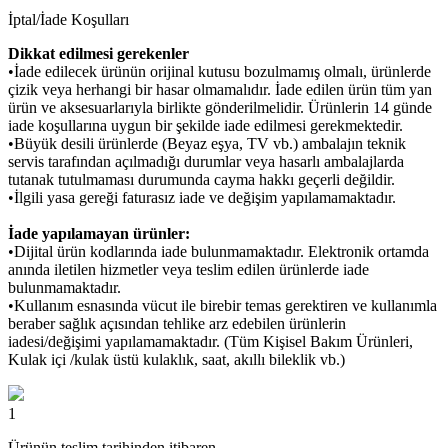
İptal/İade Koşulları
Dikkat edilmesi gerekenler
•İade edilecek ürünün orijinal kutusu bozulmamış olmalı, ürünlerde
çizik veya herhangi bir hasar olmamalıdır. İade edilen ürün tüm yan
ürün ve aksesuarlarıyla birlikte gönderilmelidir. Ürünlerin 14 günde
iade koşullarına uygun bir şekilde iade edilmesi gerekmektedir.
•Büyük desili ürünlerde (Beyaz eşya, TV vb.) ambalajın teknik
servis tarafından açılmadığı durumlar veya hasarlı ambalajlarda
tutanak tutulmaması durumunda cayma hakkı geçerli değildir.
•İlgili yasa gereği faturasız iade ve değişim yapılamamaktadır.
İade yapılamayan ürünler:
•Dijital ürün kodlarında iade bulunmamaktadır. Elektronik ortamda
anında iletilen hizmetler veya teslim edilen ürünlerde iade
bulunmamaktadır.
•Kullanım esnasında vücut ile birebir temas gerektiren ve kullanımla
beraber sağlık açısından tehlike arz edebilen ürünlerin
iadesi/değişimi yapılamamaktadır. (Tüm Kişisel Bakım Ürünleri,
Kulak içi /kulak üstü kulaklık, saat, akıllı bileklik vb.)
1
Ürünün teslim tarihinden itibaren