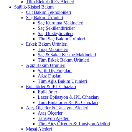
Tüm Elektrikli Ev Aletleri
Sağlık-Kişisel Bakım
Cilt Bakım Teknolojileri
Saç Bakım Ürünleri
Saç Kurutma Makineleri
Saç Şekillendiriciler
Saç Düzleştiricileri
Tüm Saç Bakım Ürünleri
Erkek Bakım Ürünleri
Tıraş Makineleri
Saç & Sakal Kesme Makineleri
Tüm Erkek Bakım Ürünleri
Ağız Bakım Ürünleri
Şarjlı Diş Fırçaları
Ağız Duşları
Tüm Ağız Bakım Ürünleri
Epilatörler & IPL Cihazları
Epilatörler
Lazer Epilasyon & IPL Cihazları
Tüm Epilatörler & IPL Cihazları
Ateş Ölçerler & Tansiyon Aletleri
Ateş Ölçerler
Tansiyon Aletleri
Tüm Ateş Ölçerler & Tansiyon Aletleri
Masaj Aletleri