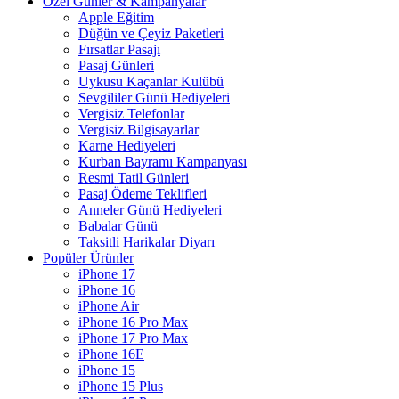
Özel Günler & Kampanyalar
Apple Eğitim
Düğün ve Çeyiz Paketleri
Fırsatlar Pasajı
Pasaj Günleri
Uykusu Kaçanlar Kulübü
Sevgililer Günü Hediyeleri
Vergisiz Telefonlar
Vergisiz Bilgisayarlar
Karne Hediyeleri
Kurban Bayramı Kampanyası
Resmi Tatil Günleri
Pasaj Ödeme Teklifleri
Anneler Günü Hediyeleri
Babalar Günü
Taksitli Harikalar Diyarı
Popüler Ürünler
iPhone 17
iPhone 16
iPhone Air
iPhone 16 Pro Max
iPhone 17 Pro Max
iPhone 16E
iPhone 15
iPhone 15 Plus