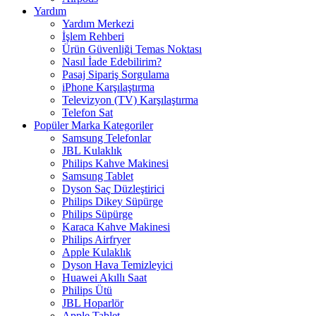
Yardım
Yardım Merkezi
İşlem Rehberi
Ürün Güvenliği Temas Noktası
Nasıl İade Edebilirim?
Pasaj Sipariş Sorgulama
iPhone Karşılaştırma
Televizyon (TV) Karşılaştırma
Telefon Sat
Popüler Marka Kategoriler
Samsung Telefonlar
JBL Kulaklık
Philips Kahve Makinesi
Samsung Tablet
Dyson Saç Düzleştirici
Philips Dikey Süpürge
Philips Süpürge
Karaca Kahve Makinesi
Philips Airfryer
Apple Kulaklık
Dyson Hava Temizleyici
Huawei Akıllı Saat
Philips Ütü
JBL Hoparlör
Apple Tablet