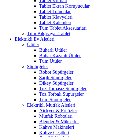
Tablet Kılıfları
Tablet Ekran Koruyucular
Tablet Tutucular
Tablet Klavyeleri
Tablet Kalemleri
Tüm Tablet Aksesuarları
Tüm Bilgisayar-Tablet
Elektrikli Ev Aletleri
Ütüler
Buharlı Ütüler
Buhar Kazanlı Ütüler
Tüm Ütüler
Süpürgeler
Robot Süpürgeler
Şarjlı Süpürgeler
Dikey Süpürgeler
Toz Torbasız Süpürgeler
Toz Torbalı Süpürgeler
Tüm Süpürgeler
Elektrikli Mutfak Aletleri
Airfryer & Fritözler
Mutfak Robotları
Blender & Mikserler
Kahve Makineleri
Kahve Çeşitleri