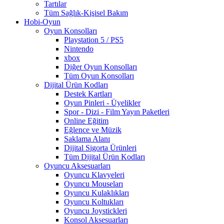
Tartılar
Tüm Sağlık-Kişisel Bakım
Hobi-Oyun
Oyun Konsolları
Playstation 5 / PS5
Nintendo
xbox
Diğer Oyun Konsolları
Tüm Oyun Konsolları
Dijital Ürün Kodları
Destek Kartları
Oyun Pinleri - Üyelikler
Spor - Dizi - Film Yayın Paketleri
Online Eğitim
Eğlence ve Müzik
Saklama Alanı
Dijital Sigorta Ürünleri
Tüm Dijital Ürün Kodları
Oyuncu Aksesuarları
Oyuncu Klavyeleri
Oyuncu Mouseları
Oyuncu Kulaklıkları
Oyuncu Koltukları
Oyuncu Joystickleri
Konsol Aksesuarları