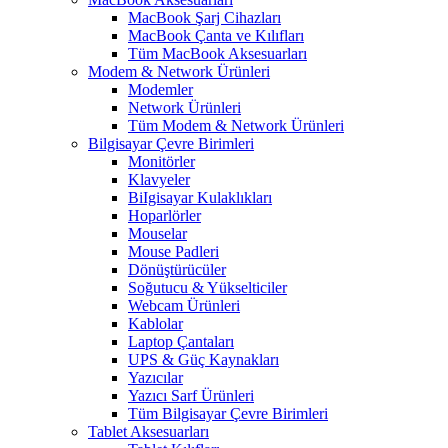
MacBook Şarj Cihazları
MacBook Çanta ve Kılıfları
Tüm MacBook Aksesuarları
Modem & Network Ürünleri
Modemler
Network Ürünleri
Tüm Modem & Network Ürünleri
Bilgisayar Çevre Birimleri
Monitörler
Klavyeler
BiIgisayar Kulaklıkları
Hoparlörler
Mouselar
Mouse Padleri
Dönüştürücüler
Soğutucu & Yükselticiler
Webcam Ürünleri
Kablolar
Laptop Çantaları
UPS & Güç Kaynakları
Yazıcılar
Yazıcı Sarf Ürünleri
Tüm Bilgisayar Çevre Birimleri
Tablet Aksesuarları