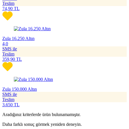
Teslim
74,90
TL
Zula 16.250 Altın
4,0
SMS ile
Teslim
359,90
TL
Zula 150.000 Altın
SMS ile
Teslim
3.650
TL
Aradığınız kriterlerde ürün bulunamamıştır.
Daha farklı sonuç görmek yeniden deneyin.