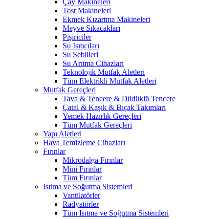
Çay Makineleri
Tost Makineleri
Ekmek Kızartma Makineleri
Meyve Sıkacakları
Pişiriciler
Su Isıtıcıları
Su Sebilleri
Su Arıtma Cihazları
Teknolojik Mutfak Aletleri
Tüm Elektrikli Mutfak Aletleri
Mutfak Gereçleri
Tava & Tencere & Düdüklü Tencere
Çatal & Kaşık & Bıçak Takımları
Yemek Hazırlık Gereçleri
Tüm Mutfak Gereçleri
Yapı Aletleri
Hava Temizleme Cihazları
Fırınlar
Mikrodalga Fırınlar
Mini Fırınlar
Tüm Fırınlar
Isıtma ve Soğutma Sistemleri
Vantilatörler
Radyatörler
Tüm Isıtma ve Soğutma Sistemleri