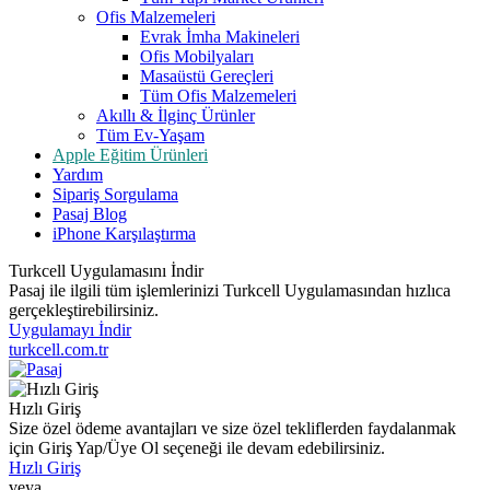
Ofis Malzemeleri
Evrak İmha Makineleri
Ofis Mobilyaları
Masaüstü Gereçleri
Tüm Ofis Malzemeleri
Akıllı & İlginç Ürünler
Tüm Ev-Yaşam
Apple Eğitim Ürünleri
Yardım
Sipariş Sorgulama
Pasaj Blog
iPhone Karşılaştırma
Turkcell Uygulamasını İndir
Pasaj ile ilgili tüm işlemlerinizi Turkcell Uygulamasından hızlıca
gerçekleştirebilirsiniz.
Uygulamayı İndir
turkcell.com.tr
Hızlı Giriş
Size özel ödeme avantajları ve size özel tekliflerden faydalanmak
için Giriş Yap/Üye Ol seçeneği ile devam edebilirsiniz.
Hızlı Giriş
veya