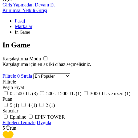
Giriş Yapmadan Devam Et
Kurumsal Yetkili Girişi
Pasaj
Markalar
In Game
In Game
Karşılaştırma Modu
Karşılaştırma için en az iki cihaz seçmelisiniz.
Filtrele
0
Sırala
Filtrele
Peşin Fiyat
0 - 500 TL (
3
)
500 - 1500 TL (
1
)
3000 TL ve uzeri (
1
)
Puan
5 (
1
)
4 (
1
)
2 (
1
)
Satıcılar
Epinline
EPIN TOWER
Filtreleri Temizle
Uygula
5
Ürün