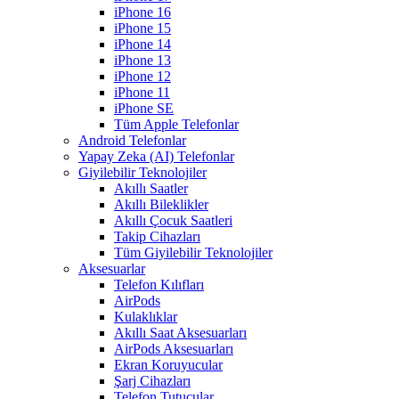
iPhone 16
iPhone 15
iPhone 14
iPhone 13
iPhone 12
iPhone 11
iPhone SE
Tüm Apple Telefonlar
Android Telefonlar
Yapay Zeka (AI) Telefonlar
Giyilebilir Teknolojiler
Akıllı Saatler
Akıllı Bileklikler
Akıllı Çocuk Saatleri
Takip Cihazları
Tüm Giyilebilir Teknolojiler
Aksesuarlar
Telefon Kılıfları
AirPods
Kulaklıklar
Akıllı Saat Aksesuarları
AirPods Aksesuarları
Ekran Koruyucular
Şarj Cihazları
Telefon Tutucular