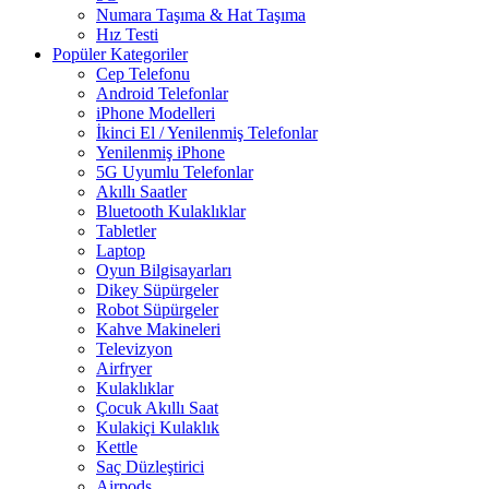
Numara Taşıma & Hat Taşıma
Hız Testi
Popüler Kategoriler
Cep Telefonu
Android Telefonlar
iPhone Modelleri
İkinci El / Yenilenmiş Telefonlar
Yenilenmiş iPhone
5G Uyumlu Telefonlar
Akıllı Saatler
Bluetooth Kulaklıklar
Tabletler
Laptop
Oyun Bilgisayarları
Dikey Süpürgeler
Robot Süpürgeler
Kahve Makineleri
Televizyon
Airfryer
Kulaklıklar
Çocuk Akıllı Saat
Kulakiçi Kulaklık
Kettle
Saç Düzleştirici
Airpods