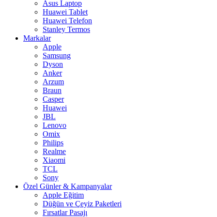
Asus Laptop
Huawei Tablet
Huawei Telefon
Stanley Termos
Markalar
Apple
Samsung
Dyson
Anker
Arzum
Braun
Casper
Huawei
JBL
Lenovo
Omix
Philips
Realme
Xiaomi
TCL
Sony
Özel Günler & Kampanyalar
Apple Eğitim
Düğün ve Çeyiz Paketleri
Fırsatlar Pasajı