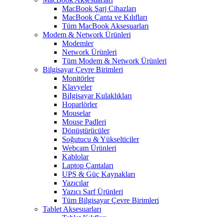
MacBook Şarj Cihazları
MacBook Çanta ve Kılıfları
Tüm MacBook Aksesuarları
Modem & Network Ürünleri
Modemler
Network Ürünleri
Tüm Modem & Network Ürünleri
Bilgisayar Çevre Birimleri
Monitörler
Klavyeler
BiIgisayar Kulaklıkları
Hoparlörler
Mouselar
Mouse Padleri
Dönüştürücüler
Soğutucu & Yükselticiler
Webcam Ürünleri
Kablolar
Laptop Çantaları
UPS & Güç Kaynakları
Yazıcılar
Yazıcı Sarf Ürünleri
Tüm Bilgisayar Çevre Birimleri
Tablet Aksesuarları