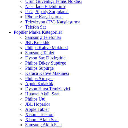
Ürün Güvenliği Temas Noktası
Nasıl İade Edebilirim?
Pasaj Sipariş Sorgulama
iPhone Karşılaştırma
Televizyon (TV) Karşılaştırma
Telefon Sat
Popüler Marka Kategoriler
Samsung Telefonlar
JBL Kulaklık
Philips Kahve Makinesi
Samsung Tablet
Dyson Saç Düzleştirici
Philips Dikey Süpürge
Philips Süpürge
Karaca Kahve Makinesi
Philips Airfryer
Apple Kulaklık
Dyson Hava Temizleyici
Huawei Akıllı Saat
Philips Ütü
JBL Hoparlör
Apple Tablet
Xiaomi Telefon
Xiaomi Akıllı Saat
Samsung Akıllı Saat