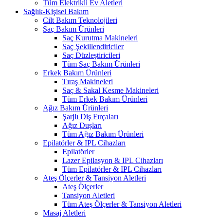
Tüm Elektrikli Ev Aletleri
Sağlık-Kişisel Bakım
Cilt Bakım Teknolojileri
Saç Bakım Ürünleri
Saç Kurutma Makineleri
Saç Şekillendiriciler
Saç Düzleştiricileri
Tüm Saç Bakım Ürünleri
Erkek Bakım Ürünleri
Tıraş Makineleri
Saç & Sakal Kesme Makineleri
Tüm Erkek Bakım Ürünleri
Ağız Bakım Ürünleri
Şarjlı Diş Fırçaları
Ağız Duşları
Tüm Ağız Bakım Ürünleri
Epilatörler & IPL Cihazları
Epilatörler
Lazer Epilasyon & IPL Cihazları
Tüm Epilatörler & IPL Cihazları
Ateş Ölçerler & Tansiyon Aletleri
Ateş Ölçerler
Tansiyon Aletleri
Tüm Ateş Ölçerler & Tansiyon Aletleri
Masaj Aletleri