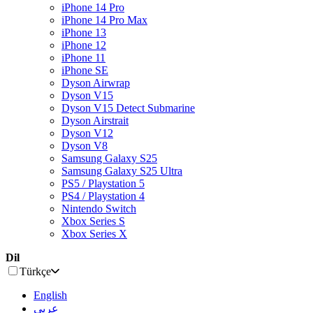
iPhone 14 Pro
iPhone 14 Pro Max
iPhone 13
iPhone 12
iPhone 11
iPhone SE
Dyson Airwrap
Dyson V15
Dyson V15 Detect Submarine
Dyson Airstrait
Dyson V12
Dyson V8
Samsung Galaxy S25
Samsung Galaxy S25 Ultra
PS5 / Playstation 5
PS4 / Playstation 4
Nintendo Switch
Xbox Series S
Xbox Series X
Dil
Türkçe
English
عربى