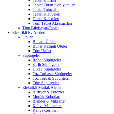
Tablet Kılıfları
Tablet Ekran Koruyucular
Tablet Tutucular
Tablet Klavyeleri
Tablet Kalemleri
Tüm Tablet Aksesuarları
Tüm Bilgisayar-Tablet
Elektrikli Ev Aletleri
Ütüler
Buharlı Ütüler
Buhar Kazanlı Ütüler
Tüm Ütüler
Süpürgeler
Robot Süpürgeler
Şarjlı Süpürgeler
Dikey Süpürgeler
Toz Torbasız Süpürgeler
Toz Torbalı Süpürgeler
Tüm Süpürgeler
Elektrikli Mutfak Aletleri
Airfryer & Fritözler
Mutfak Robotları
Blender & Mikserler
Kahve Makineleri
Kahve Çeşitleri