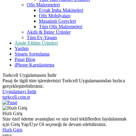
Ofis Malzemeleri
Evrak İmha Makineleri
Ofis Mobilyaları
Masaüstü Gereçleri
Tüm Ofis Malzemeleri
Akıllı & İlginç Ürünler
Tüm Ev-Yaşam
Apple Eğitim Ürünleri
Yardım
Sipariş Sorgulama
Pasaj Blog
iPhone Karşılaştırma
Turkcell Uygulamasını İndir
Pasaj ile ilgili tüm işlemlerinizi Turkcell Uygulamasından hızlıca
gerçekleştirebilirsiniz.
Uygulamayı İndir
turkcell.com.tr
Hızlı Giriş
Size özel ödeme avantajları ve size özel tekliflerden faydalanmak
için Giriş Yap/Üye Ol seçeneği ile devam edebilirsiniz.
Hızlı Giriş
veya