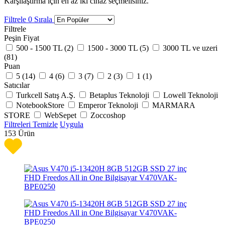
Karşılaştırma için en az iki cihaz seçmelisiniz.
Filtrele
0
Sırala
Filtrele
Peşin Fiyat
500 - 1500 TL (
2
)
1500 - 3000 TL (
5
)
3000 TL ve uzeri
(
81
)
Puan
5 (
14
)
4 (
6
)
3 (
7
)
2 (
3
)
1 (
1
)
Satıcılar
Turkcell Satış A.Ş.
Betaplus Teknoloji
Lowell Teknoloji
NotebookStore
Emperor Teknoloji
MARMARA
STORE
WebSepet
Zoccoshop
Filtreleri Temizle
Uygula
153
Ürün