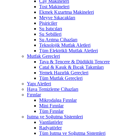
Çay Makineleri
Tost Makineleri
Ekmek Kızartma Makineleri
Meyve Sıkacakları
Pişiriciler
Su Isıtıcıları
Su Sebilleri
Su Arıtma Cihazları
Teknolojik Mutfak Aletleri
Tüm Elektrikli Mutfak Aletleri
Mutfak Gereçleri
Tava & Tencere & Düdüklü Tencere
Çatal & Kaşık & Bıçak Takımları
Yemek Hazırlık Gereçleri
Tüm Mutfak Gereçleri
Yapı Aletleri
Hava Temizleme Cihazları
Fırınlar
Mikrodalga Fırınlar
Mini Fırınlar
Tüm Fırınlar
Isıtma ve Soğutma Sistemleri
Vantilatörler
Radyatörler
Tüm Isıtma ve Soğutma Sistemleri