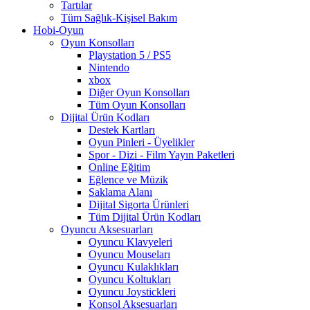
Tartılar
Tüm Sağlık-Kişisel Bakım
Hobi-Oyun
Oyun Konsolları
Playstation 5 / PS5
Nintendo
xbox
Diğer Oyun Konsolları
Tüm Oyun Konsolları
Dijital Ürün Kodları
Destek Kartları
Oyun Pinleri - Üyelikler
Spor - Dizi - Film Yayın Paketleri
Online Eğitim
Eğlence ve Müzik
Saklama Alanı
Dijital Sigorta Ürünleri
Tüm Dijital Ürün Kodları
Oyuncu Aksesuarları
Oyuncu Klavyeleri
Oyuncu Mouseları
Oyuncu Kulaklıkları
Oyuncu Koltukları
Oyuncu Joystickleri
Konsol Aksesuarları