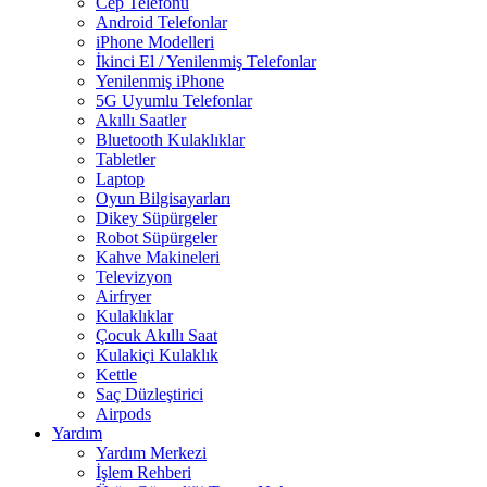
Cep Telefonu
Android Telefonlar
iPhone Modelleri
İkinci El / Yenilenmiş Telefonlar
Yenilenmiş iPhone
5G Uyumlu Telefonlar
Akıllı Saatler
Bluetooth Kulaklıklar
Tabletler
Laptop
Oyun Bilgisayarları
Dikey Süpürgeler
Robot Süpürgeler
Kahve Makineleri
Televizyon
Airfryer
Kulaklıklar
Çocuk Akıllı Saat
Kulakiçi Kulaklık
Kettle
Saç Düzleştirici
Airpods
Yardım
Yardım Merkezi
İşlem Rehberi