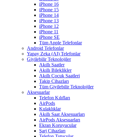
iPhone 16
iPhone 15
iPhone 14
iPhone 13
iPhone 12
iPhone 11
iPhone SE
Tüm Apple Telefonlar
Android Telefonlar
Yapay Zeka (AI) Telefonlar
Giyilebilir Teknolojiler
Akıllı Saatler
Akıllı Bileklikler
Akıllı Çocuk Saatleri
Takip Cihazları
Tüm Giyilebilir Teknolojiler
Aksesuarlar
Telefon Kılıfları
AirPods
Kulaklıklar
Akıllı Saat Aksesuarları
AirPods Aksesuarları
Ekran Koruyucular
Şarj Cihazları
Telefon Tutucular