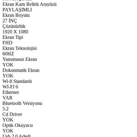
Ekran Kartı Bellek Arayüzü
PAYLAŞIMLI
Ekran Boyutu
27 İNÇ
Çözünürlük
1920 X 1080
Ekran Tipi
FHD
Ekran Teknolojisi
60HZ
Yansımasız Ekran
YOK
Dokunmatik Ekran
YOK
Wi-fi Standardı
WI-FI 6
Ethernet
VAR
Bluetooth Versiyonu
5.2
Cd Driver
YOK
Optik Okuyucu
YOK
Usb 2.0 Adedi