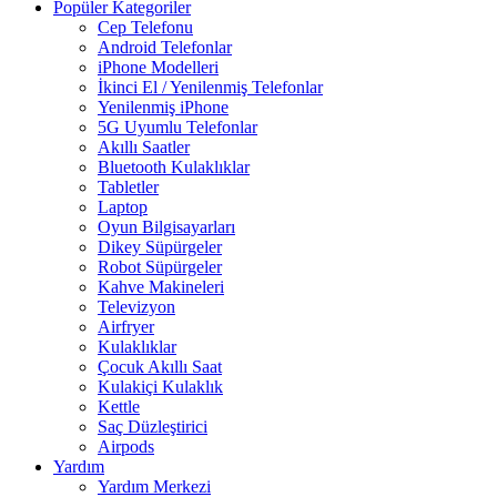
Popüler Kategoriler
Cep Telefonu
Android Telefonlar
iPhone Modelleri
İkinci El / Yenilenmiş Telefonlar
Yenilenmiş iPhone
5G Uyumlu Telefonlar
Akıllı Saatler
Bluetooth Kulaklıklar
Tabletler
Laptop
Oyun Bilgisayarları
Dikey Süpürgeler
Robot Süpürgeler
Kahve Makineleri
Televizyon
Airfryer
Kulaklıklar
Çocuk Akıllı Saat
Kulakiçi Kulaklık
Kettle
Saç Düzleştirici
Airpods
Yardım
Yardım Merkezi