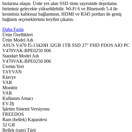
hızlarına ulaşın. Üstte yer alan SSD slotu sayesinde depolama
biriminiz gelecekte yükseltilebilir. Wi-Fi 6 ve Bluetooth 5.4 ile
kesintisiz kablosuz bağlantının, HDMI ve RJ45 portları ile geniş
bağlantı seçeneklerinin keyfini çıkarın.
Daha Fazla
Ürün Özellikleri
Ürün Model Adı
ASUS V470 İ5-13420H 32GB 1TB SSD 27" FHD FDOS AIO PC
V470VAK-BPE0250 006
Standart Model Adı
V470VAK-BPE0250 006
Üretim Yeri
TAYVAN
Klavye
VAR
Monitör
VAR
Kullanım Amacı
EV-İŞ
İşletim Sistemi Versiyonu
FREEDOS
Ram (bellek) Kapasitesi
32 GB
Bellek (ram) Türü