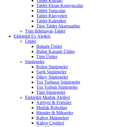
Tablet Kılıfları
Tablet Ekran Koruyucular
Tablet Tutucular
Tablet Klavyeleri
Tablet Kalemleri
Tüm Tablet Aksesuarları
Tüm Bilgisayar-Tablet
Elektrikli Ev Aletleri
Ütüler
Buharlı Ütüler
Buhar Kazanlı Ütüler
Tüm Ütüler
Süpürgeler
Robot Süpürgeler
Şarjlı Süpürgeler
Dikey Süpürgeler
Toz Torbasız Süpürgeler
Toz Torbalı Süpürgeler
Tüm Süpürgeler
Elektrikli Mutfak Aletleri
Airfryer & Fritözler
Mutfak Robotları
Blender & Mikserler
Kahve Makineleri
Kahve Çeşitleri