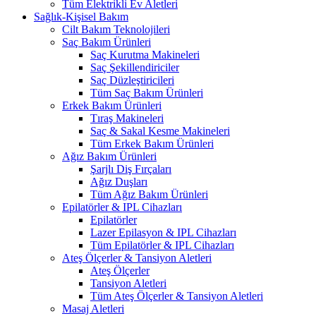
Tüm Elektrikli Ev Aletleri
Sağlık-Kişisel Bakım
Cilt Bakım Teknolojileri
Saç Bakım Ürünleri
Saç Kurutma Makineleri
Saç Şekillendiriciler
Saç Düzleştiricileri
Tüm Saç Bakım Ürünleri
Erkek Bakım Ürünleri
Tıraş Makineleri
Saç & Sakal Kesme Makineleri
Tüm Erkek Bakım Ürünleri
Ağız Bakım Ürünleri
Şarjlı Diş Fırçaları
Ağız Duşları
Tüm Ağız Bakım Ürünleri
Epilatörler & IPL Cihazları
Epilatörler
Lazer Epilasyon & IPL Cihazları
Tüm Epilatörler & IPL Cihazları
Ateş Ölçerler & Tansiyon Aletleri
Ateş Ölçerler
Tansiyon Aletleri
Tüm Ateş Ölçerler & Tansiyon Aletleri
Masaj Aletleri