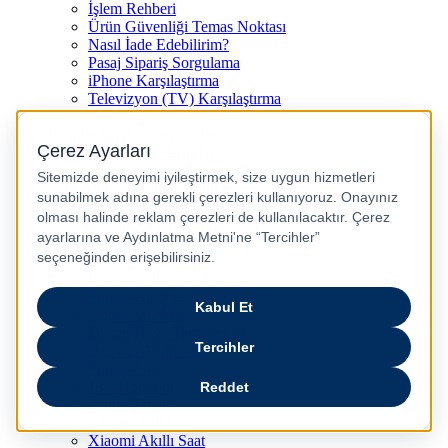
İşlem Rehberi
Ürün Güvenliği Temas Noktası
Nasıl İade Edebilirim?
Pasaj Sipariş Sorgulama
iPhone Karşılaştırma
Televizyon (TV) Karşılaştırma
Telefon Sat
Popüler Marka Kategoriler
Samsung Telefonlar
JBL Kulaklık
Philips Kahve Makinesi
Samsung Tablet
Dyson Saç Düzleştirici
Philips Dikey Süpürge
Philips Süpürge
Karaca Kahve Makinesi
Philips Airfryer
Apple Kulaklık
Dyson Hava Temizleyici
Huawei Akıllı Saat
Philips Ütü
JBL Hoparlör
Apple Tablet
Xiaomi Telefon
Xiaomi Akıllı Saat