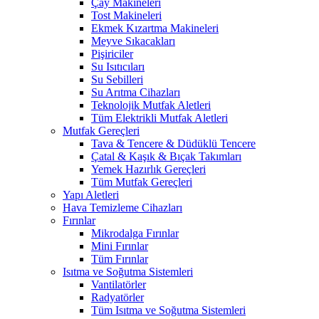
Çay Makineleri
Tost Makineleri
Ekmek Kızartma Makineleri
Meyve Sıkacakları
Pişiriciler
Su Isıtıcıları
Su Sebilleri
Su Arıtma Cihazları
Teknolojik Mutfak Aletleri
Tüm Elektrikli Mutfak Aletleri
Mutfak Gereçleri
Tava & Tencere & Düdüklü Tencere
Çatal & Kaşık & Bıçak Takımları
Yemek Hazırlık Gereçleri
Tüm Mutfak Gereçleri
Yapı Aletleri
Hava Temizleme Cihazları
Fırınlar
Mikrodalga Fırınlar
Mini Fırınlar
Tüm Fırınlar
Isıtma ve Soğutma Sistemleri
Vantilatörler
Radyatörler
Tüm Isıtma ve Soğutma Sistemleri