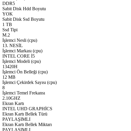
DDR5
Sabit Disk Hdd Boyutu
YOK
Sabit Disk Ssd Boyutu
1 TB
Ssd Tipi
M.2
İşlemci Nesli (cpu)
13. NESİL
İşlemci Markası (cpu)
INTEL CORE İ5
İşlemci Modeli (cpu)
13420H
İşlemci Ön Belleği (cpu)
12 MB
İşlemci Çekirdek Sayısı (cpu)
8
İşlemci Temel Frekansı
2.10GHZ
Ekran Kartı
INTEL UHD GRAPHİCS
Ekran Kartı Bellek Türü
PAYLAŞIMLI
Ekran Kartı Bellek Miktarı
PAYLAŞIMLI