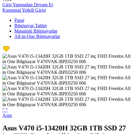
Giriş Yapmadan Devam Et
Kurumsal Yetkili Girişi
Pasaj
Bilgisayar-Tablet
Masaüstü Bilgisayarlar
All-in-One Bilgisayarlar
"
"
Asus
Asus V470 i5-13420H 32GB 1TB SSD 27