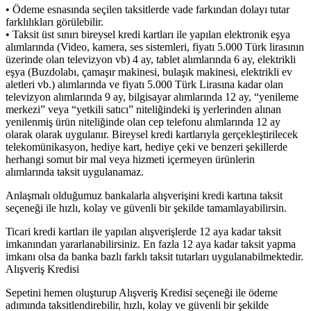
• Ödeme esnasında seçilen taksitlerde vade farkından dolayı tutar
farklılıkları görülebilir.
• Taksit üst sınırı bireysel kredi kartları ile yapılan elektronik eşya
alımlarında (Video, kamera, ses sistemleri, fiyatı 5.000 Türk lirasının
üzerinde olan televizyon vb) 4 ay, tablet alımlarında 6 ay, elektrikli
eşya (Buzdolabı, çamaşır makinesi, bulaşık makinesi, elektrikli ev
aletleri vb.) alımlarında ve fiyatı 5.000 Türk Lirasına kadar olan
televizyon alımlarında 9 ay, bilgisayar alımlarında 12 ay, “yenileme
merkezi” veya “yetkili satıcı” niteliğindeki iş yerlerinden alınan
yenilenmiş ürün niteliğinde olan cep telefonu alımlarında 12 ay
olarak olarak uygulanır. Bireysel kredi kartlarıyla gerçekleştirilecek
telekomünikasyon, hediye kart, hediye çeki ve benzeri şekillerde
herhangi somut bir mal veya hizmeti içermeyen ürünlerin
alımlarında taksit uygulanamaz.
Anlaşmalı olduğumuz bankalarla alışverişini kredi kartına taksit
seçeneği ile hızlı, kolay ve güvenli bir şekilde tamamlayabilirsin.
Ticari kredi kartları ile yapılan alışverişlerde 12 aya kadar taksit
imkanından yararlanabilirsiniz. En fazla 12 aya kadar taksit yapma
imkanı olsa da banka bazlı farklı taksit tutarları uygulanabilmektedir.
Alışveriş Kredisi
Sepetini hemen oluşturup Alışveriş Kredisi seçeneği ile ödeme
adımında taksitlendirebilir, hızlı, kolay ve güvenli bir şekilde