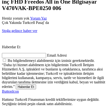
inç FHD Freedos All in One Bilgisayar
V470VAK-BPE0250 006
Henüz yorum yok
Yorum Yaz
Çok Yakında Turkcell Pasaj' da
Stoğa gelince haber ver
Haberdar Et
Email Adresi
Bu bilgilendirmeyi alabilmeniz için izniniz gerekmektedir.
“Daha iyi hizmet alabilmem için bilgilerimin Turkcell İletişim
Hizmetleri A.Ş, iştirakleri ve bunların iş ortaklarınca, tarafımca aksi
belirtiline kadar işlenmesine; Turkcell ve iştiraklerinin iletişim
bilgilerimi kullanarak, kampanya, servis, tarife ve hizmetleri ile ilgili
duyuruları tarafıma iletmesine izin verdiğimi kabul, beyan ve taahhüt
ederim.”
Haberdar Et
ButtonIcon
Hattınız Turkcell Finansman kredili tekliflerimize uygun değildir.
Seçtiğiniz ürünü peşin olarak satın alabilirsiniz.