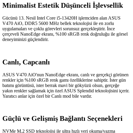
Minimalist Estetik Düşünceli İşlevsellik
Gücünü 13. Nesil Intel Core i5-13420H işlemciden alan ASUS
V470 AiO, DDR5 5600 MHz bellek teknolojisi ile en zorlu
uygulamaları ve çoklu görevleri sorunsuz gerçekleştirir. İnce
çerçeveli NanoEdge ekranı, %100 sRGB renk doğruluğu ile görsel
deneyiminizi güçlendirir.
Canlı, Capcanlı
ASUS V470 AiO'nun NanoEdge ekranı, canlı ve gerçekçi görünen
renkler için %100 sRGB renk gamı özelliklerine sahiptir. İster gün
batımı görüntüsü, ister berrak mavi bir gökyüzü olsun, gerçeğe
yakın renkler sağlamak için özel ASUS Splendid teknolojisini içerir.
Yaratıcı anlar için özel bir Canlı mod bile vardır.
Güçlü ve Gelişmiş Bağlantı Seçenekleri
NVMe M.2 SSD teknolojisi ile ultra hızlı veri okuma/yazma