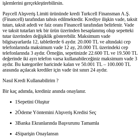
işlemlerini gerçekleştirebilirsin.
Paycell Alışveriş Limiti ürününde kredi Turkcell Finansman A.Ş.
(Financell) tarafından tahsis edilmektedir. Krediye ilişkin vade, taksit
tutarı, taksit adedi ve faiz oranı Financell tarafından belirlenir. Vade
ve taksit tutarları tek bir ürün üzerinden hesaplanmış olup sepetteki
tutar üzerinden değişiklik gösterebilir. Maksimum vade
bilgisayarlarda 12, tabletlerde 6 aydır. 20.000 TL ve altındaki cep
telefonlarında maksimum vade 12 ay, 20.000 TL üzerindeki cep
telefonlarında 3 aydır. Örneğin, sepetinizde 22.600 TL ve 19.500 TL
değerinde iki ayrı telefon varsa kullanabileceğiniz maksimum vade 3
aydır. Bu kategoriler haricinde kalan ve 50.001 TL – 100.000 TL
arasında açılacak krediler için vade üst sınırı 24 aydır.
Nasıl Kredi Kullanabilirim ?
Bir kaç adımda, krediniz anında onaylanır.
1
Sepetini Oluştur
2
Ödeme Yöntemini Alışveriş Kredisi Seç
3
Banka Ekranlarında Başvurunu Tamamla
4
Siparişin Onaylansın