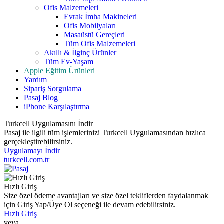
Ofis Malzemeleri
Evrak İmha Makineleri
Ofis Mobilyaları
Masaüstü Gereçleri
Tüm Ofis Malzemeleri
Akıllı & İlginç Ürünler
Tüm Ev-Yaşam
Apple Eğitim Ürünleri
Yardım
Sipariş Sorgulama
Pasaj Blog
iPhone Karşılaştırma
Turkcell Uygulamasını İndir
Pasaj ile ilgili tüm işlemlerinizi Turkcell Uygulamasından hızlıca
gerçekleştirebilirsiniz.
Uygulamayı İndir
turkcell.com.tr
Hızlı Giriş
Size özel ödeme avantajları ve size özel tekliflerden faydalanmak
için Giriş Yap/Üye Ol seçeneği ile devam edebilirsiniz.
Hızlı Giriş
veya