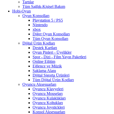
Tartılar
Tüm Sağlık-Kişisel Bakım
Hobi-Oyun
Oyun Konsolları
Playstation 5 / PS5
Nintendo
xbox
Diğer Oyun Konsolları
Tüm Oyun Konsolları
Dijital Ürün Kodları
Destek Kartları
Oyun Pinleri - Üyelikler
Spor - Dizi - Film Yayın Paketleri
Online Eğitim
Eğlence ve Müzik
Saklama Alanı
Dijital Sigorta Ürünleri
Tüm Dijital Ürün Kodları
Oyuncu Aksesuarları
Oyuncu Klavyeleri
Oyuncu Mouseları
Oyuncu Kulaklıkları
Oyuncu Koltukları
Oyuncu Joystickleri
Konsol Aksesuarları