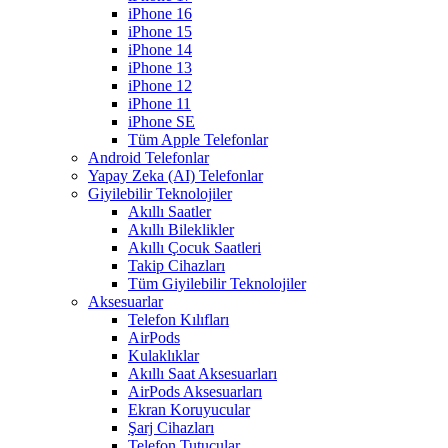
iPhone 16
iPhone 15
iPhone 14
iPhone 13
iPhone 12
iPhone 11
iPhone SE
Tüm Apple Telefonlar
Android Telefonlar
Yapay Zeka (AI) Telefonlar
Giyilebilir Teknolojiler
Akıllı Saatler
Akıllı Bileklikler
Akıllı Çocuk Saatleri
Takip Cihazları
Tüm Giyilebilir Teknolojiler
Aksesuarlar
Telefon Kılıfları
AirPods
Kulaklıklar
Akıllı Saat Aksesuarları
AirPods Aksesuarları
Ekran Koruyucular
Şarj Cihazları
Telefon Tutucular