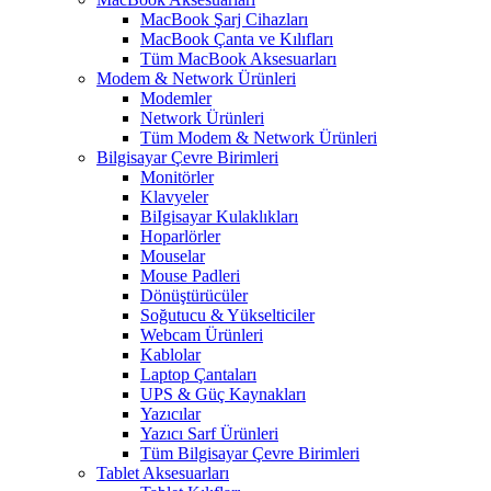
MacBook Şarj Cihazları
MacBook Çanta ve Kılıfları
Tüm MacBook Aksesuarları
Modem & Network Ürünleri
Modemler
Network Ürünleri
Tüm Modem & Network Ürünleri
Bilgisayar Çevre Birimleri
Monitörler
Klavyeler
BiIgisayar Kulaklıkları
Hoparlörler
Mouselar
Mouse Padleri
Dönüştürücüler
Soğutucu & Yükselticiler
Webcam Ürünleri
Kablolar
Laptop Çantaları
UPS & Güç Kaynakları
Yazıcılar
Yazıcı Sarf Ürünleri
Tüm Bilgisayar Çevre Birimleri
Tablet Aksesuarları