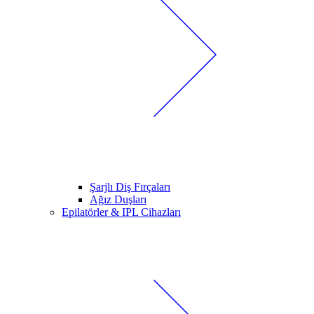
Şarjlı Diş Fırçaları
Ağız Duşları
Epilatörler & IPL Cihazları