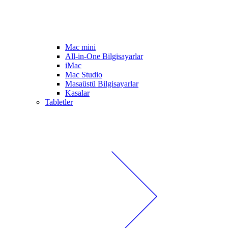
Mac mini
All-in-One Bilgisayarlar
iMac
Mac Studio
Masaüstü Bilgisayarlar
Kasalar
Tabletler