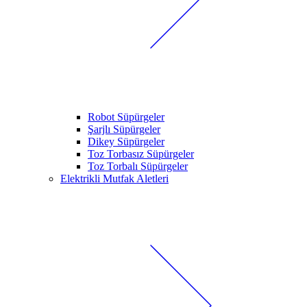
Robot Süpürgeler
Şarjlı Süpürgeler
Dikey Süpürgeler
Toz Torbasız Süpürgeler
Toz Torbalı Süpürgeler
Elektrikli Mutfak Aletleri