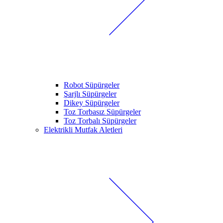
Robot Süpürgeler
Şarjlı Süpürgeler
Dikey Süpürgeler
Toz Torbasız Süpürgeler
Toz Torbalı Süpürgeler
Elektrikli Mutfak Aletleri