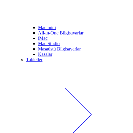
Mac mini
All-in-One Bilgisayarlar
iMac
Mac Studio
Masaüstü Bilgisayarlar
Kasalar
Tabletler