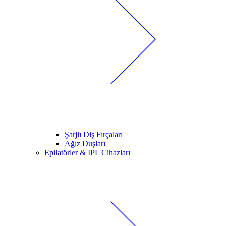
Şarjlı Diş Fırçaları
Ağız Duşları
Epilatörler & IPL Cihazları