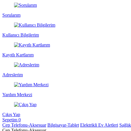
Sorularım
Kullanıcı Bilgilerim
Kayıtlı Kartlarım
Adreslerim
Yardım Merkezi
Çıkış Yap
Sepetim
0
Cep Telefonu-Aksesuar
Bilgisayar-Tablet
Elektrikli Ev Aletleri
Sağlı
Cep Telefonu-Aksesuar