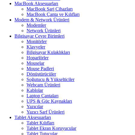
MacBook Aksesuarları
MacBook Şarj Cihazları
MacBook Çanta ve Kılıfları
Modem & Network Ürünleri
Modemler
Network Ürünleri
Bilgisayar Çevre Birimleri
Monitörler
Klavyeler
BiIgisayar Kulaklıkları
Hoparlörler
Mouselar
Mouse Padleri
Dönüştürücüler
Soğutucu & Yükselticiler
Webcam Ürünleri
Kablolar
Laptop Çantaları
UPS & Güç Kaynakları
Yazıcılar
Yazıcı Sarf Ürünleri
Tablet Aksesuarları
Tablet Kılıfları
Tablet Ekran Koruyucular
Tablet Tutucular