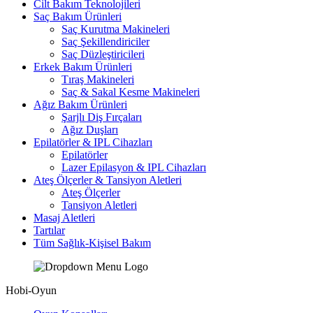
Cilt Bakım Teknolojileri
Saç Bakım Ürünleri
Saç Kurutma Makineleri
Saç Şekillendiriciler
Saç Düzleştiricileri
Erkek Bakım Ürünleri
Tıraş Makineleri
Saç & Sakal Kesme Makineleri
Ağız Bakım Ürünleri
Şarjlı Diş Fırçaları
Ağız Duşları
Epilatörler & IPL Cihazları
Epilatörler
Lazer Epilasyon & IPL Cihazları
Ateş Ölçerler & Tansiyon Aletleri
Ateş Ölçerler
Tansiyon Aletleri
Masaj Aletleri
Tartılar
Tüm Sağlık-Kişisel Bakım
Hobi-Oyun