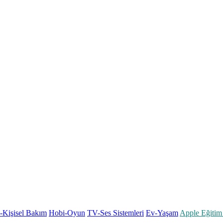
k-Kişisel Bakım
Hobi-Oyun
TV-Ses Sistemleri
Ev-Yaşam
Apple Eğitim