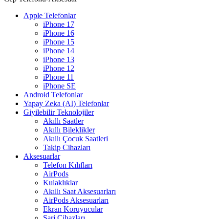
Apple Telefonlar
iPhone 17
iPhone 16
iPhone 15
iPhone 14
iPhone 13
iPhone 12
iPhone 11
iPhone SE
Android Telefonlar
Yapay Zeka (AI) Telefonlar
Giyilebilir Teknolojiler
Akıllı Saatler
Akıllı Bileklikler
Akıllı Çocuk Saatleri
Takip Cihazları
Aksesuarlar
Telefon Kılıfları
AirPods
Kulaklıklar
Akıllı Saat Aksesuarları
AirPods Aksesuarları
Ekran Koruyucular
Şarj Cihazları