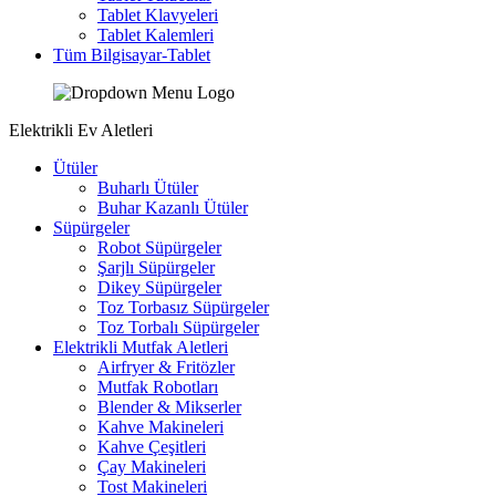
Tablet Klavyeleri
Tablet Kalemleri
Tüm Bilgisayar-Tablet
Elektrikli Ev Aletleri
Ütüler
Buharlı Ütüler
Buhar Kazanlı Ütüler
Süpürgeler
Robot Süpürgeler
Şarjlı Süpürgeler
Dikey Süpürgeler
Toz Torbasız Süpürgeler
Toz Torbalı Süpürgeler
Elektrikli Mutfak Aletleri
Airfryer & Fritözler
Mutfak Robotları
Blender & Mikserler
Kahve Makineleri
Kahve Çeşitleri
Çay Makineleri
Tost Makineleri