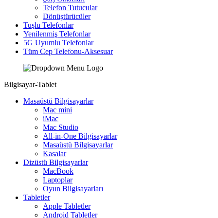
Telefon Tutucular
Dönüştürücüler
Tuşlu Telefonlar
Yenilenmiş Telefonlar
5G Uyumlu Telefonlar
Tüm Cep Telefonu-Aksesuar
Bilgisayar-Tablet
Masaüstü Bilgisayarlar
Mac mini
iMac
Mac Studio
All-in-One Bilgisayarlar
Masaüstü Bilgisayarlar
Kasalar
Dizüstü Bilgisayarlar
MacBook
Laptoplar
Oyun Bilgisayarları
Tabletler
Apple Tabletler
Android Tabletler