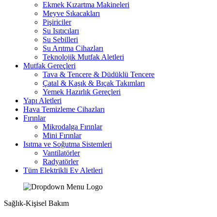
Ekmek Kızartma Makineleri
Meyve Sıkacakları
Pişiriciler
Su Isıtıcıları
Su Sebilleri
Su Arıtma Cihazları
Teknolojik Mutfak Aletleri
Mutfak Gereçleri
Tava & Tencere & Düdüklü Tencere
Çatal & Kaşık & Bıçak Takımları
Yemek Hazırlık Gereçleri
Yapı Aletleri
Hava Temizleme Cihazları
Fırınlar
Mikrodalga Fırınlar
Mini Fırınlar
Isıtma ve Soğutma Sistemleri
Vantilatörler
Radyatörler
Tüm Elektrikli Ev Aletleri
Sağlık-Kişisel Bakım