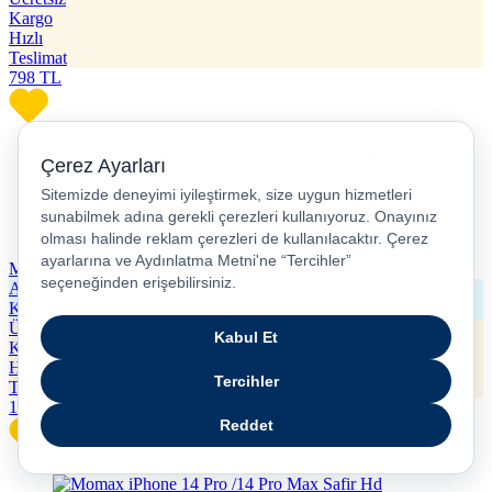
Kargo
Hızlı
Teslimat
798
TL
Momax iPhone 15 Pro Tam Ekran Hd Ekran Koruyucu
Alışveriş
Kredisi
Ücretsiz
Kargo
Hızlı
Teslimat
1.499
TL