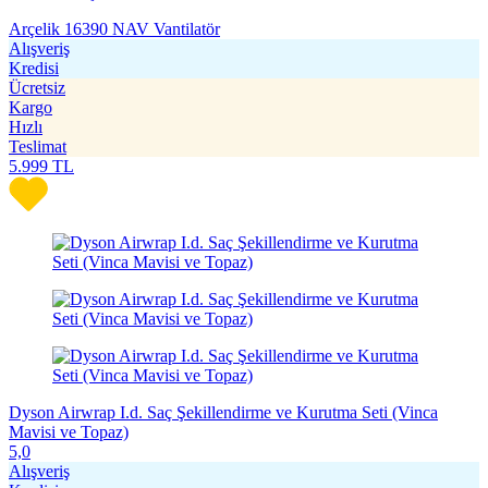
Arçelik 16390 NAV Vantilatör
Alışveriş
Kredisi
Ücretsiz
Kargo
Hızlı
Teslimat
5.999
TL
Dyson Airwrap I.d. Saç Şekillendirme ve Kurutma Seti (Vinca
Mavisi ve Topaz)
5,0
Alışveriş