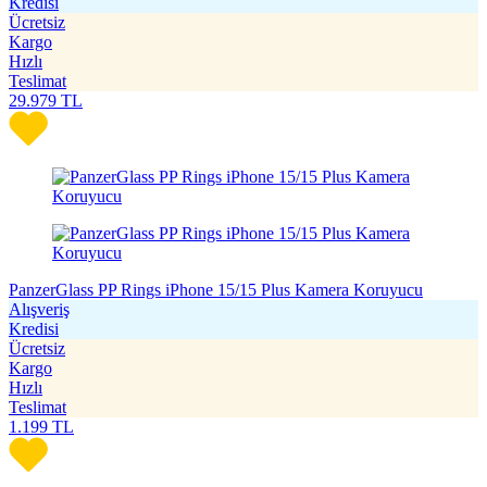
Kredisi
Ücretsiz
Kargo
Hızlı
Teslimat
29.979
TL
PanzerGlass PP Rings iPhone 15/15 Plus Kamera Koruyucu
Alışveriş
Kredisi
Ücretsiz
Kargo
Hızlı
Teslimat
1.199
TL