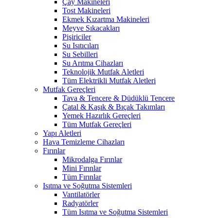
Çay Makineleri
Tost Makineleri
Ekmek Kızartma Makineleri
Meyve Sıkacakları
Pişiriciler
Su Isıtıcıları
Su Sebilleri
Su Arıtma Cihazları
Teknolojik Mutfak Aletleri
Tüm Elektrikli Mutfak Aletleri
Mutfak Gereçleri
Tava & Tencere & Düdüklü Tencere
Çatal & Kaşık & Bıçak Takımları
Yemek Hazırlık Gereçleri
Tüm Mutfak Gereçleri
Yapı Aletleri
Hava Temizleme Cihazları
Fırınlar
Mikrodalga Fırınlar
Mini Fırınlar
Tüm Fırınlar
Isıtma ve Soğutma Sistemleri
Vantilatörler
Radyatörler
Tüm Isıtma ve Soğutma Sistemleri