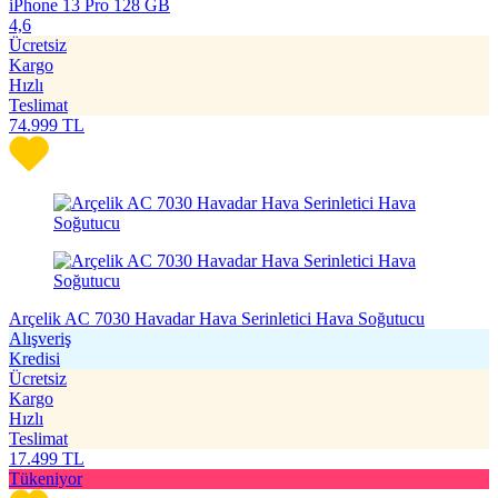
iPhone 13 Pro 128 GB
4,6
Ücretsiz
Kargo
Hızlı
Teslimat
74.999
TL
Arçelik AC 7030 Havadar Hava Serinletici Hava Soğutucu
Alışveriş
Kredisi
Ücretsiz
Kargo
Hızlı
Teslimat
17.499
TL
Tükeniyor