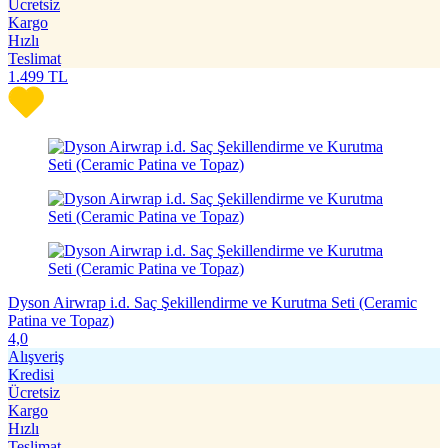
Ücretsiz
Kargo
Hızlı
Teslimat
1.499
TL
Dyson Airwrap i.d. Saç Şekillendirme ve Kurutma Seti (Ceramic
Patina ve Topaz)
4,0
Alışveriş
Kredisi
Ücretsiz
Kargo
Hızlı
Teslimat