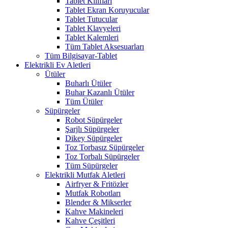
Tablet Kılıfları
Tablet Ekran Koruyucular
Tablet Tutucular
Tablet Klavyeleri
Tablet Kalemleri
Tüm Tablet Aksesuarları
Tüm Bilgisayar-Tablet
Elektrikli Ev Aletleri
Ütüler
Buharlı Ütüler
Buhar Kazanlı Ütüler
Tüm Ütüler
Süpürgeler
Robot Süpürgeler
Şarjlı Süpürgeler
Dikey Süpürgeler
Toz Torbasız Süpürgeler
Toz Torbalı Süpürgeler
Tüm Süpürgeler
Elektrikli Mutfak Aletleri
Airfryer & Fritözler
Mutfak Robotları
Blender & Mikserler
Kahve Makineleri
Kahve Çeşitleri