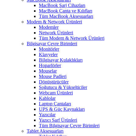
MacBook Şarj Cihazları
MacBook Çanta ve Kılıfları
Tüm MacBook Aksesuarları
Modem & Network Ürünleri
Modemler
Network Ürünleri
Tüm Modem & Network Ürünleri
Bilgisayar Çevre Birimleri
Monitörler
Klavyeler
BiIgisayar Kulaklıkları
Hoparlörler
Mouselar
Mouse Padleri
Dönüştürücüler
Soğutucu & Yükselticiler
Webcam Ürünleri
Kablolar
Laptop Çantaları
UPS & Güç Kaynakları
Yazıcılar
Yazıcı Sarf Ürünleri
Tüm Bilgisayar Çevre Birimleri
Tablet Aksesuarları