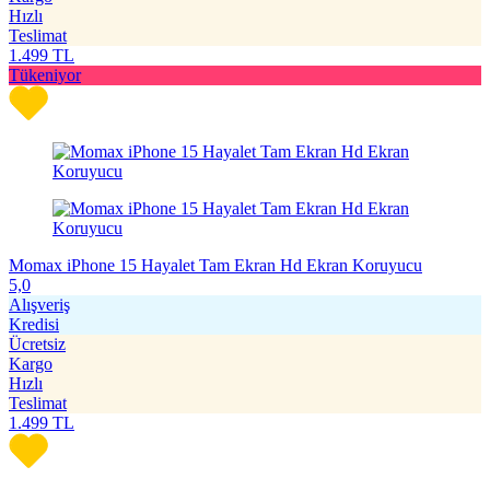
Hızlı
Teslimat
1.499
TL
Tükeniyor
Momax iPhone 15 Hayalet Tam Ekran Hd Ekran Koruyucu
5,0
Alışveriş
Kredisi
Ücretsiz
Kargo
Hızlı
Teslimat
1.499
TL