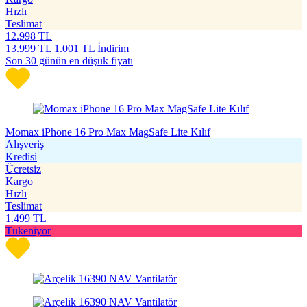
Hızlı
Teslimat
12.998
TL
13.999
TL
1.001 TL İndirim
Son 30 günün en düşük fiyatı
Momax iPhone 16 Pro Max MagSafe Lite Kılıf
Alışveriş
Kredisi
Ücretsiz
Kargo
Hızlı
Teslimat
1.499
TL
Tükeniyor