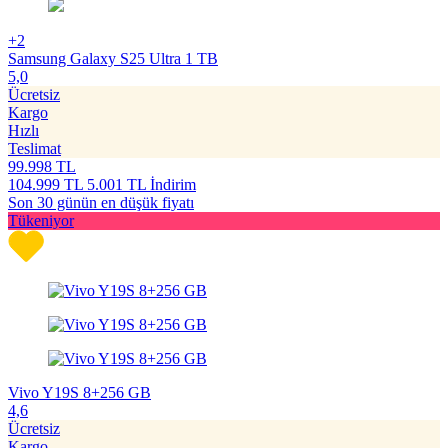
+2
Samsung Galaxy S25 Ultra 1 TB
5,0
Ücretsiz
Kargo
Hızlı
Teslimat
99.998
TL
104.999
TL
5.001 TL İndirim
Son 30 günün en düşük fiyatı
Tükeniyor
Vivo Y19S 8+256 GB
4,6
Ücretsiz
Kargo