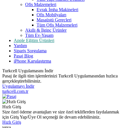
Ofis Malzemeleri
Evrak İmha Makineleri
Ofis Mobilyaları
Masaüstü Gereçleri
Tüm Ofis Malzemeleri
Akıllı & İlginç Ürünler
Tüm Ev-Yaşam
Apple Eğitim Ürünleri
Yardım
Sipariş Sorgulama
Pasaj Blog
iPhone Karşılaştırma
Turkcell Uygulamasını İndir
Pasaj ile ilgili tüm işlemlerinizi Turkcell Uygulamasından hızlıca
gerçekleştirebilirsiniz.
Uygulamayı İndir
turkcell.com.tr
Hızlı Giriş
Size özel ödeme avantajları ve size özel tekliflerden faydalanmak
için Giriş Yap/Üye Ol seçeneği ile devam edebilirsiniz.
Hızlı Giriş
veya