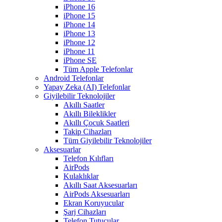
iPhone 16
iPhone 15
iPhone 14
iPhone 13
iPhone 12
iPhone 11
iPhone SE
Tüm Apple Telefonlar
Android Telefonlar
Yapay Zeka (AI) Telefonlar
Giyilebilir Teknolojiler
Akıllı Saatler
Akıllı Bileklikler
Akıllı Çocuk Saatleri
Takip Cihazları
Tüm Giyilebilir Teknolojiler
Aksesuarlar
Telefon Kılıfları
AirPods
Kulaklıklar
Akıllı Saat Aksesuarları
AirPods Aksesuarları
Ekran Koruyucular
Şarj Cihazları
Telefon Tutucular