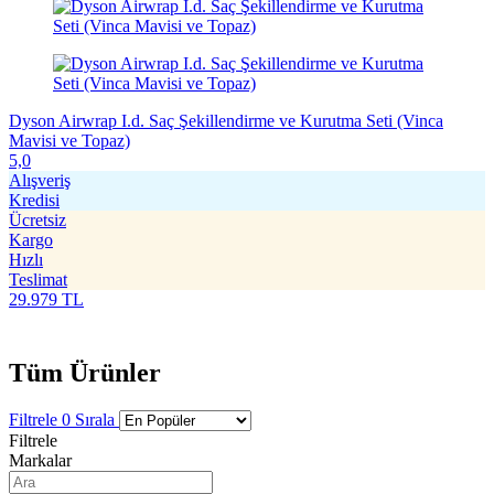
Dyson Airwrap I.d. Saç Şekillendirme ve Kurutma Seti (Vinca
Mavisi ve Topaz)
5,0
Alışveriş
Kredisi
Ücretsiz
Kargo
Hızlı
Teslimat
29.979
TL
Tüm Ürünler
Filtrele
0
Sırala
Filtrele
Markalar