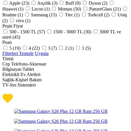
Apple (
23
)
Arçelik (
3
)
Buff (
9
)
Dyson (
2
)
Huawei (
1
)
Lecoo (
1
)
Momax (
50
)
PanzerGlass (
21
)
Realme (
1
)
Samsung (
15
)
Ttec (
1
)
Turkcell (
2
)
Uniq
(
2
)
vivo (
1
)
Peşin Fiyat
500 - 1500 TL (
57
)
1500 - 3000 TL (
30
)
3000 TL ve
uzeri (
45
)
Puan
5 (
19
)
4 (
22
)
3 (
7
)
2 (
1
)
1 (
5
)
Filtreleri Temizle
Uygula
Tümü
Cep Telefonu-Aksesuar
Bilgisayar-Tablet
Elektrikli Ev Aletleri
Sağlık-Kişisel Bakım
TV-Ses Sistemleri