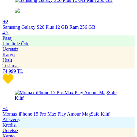
+2
Samsung Galaxy S26 Plus 12 GB Ram 256 GB
4,7
Pasaj
Limitinle Öde
Ücretsiz
Kargo
Hızlı
Teslimat
74.999
TL
+4
Momax iPhone 15 Pro Max Play Amour MagSafe Kılıf
Alışveriş
Kredisi
Ücretsiz
Kargo