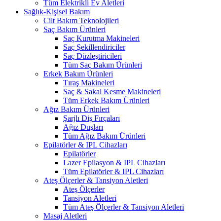
Tüm Elektrikli Ev Aletleri
Sağlık-Kişisel Bakım
Cilt Bakım Teknolojileri
Saç Bakım Ürünleri
Saç Kurutma Makineleri
Saç Şekillendiriciler
Saç Düzleştiricileri
Tüm Saç Bakım Ürünleri
Erkek Bakım Ürünleri
Tıraş Makineleri
Saç & Sakal Kesme Makineleri
Tüm Erkek Bakım Ürünleri
Ağız Bakım Ürünleri
Şarjlı Diş Fırçaları
Ağız Duşları
Tüm Ağız Bakım Ürünleri
Epilatörler & IPL Cihazları
Epilatörler
Lazer Epilasyon & IPL Cihazları
Tüm Epilatörler & IPL Cihazları
Ateş Ölçerler & Tansiyon Aletleri
Ateş Ölçerler
Tansiyon Aletleri
Tüm Ateş Ölçerler & Tansiyon Aletleri
Masaj Aletleri