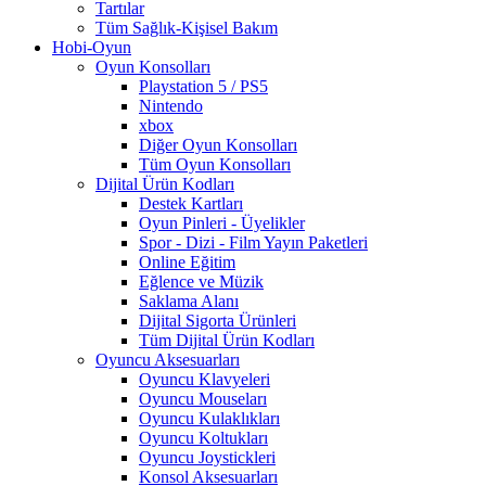
Tartılar
Tüm Sağlık-Kişisel Bakım
Hobi-Oyun
Oyun Konsolları
Playstation 5 / PS5
Nintendo
xbox
Diğer Oyun Konsolları
Tüm Oyun Konsolları
Dijital Ürün Kodları
Destek Kartları
Oyun Pinleri - Üyelikler
Spor - Dizi - Film Yayın Paketleri
Online Eğitim
Eğlence ve Müzik
Saklama Alanı
Dijital Sigorta Ürünleri
Tüm Dijital Ürün Kodları
Oyuncu Aksesuarları
Oyuncu Klavyeleri
Oyuncu Mouseları
Oyuncu Kulaklıkları
Oyuncu Koltukları
Oyuncu Joystickleri
Konsol Aksesuarları