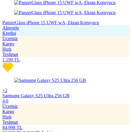
PanzerGlass iPhone 15 UWF wA, Ekran Koruyucu
Alışveriş
Kredisi
Ücretsiz
Kargo
Hızlı
Teslimat
1.199
TL
+2
Samsung Galaxy S25 Ultra 256 GB
4,0
Ücretsiz
Kargo
Hızlı
Teslimat
84.998
TL