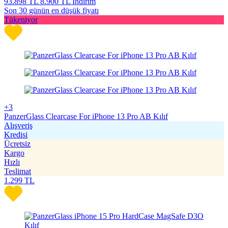
93.898
TL
8.900 TL İndirim
Son 30 günün en düşük fiyatı
Tükeniyor
+3
PanzerGlass Clearcase For iPhone 13 Pro AB Kılıf
Alışveriş
Kredisi
Ücretsiz
Kargo
Hızlı
Teslimat
1.299
TL