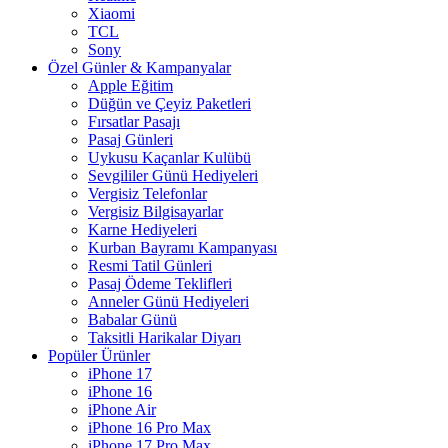
Xiaomi
TCL
Sony
Özel Günler & Kampanyalar
Apple Eğitim
Düğün ve Çeyiz Paketleri
Fırsatlar Pasajı
Pasaj Günleri
Uykusu Kaçanlar Kulübü
Sevgililer Günü Hediyeleri
Vergisiz Telefonlar
Vergisiz Bilgisayarlar
Karne Hediyeleri
Kurban Bayramı Kampanyası
Resmi Tatil Günleri
Pasaj Ödeme Teklifleri
Anneler Günü Hediyeleri
Babalar Günü
Taksitli Harikalar Diyarı
Popüler Ürünler
iPhone 17
iPhone 16
iPhone Air
iPhone 16 Pro Max
iPhone 17 Pro Max