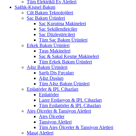
Tüm Elektrikli Ev Aletleri
Sağlık-Kişisel Bakım
Cilt Bakım Teknolojileri
Saç Bakım Ürünleri
Saç Kurutma Makineleri
Saç Şekillendiriciler
Saç Düzleştiricileri
Tüm Saç Bakım Ürünleri
Erkek Bakım Ürünleri
Tıraş Makineleri
Saç & Sakal Kesme Makineleri
Tüm Erkek Bakım Ürünleri
Ağız Bakım Ürünleri
Şarjlı Diş Fırçaları
Ağız Duşları
Tüm Ağız Bakım Ürünleri
Epilatörler & IPL Cihazları
Epilatörler
Lazer Epilasyon & IPL Cihazları
Tüm Epilatörler & IPL Cihazları
Ateş Ölçerler & Tansiyon Aletleri
Ateş Ölçerler
Tansiyon Aletleri
Tüm Ateş Ölçerler & Tansiyon Aletleri
Masaj Aletleri