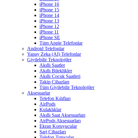
iPhone 16
iPhone 15
iPhone 14
iPhone 13
iPhone 12
iPhone 11
iPhone SE
Tüm Apple Telefonlar
Android Telefonlar
Yapay Zeka (AI) Telefonlar
Giyilebilir Teknolojiler
Akıllı Saatler
Akıllı Bileklikler
Akıllı Çocuk Saatleri
Takip Cihazları
Tüm Giyilebilir Teknolojiler
Aksesuarlar
Telefon Kılıfları
AirPods
Kulaklıklar
Akıllı Saat Aksesuarları
AirPods Aksesuarları
Ekran Koruyucular
Şarj Cihazları
Telefon Tutucular