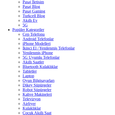
Pasaj İletişim
Pasaj Blog
Pasaj Gaming
Turkcell Blog
Akıllı Ev
5G
Popüler Kategoriler
Cep Telefonu
Android Telefonlar
iPhone Modelleri
İkinci El / Yenilenmiş Telefonlar
Yenilenmiş iPhone
5G Uyumlu Telefonlar
Akıllı Saatler
Bluetooth Kulaklıklar
Tabletler
Laptop
Oyun Bilgisayarları
Dikey Süpürgeler
Robot Süpürgeler
Kahve Makineleri
Televizyon
Airfryer
Kulaklıklar
Çocuk Akıllı Saat