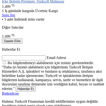
İçke İletişim Premium -Turkcell Mağazası
TL
1.499
1 İş gününde kargoda
Ücretsiz Kargo
Soru Sor
• 5 adet İndirimli ürün vardır
Diğer Satıcılar
TL
1.499
Sepete Ekle
Haberdar Et
Email Adresi
Bu bilgilendirmeyi alabilmeniz için izniniz gerekmektedir.
“Daha iyi hizmet alabilmem için bilgilerimin Turkcell İletişim
Hizmetleri A.Ş, iştirakleri ve bunların iş ortaklarınca, tarafımca aksi
belirtiline kadar işlenmesine; Turkcell ve iştiraklerinin iletişim
bilgilerimi kullanarak, kampanya, servis, tarife ve hizmetleri ile ilgili
duyuruları tarafıma iletmesine izin verdiğimi kabul, beyan ve taahhüt
ederim.”
Haberdar Et
ButtonIcon
Hattınız Turkcell Finansman kredili tekliflerimize uygun değildir.
Seçtiğiniz ürünü peşin olarak satın alabilirsiniz.