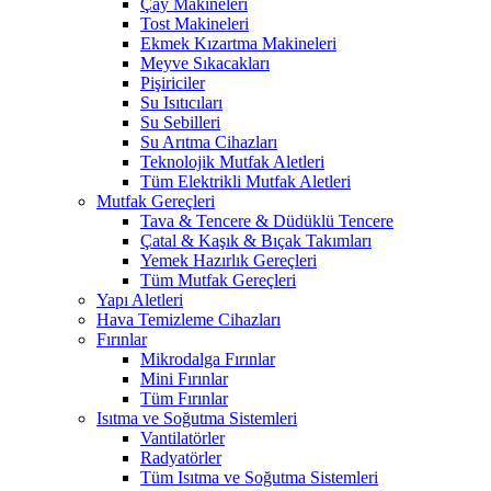
Çay Makineleri
Tost Makineleri
Ekmek Kızartma Makineleri
Meyve Sıkacakları
Pişiriciler
Su Isıtıcıları
Su Sebilleri
Su Arıtma Cihazları
Teknolojik Mutfak Aletleri
Tüm Elektrikli Mutfak Aletleri
Mutfak Gereçleri
Tava & Tencere & Düdüklü Tencere
Çatal & Kaşık & Bıçak Takımları
Yemek Hazırlık Gereçleri
Tüm Mutfak Gereçleri
Yapı Aletleri
Hava Temizleme Cihazları
Fırınlar
Mikrodalga Fırınlar
Mini Fırınlar
Tüm Fırınlar
Isıtma ve Soğutma Sistemleri
Vantilatörler
Radyatörler
Tüm Isıtma ve Soğutma Sistemleri