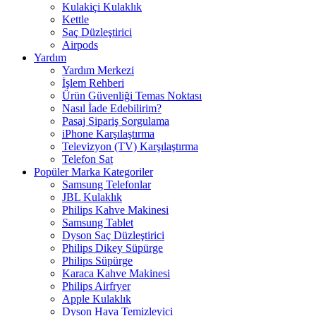
Kulakiçi Kulaklık
Kettle
Saç Düzleştirici
Airpods
Yardım
Yardım Merkezi
İşlem Rehberi
Ürün Güvenliği Temas Noktası
Nasıl İade Edebilirim?
Pasaj Sipariş Sorgulama
iPhone Karşılaştırma
Televizyon (TV) Karşılaştırma
Telefon Sat
Popüler Marka Kategoriler
Samsung Telefonlar
JBL Kulaklık
Philips Kahve Makinesi
Samsung Tablet
Dyson Saç Düzleştirici
Philips Dikey Süpürge
Philips Süpürge
Karaca Kahve Makinesi
Philips Airfryer
Apple Kulaklık
Dyson Hava Temizleyici