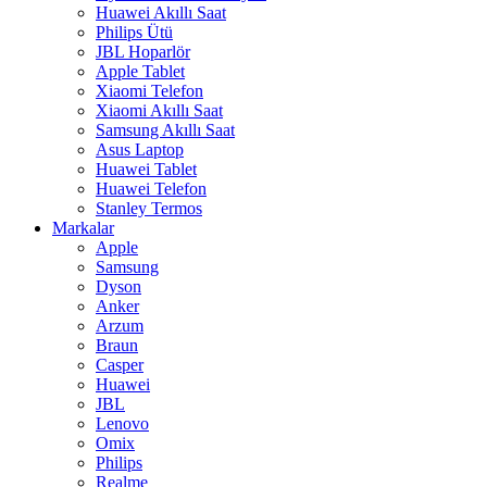
Huawei Akıllı Saat
Philips Ütü
JBL Hoparlör
Apple Tablet
Xiaomi Telefon
Xiaomi Akıllı Saat
Samsung Akıllı Saat
Asus Laptop
Huawei Tablet
Huawei Telefon
Stanley Termos
Markalar
Apple
Samsung
Dyson
Anker
Arzum
Braun
Casper
Huawei
JBL
Lenovo
Omix
Philips
Realme