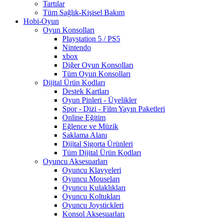
Tartılar
Tüm Sağlık-Kişisel Bakım
Hobi-Oyun
Oyun Konsolları
Playstation 5 / PS5
Nintendo
xbox
Diğer Oyun Konsolları
Tüm Oyun Konsolları
Dijital Ürün Kodları
Destek Kartları
Oyun Pinleri - Üyelikler
Spor - Dizi - Film Yayın Paketleri
Online Eğitim
Eğlence ve Müzik
Saklama Alanı
Dijital Sigorta Ürünleri
Tüm Dijital Ürün Kodları
Oyuncu Aksesuarları
Oyuncu Klavyeleri
Oyuncu Mouseları
Oyuncu Kulaklıkları
Oyuncu Koltukları
Oyuncu Joystickleri
Konsol Aksesuarları