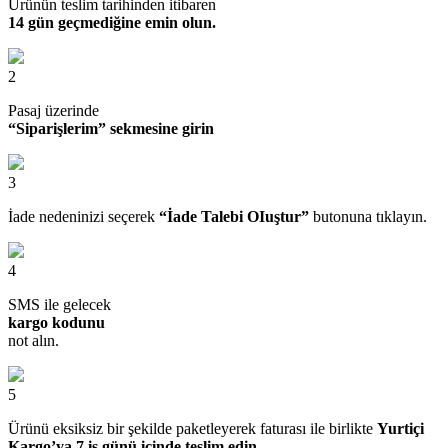
Ürünün teslim tarihinden itibaren
14 gün geçmediğine emin olun.
2
Pasaj üzerinde
“Siparişlerim” sekmesine girin
3
İade nedeninizi seçerek
“İade Talebi OIuştur”
butonuna tıklayın.
4
SMS ile gelecek
kargo kodunu
not alın.
5
Ürünü eksiksiz bir şekilde paketleyerek faturası ile birlikte
Yurtiçi
Kargo’ya 7 iş günü içinde teslim edin.