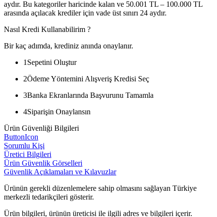
aydır. Bu kategoriler haricinde kalan ve 50.001 TL – 100.000 TL
arasında açılacak krediler için vade üst sınırı 24 aydır.
Nasıl Kredi Kullanabilirim ?
Bir kaç adımda, krediniz anında onaylanır.
1
Sepetini Oluştur
2
Ödeme Yöntemini Alışveriş Kredisi Seç
3
Banka Ekranlarında Başvurunu Tamamla
4
Siparişin Onaylansın
Ürün Güvenliği Bilgileri
ButtonIcon
Sorumlu Kişi
Üretici Bilgileri
Ürün Güvenlik Görselleri
Güvenlik Açıklamaları ve Kılavuzlar
Ürünün gerekli düzenlemelere sahip olmasını sağlayan Türkiye
merkezli tedarikçileri gösterir.
Ürün bilgileri, ürünün üreticisi ile ilgili adres ve bilgileri içerir.