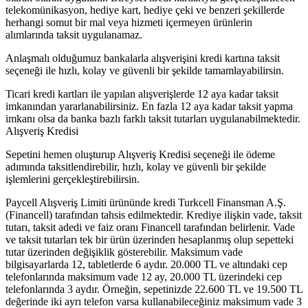
telekomünikasyon, hediye kart, hediye çeki ve benzeri şekillerde
herhangi somut bir mal veya hizmeti içermeyen ürünlerin
alımlarında taksit uygulanamaz.
Anlaşmalı olduğumuz bankalarla alışverişini kredi kartına taksit
seçeneği ile hızlı, kolay ve güvenli bir şekilde tamamlayabilirsin.
Ticari kredi kartları ile yapılan alışverişlerde 12 aya kadar taksit
imkanından yararlanabilirsiniz. En fazla 12 aya kadar taksit yapma
imkanı olsa da banka bazlı farklı taksit tutarları uygulanabilmektedir.
Alışveriş Kredisi
Sepetini hemen oluşturup Alışveriş Kredisi seçeneği ile ödeme
adımında taksitlendirebilir, hızlı, kolay ve güvenli bir şekilde
işlemlerini gerçekleştirebilirsin.
Paycell Alışveriş Limiti ürününde kredi Turkcell Finansman A.Ş.
(Financell) tarafından tahsis edilmektedir. Krediye ilişkin vade, taksit
tutarı, taksit adedi ve faiz oranı Financell tarafından belirlenir. Vade
ve taksit tutarları tek bir ürün üzerinden hesaplanmış olup sepetteki
tutar üzerinden değişiklik gösterebilir. Maksimum vade
bilgisayarlarda 12, tabletlerde 6 aydır. 20.000 TL ve altındaki cep
telefonlarında maksimum vade 12 ay, 20.000 TL üzerindeki cep
telefonlarında 3 aydır. Örneğin, sepetinizde 22.600 TL ve 19.500 TL
değerinde iki ayrı telefon varsa kullanabileceğiniz maksimum vade 3