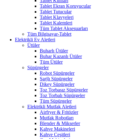
Tablet Kılıfları
Tablet Ekran Koruyucular
Tablet Tutucular
Tablet Klavyeleri
Tablet Kalemleri
Tüm Tablet Aksesuarları
Tüm Bilgisayar-Tablet
Elektrikli Ev Aletleri
Ütüler
Buharlı Ütüler
Buhar Kazanlı Ütüler
Tüm Ütüler
Süpürgeler
Robot Süpürgeler
Şarjlı Süpürgeler
Dikey Süpürgeler
Toz Torbasız Süpürgeler
Toz Torbalı Süpürgeler
Tüm Süpürgeler
Elektrikli Mutfak Aletleri
Airfryer & Fritözler
Mutfak Robotları
Blender & Mikserler
Kahve Makineleri
Kahve Çeşitleri