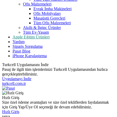
Ofis Malzemeleri
Evrak İmha Makineleri
Ofis Mobilyaları
Masaüstü Gereçleri
Tüm Ofis Malzemeleri
Akıllı & İlginç Ürünler
Tüm Ev-Yaşam
Apple Eğitim Ürünleri
Yardım
Sipariş Sorgulama
Pasaj Blog
iPhone Karşılaştırma
Turkcell Uygulamasını İndir
Pasaj ile ilgili tüm işlemlerinizi Turkcell Uygulamasından hızlıca
gerçekleştirebilirsiniz.
Uygulamayı İndir
turkcell.com.tr
Hızlı Giriş
Size özel ödeme avantajları ve size özel tekliflerden faydalanmak
için Giriş Yap/Üye Ol seçeneği ile devam edebilirsiniz.
Hızlı Giriş
veya