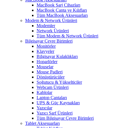
MacBook Şarj Cihazları
MacBook Çanta ve Kılıfları
Tüm MacBook Aksesuarları
Modem & Network Ürünleri
Modemler
Network Ürünleri
Tüm Modem & Network Ürünleri
Bilgisayar Çevre Birimleri
Monitörler
Klavyeler
BiIgisayar Kulaklıkları
Hoparlörler
Mouselar
Mouse Padleri
Dönüştürücüler
Soğutucu & Yükselticiler
Webcam Ürünleri
Kablolar
Laptop Çantaları
UPS & Güç Kaynakları
Yazıcılar
Yazıcı Sarf Ürünleri
Tüm Bilgisayar Çevre Birimleri
Tablet Aksesuarları