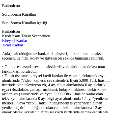
ButtonIcon
Soru Sorma Kuralları
Soru Sorma Kuralları içeriği.
ButtonIcon
Kredi Kartı Taksit Seçenekleri
Bireysel Kartlar
Ticari Kartlar
Anlaşmalı olduğumuz bankalarla alışverişini kredi kartına taksit
seçeneği ile hızlı, kolay ve güvenli bir şekilde tamamlayabilirsin.
• Ödeme esnasında seçilen taksitlerde vade farkından dolayı tutar
farklılıkları görülebilir.
• Taksit üst sınırı bireysel kredi kartları ile yapılan elektronik eşya
alımlarında (Video, kamera, ses sistemleri, fiyatı 5.000 Türk lirasının
üzerinde olan televizyon vb) 4 ay, tablet alımlarında 6 ay, elektrikli
eşya (Buzdolabı, çamaşır makinesi, bulaşık makinesi, elektrikli ev
aletleri vb.) alımlarında ve fiyatı 5.000 Türk Lirasına kadar olan
televizyon alımlarında 9 ay, bilgisayar alımlarında 12 ay, “yenileme
merkezi” veya “yetkili satıcı” niteliğindeki iş yerlerinden alınan
yenilenmiş ürün niteliğinde olan cep telefonu alımlarında 12 ay
olarak olarak uygulanır. Bireysel kredi kartlarıyla gerçekleştirilecek