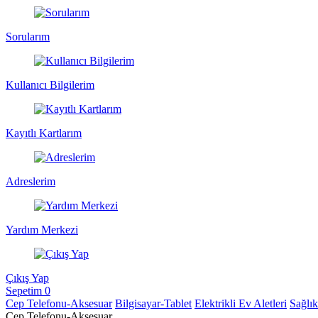
Sorularım
Kullanıcı Bilgilerim
Kayıtlı Kartlarım
Adreslerim
Yardım Merkezi
Çıkış Yap
Sepetim
0
Cep Telefonu-Aksesuar
Bilgisayar-Tablet
Elektrikli Ev Aletleri
Sağlı
Cep Telefonu-Aksesuar