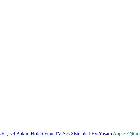
k-Kişisel Bakım
Hobi-Oyun
TV-Ses Sistemleri
Ev-Yaşam
Apple Eğitim