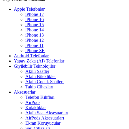
Apple Telefonlar
iPhone 17
iPhone 16
iPhone 15
iPhone 14
iPhone 13
iPhone 12
iPhone 11
iPhone SE
Android Telefonlar
Yapay Zeka (AI) Telefonlar
Giyilebilir Teknolojiler
Akıllı Saatler
Akıllı Bileklikler
Akıllı Çocuk Saatleri
Takip Cihazları
Aksesuarlar
Telefon Kılıfları
AirPods
Kulaklıklar
Akıllı Saat Aksesuarları
AirPods Aksesuarları
Ekran Koruyucular
Şarj Cihazları