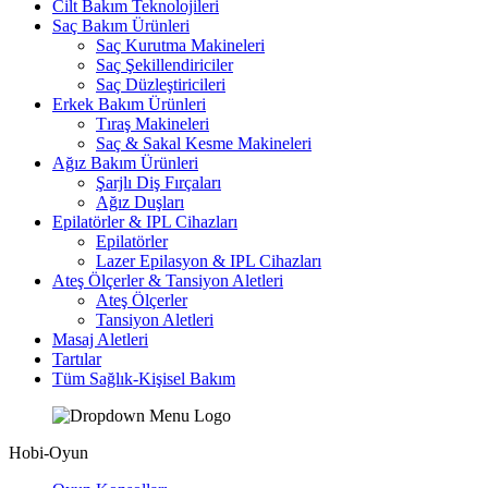
Cilt Bakım Teknolojileri
Saç Bakım Ürünleri
Saç Kurutma Makineleri
Saç Şekillendiriciler
Saç Düzleştiricileri
Erkek Bakım Ürünleri
Tıraş Makineleri
Saç & Sakal Kesme Makineleri
Ağız Bakım Ürünleri
Şarjlı Diş Fırçaları
Ağız Duşları
Epilatörler & IPL Cihazları
Epilatörler
Lazer Epilasyon & IPL Cihazları
Ateş Ölçerler & Tansiyon Aletleri
Ateş Ölçerler
Tansiyon Aletleri
Masaj Aletleri
Tartılar
Tüm Sağlık-Kişisel Bakım
Hobi-Oyun