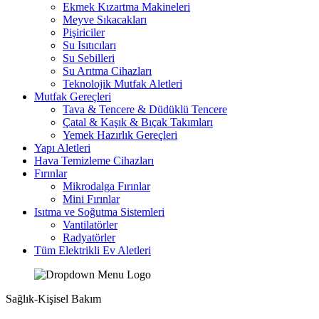
Ekmek Kızartma Makineleri
Meyve Sıkacakları
Pişiriciler
Su Isıtıcıları
Su Sebilleri
Su Arıtma Cihazları
Teknolojik Mutfak Aletleri
Mutfak Gereçleri
Tava & Tencere & Düdüklü Tencere
Çatal & Kaşık & Bıçak Takımları
Yemek Hazırlık Gereçleri
Yapı Aletleri
Hava Temizleme Cihazları
Fırınlar
Mikrodalga Fırınlar
Mini Fırınlar
Isıtma ve Soğutma Sistemleri
Vantilatörler
Radyatörler
Tüm Elektrikli Ev Aletleri
Sağlık-Kişisel Bakım