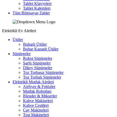
Tablet Klavyeleri
Tablet Kalemleri
Tüm Bilgisayar-Tablet
Elektrikli Ev Aletleri
Ütüler
Buharlı Ütüler
Buhar Kazanlı Ütüler
Süpürgeler
Robot Süpürgeler
Şarjlı Süpürgeler
Dikey Süpürgeler
Toz Torbasız Süpürgeler
Toz Torbalı Süpürgeler
Elektrikli Mutfak Aletleri
Airfryer & Fritözler
Mutfak Robotları
Blender & Mikserler
Kahve Makineleri
Kahve Çeşitleri
Çay Makineleri
Tost Makineleri