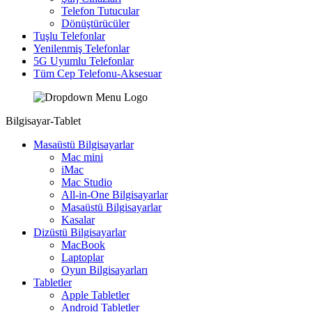
Telefon Tutucular
Dönüştürücüler
Tuşlu Telefonlar
Yenilenmiş Telefonlar
5G Uyumlu Telefonlar
Tüm Cep Telefonu-Aksesuar
Bilgisayar-Tablet
Masaüstü Bilgisayarlar
Mac mini
iMac
Mac Studio
All-in-One Bilgisayarlar
Masaüstü Bilgisayarlar
Kasalar
Dizüstü Bilgisayarlar
MacBook
Laptoplar
Oyun Bilgisayarları
Tabletler
Apple Tabletler
Android Tabletler