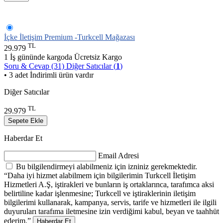
İçke İletişim Premium -Turkcell Mağazası
TL
29.979
1 İş gününde kargoda
Ücretsiz Kargo
Soru & Cevap (31)
Diğer Satıcılar (
1
)
• 3 adet İndirimli ürün vardır
Diğer Satıcılar
TL
29.979
Sepete Ekle
Haberdar Et
Email Adresi
Bu bilgilendirmeyi alabilmeniz için izniniz gerekmektedir.
“Daha iyi hizmet alabilmem için bilgilerimin Turkcell İletişim
Hizmetleri A.Ş, iştirakleri ve bunların iş ortaklarınca, tarafımca aksi
belirtiline kadar işlenmesine; Turkcell ve iştiraklerinin iletişim
bilgilerimi kullanarak, kampanya, servis, tarife ve hizmetleri ile ilgili
duyuruları tarafıma iletmesine izin verdiğimi kabul, beyan ve taahhüt
ederim.”
Haberdar Et