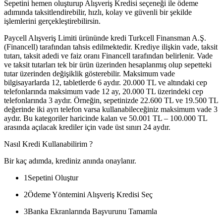
Sepetini hemen oluşturup Alışveriş Kredisi seçeneği ile ödeme
adımında taksitlendirebilir, hızlı, kolay ve güvenli bir şekilde
işlemlerini gerçekleştirebilirsin.
Paycell Alışveriş Limiti ürününde kredi Turkcell Finansman A.Ş.
(Financell) tarafından tahsis edilmektedir. Krediye ilişkin vade, taksit
tutarı, taksit adedi ve faiz oranı Financell tarafından belirlenir. Vade
ve taksit tutarları tek bir ürün üzerinden hesaplanmış olup sepetteki
tutar üzerinden değişiklik gösterebilir. Maksimum vade
bilgisayarlarda 12, tabletlerde 6 aydır. 20.000 TL ve altındaki cep
telefonlarında maksimum vade 12 ay, 20.000 TL üzerindeki cep
telefonlarında 3 aydır. Örneğin, sepetinizde 22.600 TL ve 19.500 TL
değerinde iki ayrı telefon varsa kullanabileceğiniz maksimum vade 3
aydır. Bu kategoriler haricinde kalan ve 50.001 TL – 100.000 TL
arasında açılacak krediler için vade üst sınırı 24 aydır.
Nasıl Kredi Kullanabilirim ?
Bir kaç adımda, krediniz anında onaylanır.
1
Sepetini Oluştur
2
Ödeme Yöntemini Alışveriş Kredisi Seç
3
Banka Ekranlarında Başvurunu Tamamla