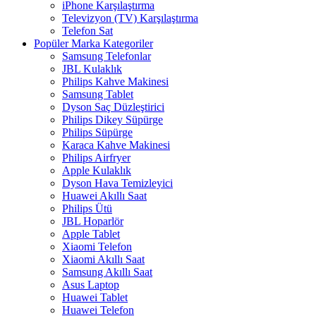
iPhone Karşılaştırma
Televizyon (TV) Karşılaştırma
Telefon Sat
Popüler Marka Kategoriler
Samsung Telefonlar
JBL Kulaklık
Philips Kahve Makinesi
Samsung Tablet
Dyson Saç Düzleştirici
Philips Dikey Süpürge
Philips Süpürge
Karaca Kahve Makinesi
Philips Airfryer
Apple Kulaklık
Dyson Hava Temizleyici
Huawei Akıllı Saat
Philips Ütü
JBL Hoparlör
Apple Tablet
Xiaomi Telefon
Xiaomi Akıllı Saat
Samsung Akıllı Saat
Asus Laptop
Huawei Tablet
Huawei Telefon