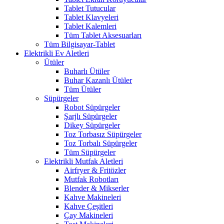
Tablet Tutucular
Tablet Klavyeleri
Tablet Kalemleri
Tüm Tablet Aksesuarları
Tüm Bilgisayar-Tablet
Elektrikli Ev Aletleri
Ütüler
Buharlı Ütüler
Buhar Kazanlı Ütüler
Tüm Ütüler
Süpürgeler
Robot Süpürgeler
Şarjlı Süpürgeler
Dikey Süpürgeler
Toz Torbasız Süpürgeler
Toz Torbalı Süpürgeler
Tüm Süpürgeler
Elektrikli Mutfak Aletleri
Airfryer & Fritözler
Mutfak Robotları
Blender & Mikserler
Kahve Makineleri
Kahve Çeşitleri
Çay Makineleri