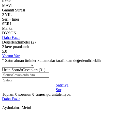
Renk
MAVİ
Garanti Süresi
2 YIL
Seri - Imeı
SERİ
Marka
DYSON
Daha Fazla
Değerlendirmeler
(2)
2 kere puanlandı
5,0
Yorum Yaz
* Satın alınan ürünler kullanıcılar tarafından değerlendirilebilir
Ürün Soru&Cevapları
(31)
Satıcıya
Sor
Toplam
0
sorunun
0
tanesi
görüntüleniyor.
Daha Fazla
Aydınlatma Metni