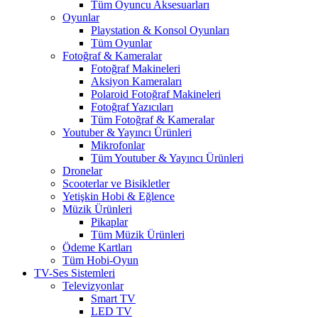
Tüm Oyuncu Aksesuarları
Oyunlar
Playstation & Konsol Oyunları
Tüm Oyunlar
Fotoğraf & Kameralar
Fotoğraf Makineleri
Aksiyon Kameraları
Polaroid Fotoğraf Makineleri
Fotoğraf Yazıcıları
Tüm Fotoğraf & Kameralar
Youtuber & Yayıncı Ürünleri
Mikrofonlar
Tüm Youtuber & Yayıncı Ürünleri
Dronelar
Scooterlar ve Bisikletler
Yetişkin Hobi & Eğlence
Müzik Ürünleri
Pikaplar
Tüm Müzik Ürünleri
Ödeme Kartları
Tüm Hobi-Oyun
TV-Ses Sistemleri
Televizyonlar
Smart TV
LED TV