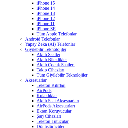
iPhone 15
iPhone 14
iPhone 13
iPhone 12
iPhone 11
iPhone SE
Tüm Apple Telefonlar
Android Telefonlar
Yapay Zeka (AI) Telefonlar
Giyilebilir Teknolojiler
Akıllı Saatler
Akıllı Bileklikler
Akıllı Çocuk Saatleri
Takip Cihazları
Tüm Giyilebilir Teknolojiler
Aksesuarlar
Telefon Kılıfları
AirPods
Kulaklıklar
Akıllı Saat Aksesuarları
AirPods Aksesuarları
Ekran Koruyucular
Şarj Cihazları
Telefon Tutucular
Dönüştürücüler