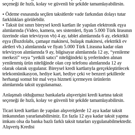
seçeneği ile hızlı, kolay ve güvenli bir şekilde tamamlayabilirsin.
• Ödeme esnasında seçilen taksitlerde vade farkından dolayı tutar
farklılıkları görülebilir.
• Taksit üst sınırı bireysel kredi kartları ile yapılan elektronik eşya
alımlarında (Video, kamera, ses sistemleri, fiyatı 5.000 Türk lirasının
üzerinde olan televizyon vb) 4 ay, tablet alımlarında 6 ay, elektrikli
eşya (Buzdolabı, çamaşır makinesi, bulaşık makinesi, elektrikli ev
aletleri vb.) alımlarında ve fiyatı 5.000 Türk Lirasına kadar olan
televizyon alımlarında 9 ay, bilgisayar alımlarında 12 ay, “yenileme
merkezi” veya “yetkili satıcı” niteliğindeki iş yerlerinden alınan
yenilenmiş ürün niteliğinde olan cep telefonu alımlarında 12 ay
olarak olarak uygulanır. Bireysel kredi kartlarıyla gerçekleştirilecek
telekomünikasyon, hediye kart, hediye çeki ve benzeri şekillerde
herhangi somut bir mal veya hizmeti içermeyen ürünlerin
alımlarında taksit uygulanamaz.
Anlaşmalı olduğumuz bankalarla alışverişini kredi kartına taksit
seçeneği ile hızlı, kolay ve güvenli bir şekilde tamamlayabilirsin.
Ticari kredi kartları ile yapılan alışverişlerde 12 aya kadar taksit
imkanından yararlanabilirsiniz. En fazla 12 aya kadar taksit yapma
imkanı olsa da banka bazlı farklı taksit tutarları uygulanabilmektedir.
Alışveriş Kredisi