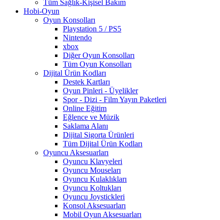
Tüm Sağlık-Kişisel Bakım
Hobi-Oyun
Oyun Konsolları
Playstation 5 / PS5
Nintendo
xbox
Diğer Oyun Konsolları
Tüm Oyun Konsolları
Dijital Ürün Kodları
Destek Kartları
Oyun Pinleri - Üyelikler
Spor - Dizi - Film Yayın Paketleri
Online Eğitim
Eğlence ve Müzik
Saklama Alanı
Dijital Sigorta Ürünleri
Tüm Dijital Ürün Kodları
Oyuncu Aksesuarları
Oyuncu Klavyeleri
Oyuncu Mouseları
Oyuncu Kulaklıkları
Oyuncu Koltukları
Oyuncu Joystickleri
Konsol Aksesuarları
Mobil Oyun Aksesuarları