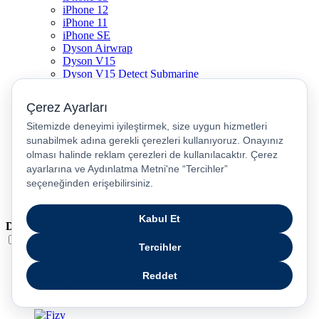
iPhone 12
iPhone 11
iPhone SE
Dyson Airwrap
Dyson V15
Dyson V15 Detect Submarine
Dyson Airstrait
Dyson V12
Dyson V8
Samsung Galaxy S25
Samsung Galaxy S25 Ultra
PS5 / Playstation 5
PS4 / Playstation 4
Nintendo Switch
Xbox Series S
Xbox Series X
Dil
Türkçe
English
عربى
русский