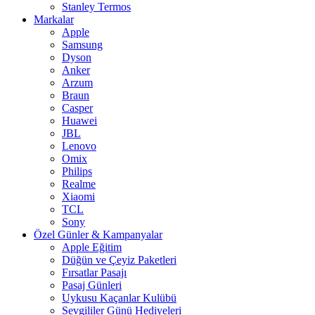
Stanley Termos
Markalar
Apple
Samsung
Dyson
Anker
Arzum
Braun
Casper
Huawei
JBL
Lenovo
Omix
Philips
Realme
Xiaomi
TCL
Sony
Özel Günler & Kampanyalar
Apple Eğitim
Düğün ve Çeyiz Paketleri
Fırsatlar Pasajı
Pasaj Günleri
Uykusu Kaçanlar Kulübü
Sevgililer Günü Hediyeleri