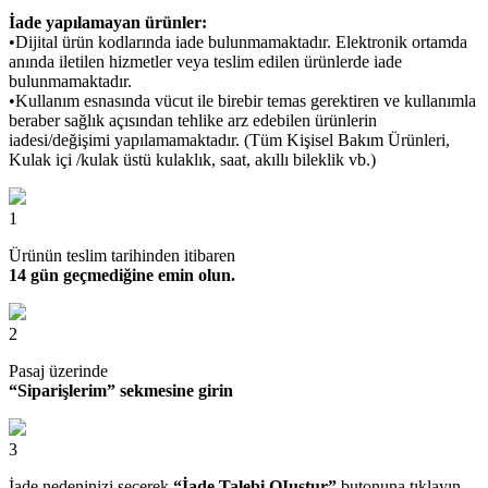
İade yapılamayan ürünler:
•Dijital ürün kodlarında iade bulunmamaktadır. Elektronik ortamda
anında iletilen hizmetler veya teslim edilen ürünlerde iade
bulunmamaktadır.
•Kullanım esnasında vücut ile birebir temas gerektiren ve kullanımla
beraber sağlık açısından tehlike arz edebilen ürünlerin
iadesi/değişimi yapılamamaktadır. (Tüm Kişisel Bakım Ürünleri,
Kulak içi /kulak üstü kulaklık, saat, akıllı bileklik vb.)
1
Ürünün teslim tarihinden itibaren
14 gün geçmediğine emin olun.
2
Pasaj üzerinde
“Siparişlerim” sekmesine girin
3
İade nedeninizi seçerek
“İade Talebi OIuştur”
butonuna tıklayın.