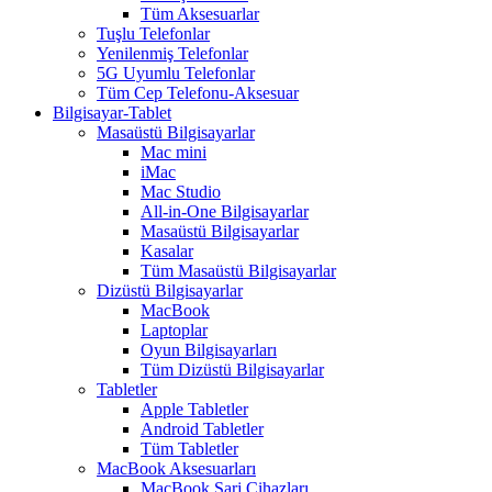
Tüm Aksesuarlar
Tuşlu Telefonlar
Yenilenmiş Telefonlar
5G Uyumlu Telefonlar
Tüm Cep Telefonu-Aksesuar
Bilgisayar-Tablet
Masaüstü Bilgisayarlar
Mac mini
iMac
Mac Studio
All-in-One Bilgisayarlar
Masaüstü Bilgisayarlar
Kasalar
Tüm Masaüstü Bilgisayarlar
Dizüstü Bilgisayarlar
MacBook
Laptoplar
Oyun Bilgisayarları
Tüm Dizüstü Bilgisayarlar
Tabletler
Apple Tabletler
Android Tabletler
Tüm Tabletler
MacBook Aksesuarları
MacBook Şarj Cihazları