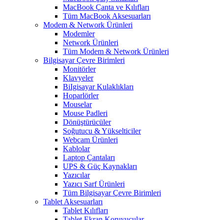
MacBook Çanta ve Kılıfları
Tüm MacBook Aksesuarları
Modem & Network Ürünleri
Modemler
Network Ürünleri
Tüm Modem & Network Ürünleri
Bilgisayar Çevre Birimleri
Monitörler
Klavyeler
BiIgisayar Kulaklıkları
Hoparlörler
Mouselar
Mouse Padleri
Dönüştürücüler
Soğutucu & Yükselticiler
Webcam Ürünleri
Kablolar
Laptop Çantaları
UPS & Güç Kaynakları
Yazıcılar
Yazıcı Sarf Ürünleri
Tüm Bilgisayar Çevre Birimleri
Tablet Aksesuarları
Tablet Kılıfları
Tablet Ekran Koruyucular