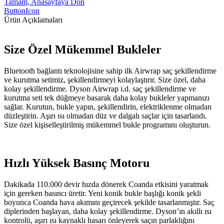
Tamam, Anasayfaya Dön
ButtonIcon
Ürün Açıklamaları
Size Özel Mükemmel Bukleler
Bluetooth bağlantı teknolojisine sahip ilk Airwrap saç şekillendirme
ve kurutma setimiz, şekillendirmeyi kolaylaştırır. Size özel, daha
kolay şekillendirme. Dyson Airwrap i.d. saç şekillendirme ve
kurutma seti tek düğmeye basarak daha kolay bukleler yapmanızı
sağlar. Kurutun, bukle yapın, şekillendirin, elektriklenme olmadan
düzleştirin. Aşırı ısı olmadan düz ve dalgalı saçlar için tasarlandı.
Size özel kişiselleştirilmiş mükemmel bukle programını oluşturun.
Hızlı Yüksek Basınç Motoru
Dakikada 110.000 devir hızda dönerek Coanda etkisini yaratmak
için gereken basıncı üretir. Yeni konik bukle başlığı konik şekli
boyunca Coanda hava akımını geçirecek şekilde tasarlanmıştır. Saç
diplerinden başlayan, daha kolay şekillendirme. Dyson’ın akıllı ısı
kontrolü, aşırı ısı kaynaklı hasarı önleyerek saçın parlaklığını