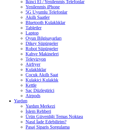
İkinci El / Yenilenmiş Telefonlar
Yenilenmiş iPhone
5G Uyumlu Telefonlar
Akıllı Saatler
Bluetooth Kulaklıklar
Tabletler
Laptop
Oyun Bilgisayarları
Dikey Süpürgeler
Robot Süpürgeler
Kahve Makineleri
Televizyon
Airfryer
Kulaklıklar
Çocuk Akıllı Saat
Kulakiçi Kulaklık
Kettle
Saç Düzleştirici
Airpods
Yardım
Yardım Merkezi
İşlem Rehberi
Ürün Güvenliği Temas Noktası
Nasıl İade Edebilirim?
Pasaj Sipariş Sorgulama