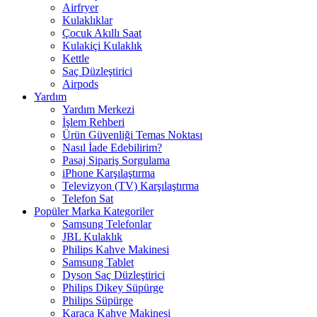
Airfryer
Kulaklıklar
Çocuk Akıllı Saat
Kulakiçi Kulaklık
Kettle
Saç Düzleştirici
Airpods
Yardım
Yardım Merkezi
İşlem Rehberi
Ürün Güvenliği Temas Noktası
Nasıl İade Edebilirim?
Pasaj Sipariş Sorgulama
iPhone Karşılaştırma
Televizyon (TV) Karşılaştırma
Telefon Sat
Popüler Marka Kategoriler
Samsung Telefonlar
JBL Kulaklık
Philips Kahve Makinesi
Samsung Tablet
Dyson Saç Düzleştirici
Philips Dikey Süpürge
Philips Süpürge
Karaca Kahve Makinesi