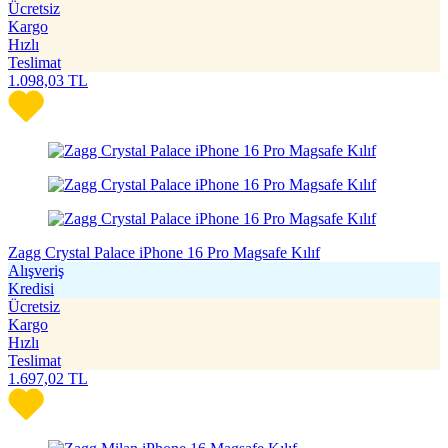
Ücretsiz
Kargo
Hızlı
Teslimat
1.098,03
TL
Zagg Crystal Palace iPhone 16 Pro Magsafe Kılıf
Alışveriş
Kredisi
Ücretsiz
Kargo
Hızlı
Teslimat
1.697,02
TL