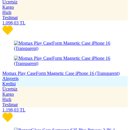
Ücretsiz
Kargo
Hızlı
Teslimat
1.098,03
TL
Momax Play CaseForm Magnetic Case iPhone 16 (Transparent)
Alışveriş
Kredisi
Ücretsiz
Kargo
Hızlı
Teslimat
1.198,03
TL