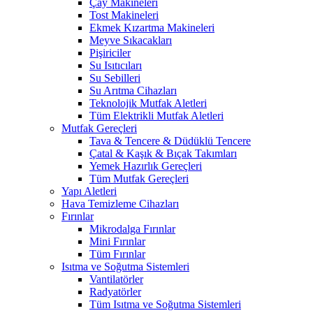
Çay Makineleri
Tost Makineleri
Ekmek Kızartma Makineleri
Meyve Sıkacakları
Pişiriciler
Su Isıtıcıları
Su Sebilleri
Su Arıtma Cihazları
Teknolojik Mutfak Aletleri
Tüm Elektrikli Mutfak Aletleri
Mutfak Gereçleri
Tava & Tencere & Düdüklü Tencere
Çatal & Kaşık & Bıçak Takımları
Yemek Hazırlık Gereçleri
Tüm Mutfak Gereçleri
Yapı Aletleri
Hava Temizleme Cihazları
Fırınlar
Mikrodalga Fırınlar
Mini Fırınlar
Tüm Fırınlar
Isıtma ve Soğutma Sistemleri
Vantilatörler
Radyatörler
Tüm Isıtma ve Soğutma Sistemleri