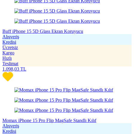
Buff iPhone 15 5D Glass Ekran Koruyucu
Alışveriş
Kredisi
Ücretsiz
Kargo
Hızlı
Teslimat
1.098,03
TL
Momax iPhone 15 Pro Flip MagSafe Standlı Kılıf
Alışveriş
Kredisi