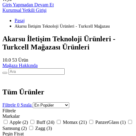
Giriş Yapmadan Devam Et
Kurumsal Yetkili Girişi
Pasaj
Akarsu İletişim Teknoloji Ürünleri - Turkcell Mağazası
Akarsu İletişim Teknoloji Ürünleri -
Turkcell Mağazası Ürünleri
10.0
53 Ürün
Mağaza Hakkında
Tüm Ürünler
Filtrele
0
Sırala
Filtrele
Markalar
Apple (
2
)
Buff (
24
)
Momax (
21
)
PanzerGlass (
1
)
Samsung (
2
)
Zagg (
3
)
Peşin Fiyat