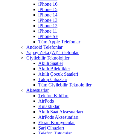
iPhone 16
iPhone 15
iPhone 14
iPhone 13
iPhone 12
iPhone 11
iPhone SE
Tüm Apple Telefonlar
Android Telefonlar
Yapay Zeka (AI) Telefonlar
Giyilebilir Teknolojiler
Akıllı Saatler
Akıllı Bileklikler
Akıllı Çocuk Saatleri
Takip Cihazları
Tüm Giyilebilir Teknolojiler
Aksesuarlar
Telefon Kılıfları
AirPods
Kulaklıklar
Akıllı Saat Aksesuarları
AirPods Aksesuarları
Ekran Koruyucular
Şarj Cihazları
Telefon Tutucular