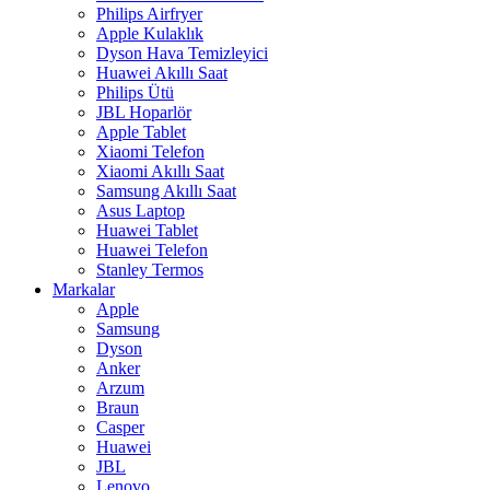
Philips Airfryer
Apple Kulaklık
Dyson Hava Temizleyici
Huawei Akıllı Saat
Philips Ütü
JBL Hoparlör
Apple Tablet
Xiaomi Telefon
Xiaomi Akıllı Saat
Samsung Akıllı Saat
Asus Laptop
Huawei Tablet
Huawei Telefon
Stanley Termos
Markalar
Apple
Samsung
Dyson
Anker
Arzum
Braun
Casper
Huawei
JBL
Lenovo