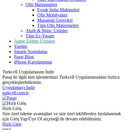
Ofis Malzemeleri
Evrak İmha Makineleri
Ofis Mobilyaları
Masaüstü Gereçleri
Tüm Ofis Malzemeleri
Akıllı & İlginç Ürünler
Tüm Ev-Yaşam
Apple Eğitim Ürünleri
Yardım
Sipariş Sorgulama
Pasaj Blog
iPhone Karşılaştırma
Turkcell Uygulamasını İndir
Pasaj ile ilgili tüm işlemlerinizi Turkcell Uygulamasından hızlıca
gerçekleştirebilirsiniz.
Uygulamayı İndir
turkcell.com.tr
Hızlı Giriş
Size özel ödeme avantajları ve size özel tekliflerden faydalanmak
için Giriş Yap/Üye Ol seçeneği ile devam edebilirsiniz.
Hızlı Giriş
veya