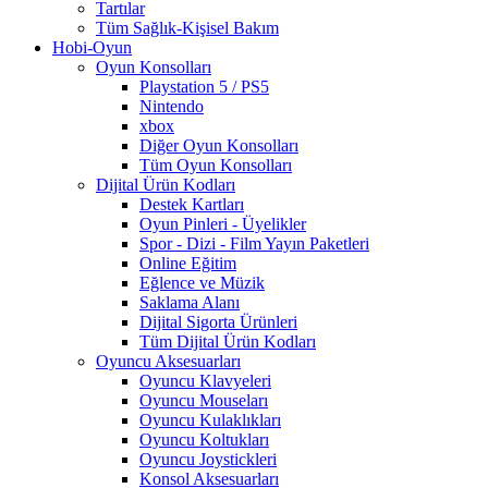
Tartılar
Tüm Sağlık-Kişisel Bakım
Hobi-Oyun
Oyun Konsolları
Playstation 5 / PS5
Nintendo
xbox
Diğer Oyun Konsolları
Tüm Oyun Konsolları
Dijital Ürün Kodları
Destek Kartları
Oyun Pinleri - Üyelikler
Spor - Dizi - Film Yayın Paketleri
Online Eğitim
Eğlence ve Müzik
Saklama Alanı
Dijital Sigorta Ürünleri
Tüm Dijital Ürün Kodları
Oyuncu Aksesuarları
Oyuncu Klavyeleri
Oyuncu Mouseları
Oyuncu Kulaklıkları
Oyuncu Koltukları
Oyuncu Joystickleri
Konsol Aksesuarları