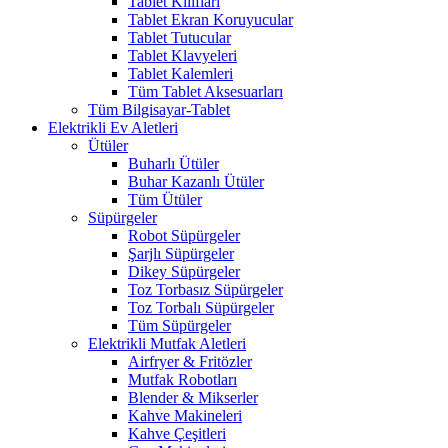
Tablet Kılıfları
Tablet Ekran Koruyucular
Tablet Tutucular
Tablet Klavyeleri
Tablet Kalemleri
Tüm Tablet Aksesuarları
Tüm Bilgisayar-Tablet
Elektrikli Ev Aletleri
Ütüler
Buharlı Ütüler
Buhar Kazanlı Ütüler
Tüm Ütüler
Süpürgeler
Robot Süpürgeler
Şarjlı Süpürgeler
Dikey Süpürgeler
Toz Torbasız Süpürgeler
Toz Torbalı Süpürgeler
Tüm Süpürgeler
Elektrikli Mutfak Aletleri
Airfryer & Fritözler
Mutfak Robotları
Blender & Mikserler
Kahve Makineleri
Kahve Çeşitleri