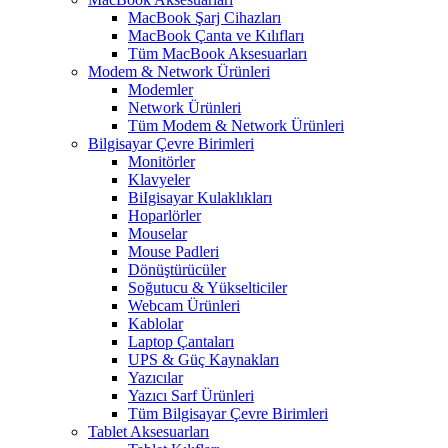
MacBook Şarj Cihazları
MacBook Çanta ve Kılıfları
Tüm MacBook Aksesuarları
Modem & Network Ürünleri
Modemler
Network Ürünleri
Tüm Modem & Network Ürünleri
Bilgisayar Çevre Birimleri
Monitörler
Klavyeler
BiIgisayar Kulaklıkları
Hoparlörler
Mouselar
Mouse Padleri
Dönüştürücüler
Soğutucu & Yükselticiler
Webcam Ürünleri
Kablolar
Laptop Çantaları
UPS & Güç Kaynakları
Yazıcılar
Yazıcı Sarf Ürünleri
Tüm Bilgisayar Çevre Birimleri
Tablet Aksesuarları