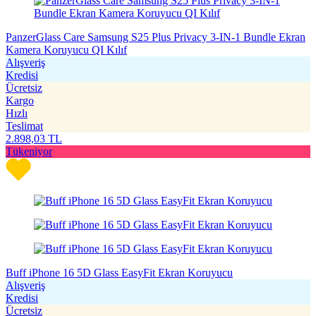
PanzerGlass Care Samsung S25 Plus Privacy 3-IN-1 Bundle Ekran
Kamera Koruyucu QI Kılıf
Alışveriş
Kredisi
Ücretsiz
Kargo
Hızlı
Teslimat
2.898,03
TL
Tükeniyor
Buff iPhone 16 5D Glass EasyFit Ekran Koruyucu
Alışveriş
Kredisi
Ücretsiz