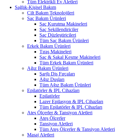
Tüm Elektrikli Ev Aletleri
Sağlık-Kişisel Bakım
Cilt Bakım Teknolojileri
Saç Bakım Ürünleri
Saç Kurutma Makineleri
Saç Şekillendiriciler
Saç Düzleştiricileri
Tüm Saç Bakım Ürünleri
Erkek Bakım Ürünleri
Tıraş Makineleri
Saç & Sakal Kesme Makineleri
Tüm Erkek Bakım Ürünleri
Ağız Bakım Ürünleri
Şarjlı Diş Fırçaları
Ağız Duşları
Tüm Ağız Bakım Ürünleri
Epilatörler & IPL Cihazları
Epilatörler
Lazer Epilasyon & IPL Cihazları
Tüm Epilatörler & IPL Cihazları
Ateş Ölçerler & Tansiyon Aletleri
Ateş Ölçerler
Tansiyon Aletleri
Tüm Ateş Ölçerler & Tansiyon Aletleri
Masaj Aletleri