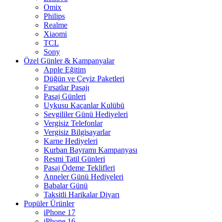
Omix
Philips
Realme
Xiaomi
TCL
Sony
Özel Günler & Kampanyalar
Apple Eğitim
Düğün ve Çeyiz Paketleri
Fırsatlar Pasajı
Pasaj Günleri
Uykusu Kaçanlar Kulübü
Sevgililer Günü Hediyeleri
Vergisiz Telefonlar
Vergisiz Bilgisayarlar
Karne Hediyeleri
Kurban Bayramı Kampanyası
Resmi Tatil Günleri
Pasaj Ödeme Teklifleri
Anneler Günü Hediyeleri
Babalar Günü
Taksitli Harikalar Diyarı
Popüler Ürünler
iPhone 17
iPhone 16