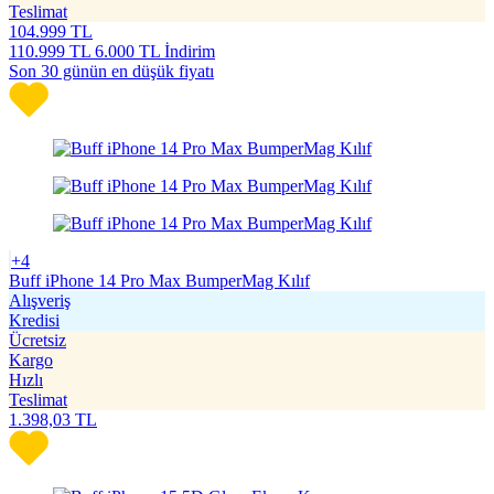
Teslimat
104.999
TL
110.999
TL
6.000 TL İndirim
Son 30 günün en düşük fiyatı
+4
Buff iPhone 14 Pro Max BumperMag Kılıf
Alışveriş
Kredisi
Ücretsiz
Kargo
Hızlı
Teslimat
1.398,03
TL