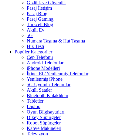
Gizlilik ve Güvenlik
Pasaj İletişim
Pasaj Blog
Pasaj Gaming
Turkcell Blog
Akıllı Ev
5G
Numara Taşıma & Hat Taşıma
Hız Testi
Popüler Kategoriler
Cep Telefonu
Android Telefonlar
iPhone Modelleri
İkinci El / Yenilenmiş Telefonlar
Yenilenmiş iPhone
5G Uyumlu Telefonlar
Akıllı Saatler
Bluetooth Kulaklıklar
Tabletler
Laptop
Oyun Bilgisayarları
Dikey Süpürgeler
Robot Süpürgeler
Kahve Makineleri
Televizyon